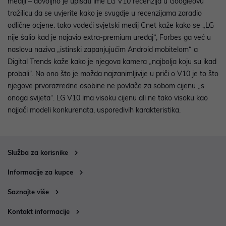
mediji – dovoljno je upisati ime LG V10 recenzija u Googleovu
tražilicu da se uvjerite kako je svugdje u recenzijama zaradio
odlične ocjene: tako vodeći svjetski medij Cnet kaže kako se „LG
nije šalio kad je najavio extra-premium uređaj“, Forbes ga već u
naslovu naziva „istinski zapanjujućim Android mobitelom“ a
Digital Trends kaže kako je njegova kamera „najbolja koju su ikad
probali“. No ono što je možda najzanimljivije u priči o V10 je to što
njegove prvorazredne osobine ne povlače za sobom cijenu „s
onoga svijeta“. LG V10 ima visoku cijenu ali ne tako visoku kao
najjači modeli konkurenata, usporedivih karakteristika.
Služba za korisnike
Informacije za kupce
Saznajte više
Kontakt informacije