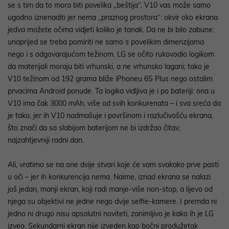
se s tim da to mora biti povelika „beštija“, V10 vas može samo
ugodno iznenaditi jer nema „praznog prostora“: okvir oko ekrana
jedva možete očima vidjeti koliko je tanak. Da ne bi bilo zabune:
unaprijed se treba pomiriti ne samo s povelikim dimenzijama
nego i s odgovarajućom težinom. LG se očito rukovodio logikom
da materijali moraju biti vrhunski, a ne vrhunsko lagani; tako je
V10 težinom od 192 grama bliže iPhoneu 6S Plus nego ostalim
prvacima Android ponude. Ta logika vidljiva je i po bateriji: ona u
V10 ima čak 3000 mAh, više od svih konkurenata – i sva sreća da
je tako, jer ih V10 nadmašuje i površinom i razlučivošću ekrana,
što znači da sa slabijom baterijom ne bi izdržao čitav,
najzahtjevniji radni dan.
Ali, vratimo se na one dvije stvari koje će vam svakako prve pasti
u oči – jer ih konkurencija nema. Naime, iznad ekrana se nalazi
još jedan, manji ekran, koji radi manje-više non-stop, a lijevo od
njega su objektivi ne jedne nego dvije selfie-kamere. I premda ni
jedno ni drugo nisu apsolutni noviteti, zanimljivo je kako ih je LG
izveo. Sekundarni ekran nije izveden kao bočni produžetak