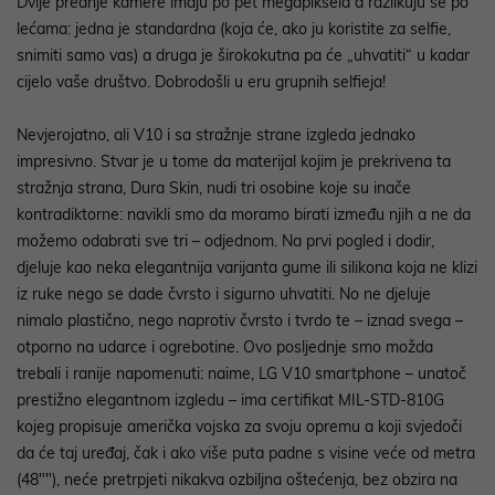
Dvije prednje kamere imaju po pet megapiksela a razlikuju se po
lećama: jedna je standardna (koja će, ako ju koristite za selfie,
snimiti samo vas) a druga je širokokutna pa će „uhvatiti“ u kadar
cijelo vaše društvo. Dobrodošli u eru grupnih selfieja!
Nevjerojatno, ali V10 i sa stražnje strane izgleda jednako
impresivno. Stvar je u tome da materijal kojim je prekrivena ta
stražnja strana, Dura Skin, nudi tri osobine koje su inače
kontradiktorne: navikli smo da moramo birati između njih a ne da
možemo odabrati sve tri – odjednom. Na prvi pogled i dodir,
djeluje kao neka elegantnija varijanta gume ili silikona koja ne klizi
iz ruke nego se dade čvrsto i sigurno uhvatiti. No ne djeluje
nimalo plastično, nego naprotiv čvrsto i tvrdo te – iznad svega –
otporno na udarce i ogrebotine. Ovo posljednje smo možda
trebali i ranije napomenuti: naime, LG V10 smartphone – unatoč
prestižno elegantnom izgledu – ima certifikat MIL-STD-810G
kojeg propisuje američka vojska za svoju opremu a koji svjedoči
da će taj uređaj, čak i ako više puta padne s visine veće od metra
(48""), neće pretrpjeti nikakva ozbiljna oštećenja, bez obzira na