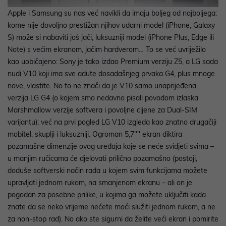
Apple i Samsung su nas već navikli da imaju boljeg od najboljega:
kome nije dovoljno prestižan njihov udarni model (iPhone, Galaxy
S) može si nabaviti još jači, luksuzniji model (iPhone Plus, Edge ili
Note) s većim ekranom, jačim hardverom… To se već uvriježilo
kao uobičajeno: Sony je tako izdao Premium verziju Z5, a LG sada
nudi V10 koji ima sve adute dosadašnjeg prvaka G4, plus mnoge
nove, vlastite. No to ne znači da je V10 samo unaprijeđena
verzija LG G4 (o kojem smo nedavno pisali povodom izlaska
Marshmallow verzije softvera i povoljne cijene za Dual-SIM
varijantu); već na prvi pogled LG V10 izgleda kao znatno drugačiji
mobitel, skuplji i luksuzniji. Ogroman 5,7"" ekran diktira
pozamašne dimenzije ovog uređaja koje se neće svidjeti svima –
u manjim ručicama će djelovati prilično pozamašno (postoji,
doduše softverski način rada u kojem svim funkcijama možete
upravljati jednom rukom, na smanjenom ekranu – ali on je
pogodan za posebne prilike, u kojima ga možete uključiti kada
znate da se neko vrijeme nećete moći služiti jednom rukom, a ne
za non-stop rad). No ako ste sigurni da želite veći ekran i pomirite