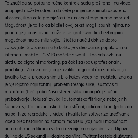
To znači da su potpune ručne kontrole sada proširene i na video:
unaprijed možete odrediti da ćete primjerice snimati usporeno, ili
ubrzano, ili da ćete premještati fokus odostraga prema naprijed…
Mogućnosti je toliko da bi cijeli ovaj tekst mogli ispuniti njima, no
poanta je jednostavna: možete se igrati svim tim bezbrojnim
mogućnostima do mile volje, i štošta naučiti dok se dobro
zabavljate. S obzirom na to koliko je video danas popularan na
internetu, mobitel LG V10 možete shvatiti i kao vrlo ozbiljnu
alatku za digitalni marketing, pa čak i za (polu)profesionalnu
produkciju. Za ovo posljednje kvalificira ga optička stabilizacija
(svatko tko je probao snimiti bilo kakav video na mobitelu, zna da
je vjerojatno najiritantniji problem trešnja slike), sustav s tri
mikrofona (treći poboljšava stereo sliku, omogućuje ručno
prebacivanje „fokusa“ zvuka i automatsko filtriranje neželjenih
šumova: vjetra, pozadinske buke i slično), odličan ekran (jedan do
najboljih za reprodukciju videa) i kvalitetan softver za uređivanje
videa predinstaliran na samom mobitelu (koji nudi i mogućnost
automatskog editiranja videa i rezanja na najzanimljivije klipove
duljine do 15 sekundi – idealno za Vine, Twitter i ostale društvene