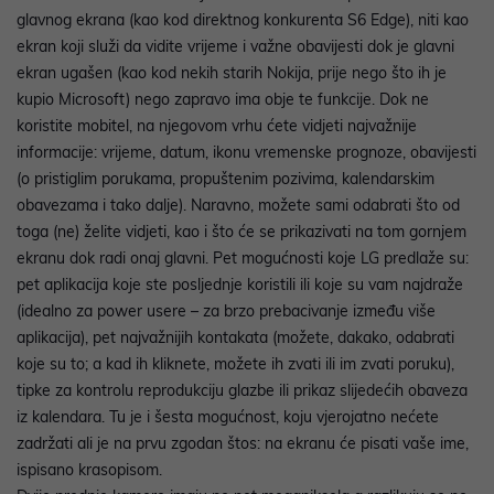
glavnog ekrana (kao kod direktnog konkurenta S6 Edge), niti kao
ekran koji služi da vidite vrijeme i važne obavijesti dok je glavni
ekran ugašen (kao kod nekih starih Nokija, prije nego što ih je
kupio Microsoft) nego zapravo ima obje te funkcije. Dok ne
koristite mobitel, na njegovom vrhu ćete vidjeti najvažnije
informacije: vrijeme, datum, ikonu vremenske prognoze, obavijesti
(o pristiglim porukama, propuštenim pozivima, kalendarskim
obavezama i tako dalje). Naravno, možete sami odabrati što od
toga (ne) želite vidjeti, kao i što će se prikazivati na tom gornjem
ekranu dok radi onaj glavni. Pet mogućnosti koje LG predlaže su:
pet aplikacija koje ste posljednje koristili ili koje su vam najdraže
(idealno za power usere – za brzo prebacivanje između više
aplikacija), pet najvažnijih kontakata (možete, dakako, odabrati
koje su to; a kad ih kliknete, možete ih zvati ili im zvati poruku),
tipke za kontrolu reprodukciju glazbe ili prikaz slijedećih obaveza
iz kalendara. Tu je i šesta mogućnost, koju vjerojatno nećete
zadržati ali je na prvu zgodan štos: na ekranu će pisati vaše ime,
ispisano krasopisom.