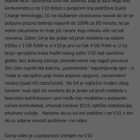
najviše dičio. Spomenuli smo već bateriju, koja je jača nego kod
konkurenata a na V10 dolazi s punjačem koji podržava Quick
Charge tehnologiju; LG na službenim stranicama navodi da će se
potpuno prazna baterija napuniti do 100% za 85 minuta, no po
našim iskustvima to traje još i kraće: koju minutu više od sat
vremena. Zatim, G4 je bio jedan od prvih mobitela na našem
tržištu s 3 GB RAM-a, a V10 je prvi sa čak 4 GB RAM-a. U toj
brojci vjerojatno treba tražiti razlog zašto V10 radi savršeno
glatko, bez ikakvog zastoja, premda nema naj-najjači procesor
(što ćete osjetiti tek kad mu „podmetnete“ najzahtjevnije igre – a
i tada to vjerojatno prije treba pripisati njegovoj „nenormalno“
visokoj Quad HD razlučivosti). No G4 je najčešće hvaljen zbog
kamere: nudi cijeli niz noviteta (to je jedan od prvih mobitela s
laserskim autofokusom i prvi među top-modelima s potpunim
ručnim kontrolama), vrhunski hardver (f/1.8, optička stabilizacija),
intuitivno sučelje… Naravno da su svi oni zadržani i na V10, s tim
da su udarne novosti proširene i na video.
Gornji video je u potpunosti snimljen na V10