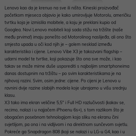
Lenovo kao da je krenuo na sve ili ništa. Kineski proizvođač
početkom mjeseca objavio je kako umirovljuje Motorolu, američku
tvrtku koja je izmislila mobitele, a koju je preklani kupio od
Googlea. Novi Lenovo mobiteli koji sada stižu na tržište (naše
među prvima!) imaju ponešto od Motorolinog naslijeđa, ali ono što
smjesta upada u oči kod njih je – golem nesklad između
karakteristika i cijene. Lenovo Vibe X3 je takozvani flagship –
udarni model te tvrtke, koji pokazuje što ona sve može, i kao
takav se može mirne duše usporediti s najboljim smartphoneima
danas dostupnim na tržištu – po svim karakteristikama je na
njihovoj razini. Svim, osim jedne: cijene. Po cijeni je Lenovo u
ravnini dvije razine slabijih modela koje ubrajamo u višu srednju
klasu.
X3 tako ima ekran veličine 5,5" i Full HD razlučivosti (kakav se,
recimo, nalazi i u najjačem iPhoenu 6s+), s tom razlikom što je
obogaćen posebnom tehnologijom koja sliku na ekranu čini
svjetlijom, pa ona i na vidljivom i na direktnom sunčevom svjetlu.
Pokreće ga Snapdragon 808 (koji se nalazi i u LG-u G4, kao i u