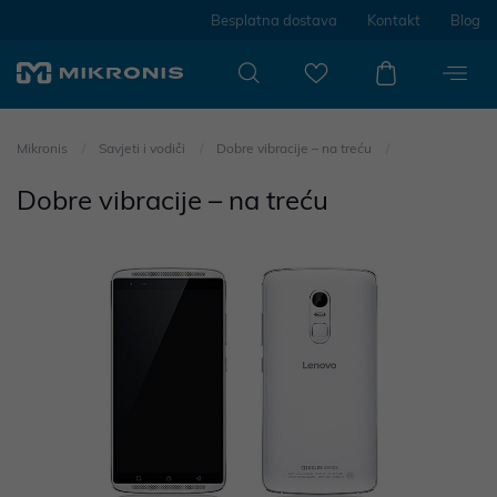
Besplatna dostava
Kontakt
Blog
Mikronis
Savjeti i vodiči
Dobre vibracije – na treću
Dobre vibracije – na treću