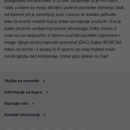
prilagođava mu postavke, a za one zahtjevnije tu je Pro način
rada, u kojem se mogu detaljno podesiti postavke snimanja. Ipak,
od kamere još je zanimljiviji zvuk: Lenovo se itekako potrudio
kako bi stvorio mobitel koji je jedan od najbolje zvučećih. Ovo je
jedan od prvih uređaja koji koriste tehnologiju Dolby Atmos a
zvuk mu se rasprostire iz stereo zvučnika povelike zapremine i
snage. Njega stvara napredni pretvarač (DAC) Sabre 9018C2M,
kakav se koristi i u skupoj hi-fi opremi, pa ovaj mobitel može
svirati glazbu bez kompresije. Dobar glas daleko se čuje!
Služba za korisnike
Informacije za kupce
Saznajte više
Kontakt informacije