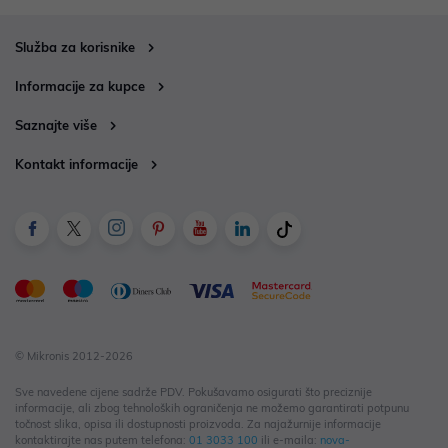
Služba za korisnike
Informacije za kupce
Saznajte više
Kontakt informacije
© Mikronis 2012-2026
Sve navedene cijene sadrže PDV. Pokušavamo osigurati što preciznije
informacije, ali zbog tehnoloških ograničenja ne možemo garantirati potpunu
točnost slika, opisa ili dostupnosti proizvoda. Za najažurnije informacije
kontaktirajte nas putem telefona:
01 3033 100
ili e-maila:
nova-