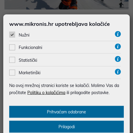
Max TimeWarp
www.mikronis.hr upotrebljava kolačiće
Stvorite zadivljujuće, glatko snimanje vremenskih karata u 360 i
Nužni
HERO načinima. A u načinu HERO možete tijekom snimanja
također ubacivati ​​i izlaziti iz stvarnog vremena.
Funkcionalni
Statistički
Marketinški
Na ovoj mrežnoj stranici koriste se kolačići. Molimo Vas da
pročitate
Politiku o kolačićima
ili prilagodite postavke.
Prihvaćam odabrane
Prilagodi