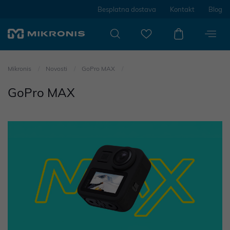
Besplatna dostava
Kontakt
Blog
Mikronis
Novosti
GoPro MAX
GoPro MAX