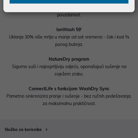
Inverter PowerDrive motor
Tih, snažan i energetski učinkovit motor dizajniran za dugotrajnu
pouzdanost.
IonWash 59’
Uklanja 30% više mrlja u manje od sat vremena - čak i kod ¾
punog bubnja.
NatureDry program
Sigurno suši i najosjetljiviju odjeću, oponašajući sušenje na
svježem zraku.
ConnectLife s funkcijom WashDry Sync
Pametno sinkronizira pranje i sušenje - bez ručnih podešavanja,
za maksimalnu praktičnost.
Služba za korisnike