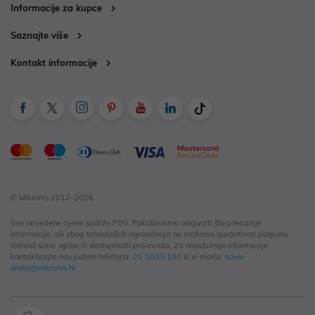
Informacije za kupce
Saznajte više
Kontakt informacije
© Mikronis 2012-2026
Sve navedene cijene sadrže PDV. Pokušavamo osigurati što preciznije
informacije, ali zbog tehnoloških ograničenja ne možemo garantirati potpunu
točnost slika, opisa ili dostupnosti proizvoda. Za najažurnije informacije
kontaktirajte nas putem telefona:
01 3033 100
ili e-maila:
nova-
cesta@mikronis.hr
.