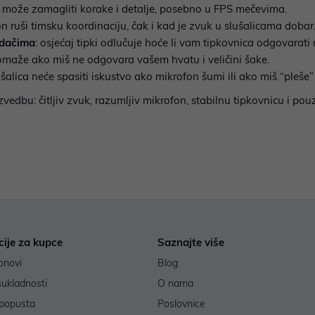
s može zamagliti korake i detalje, posebno u FPS mečevima.
on ruši timsku koordinaciju, čak i kad je zvuk u slušalicama dobar
idačima
: osjećaj tipki odlučuje hoće li vam tipkovnica odgovarati n
pomaže ako miš ne odgovara vašem hvatu i veličini šake.
ušalica neće spasiti iskustvo ako mikrofon šumi ili ako miš “pleše”
 izvedbu: čitljiv zvuk, razumljiv mikrofon, stabilnu tipkovnicu i
cije za kupce
Saznajte više
onovi
Blog
sukladnosti
O nama
popusta
Poslovnice