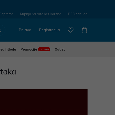
T opreme
Kupnja na rate bez kartice
B2B ponuda
Prijava
Registracija
red i školu
Promocije
Outlet
promo
ataka