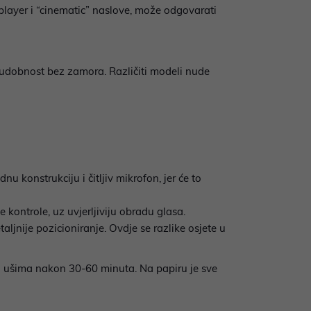
e-player i “cinematic” naslove, može odgovarati
 i udobnost bez zamora. Različiti modeli nude
nu konstrukciju i čitljiv mikrofon, jer će to
 kontrole, uz uvjerljiviju obradu glasa.
taljnije pozicioniranje. Ovdje se razlike osjete u
e na ušima nakon 30-60 minuta. Na papiru je sve