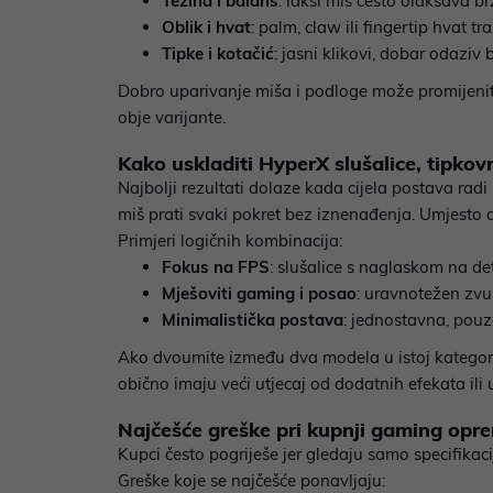
Težina i balans
: lakši miš često olakšava br
Oblik i hvat
: palm, claw ili fingertip hvat t
Tipke i kotačić
: jasni klikovi, dobar odaziv 
Dobro uparivanje miša i podloge može promijeniti
obje varijante.
Kako uskladiti HyperX slušalice, tipkov
Najbolji rezultati dolaze kada cijela postava radi
miš prati svaki pokret bez iznenađenja. Umjesto d
Primjeri logičnih kombinacija:
Fokus na FPS
: slušalice s naglaskom na de
Mješoviti gaming i posao
: uravnotežen zvu
Minimalistička postava
: jednostavna, pouz
Ako dvoumite između dva modela u istoj kategoriji
obično imaju veći utjecaj od dodatnih efekata ili 
Najčešće greške pri kupnji gaming oprem
Kupci često pogriješe jer gledaju samo specifikaci
Greške koje se najčešće ponavljaju: