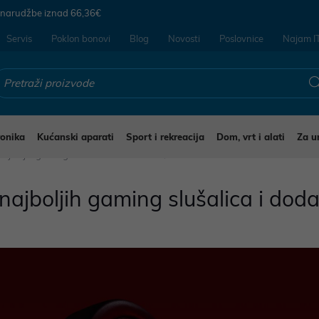
 narudžbe iznad
66,36€
Servis
Poklon bonovi
Blog
Novosti
Poslovnice
Najam I
ronika
Kućanski aparati
Sport i rekreacija
Dom, vrt i alati
Za u
najboljih gaming slušalica i dodataka
najboljih gaming slušalica i dod