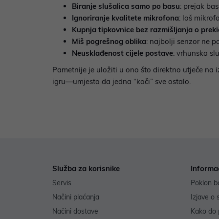
Biranje slušalica samo po basu
: prejak ba
Ignoriranje kvalitete mikrofona
: loš mikrof
Kupnja tipkovnice bez razmišljanja o prek
Miš pogrešnog oblika
: najbolji senzor ne 
Neusklađenost cijele postave
: vrhunska sl
Pametnije je uložiti u ono što direktno utječe na
igru—umjesto da jedna “koči” sve ostalo.
Služba za korisnike
Informa
Servis
Poklon b
Načini plaćanja
Izjave o 
Načini dostave
Kako do 