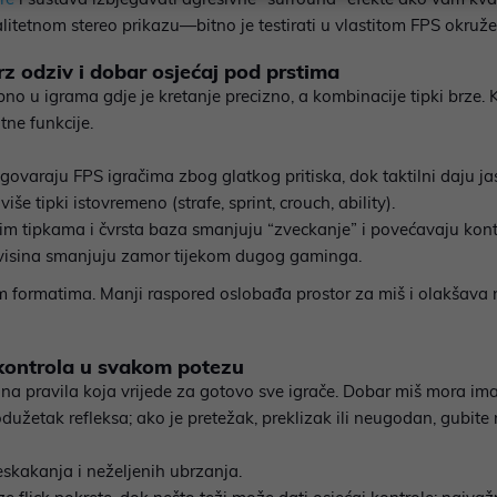
alitetnom stereo prikazu—bitno je testirati u vlastitom FPS okruže
rz odziv i dobar osjećaj pod prstima
ebno u igrama gdje je kretanje precizno, a kombinacije tipki brze
tne funkcije.
odgovaraju FPS igračima zbog glatkog pritiska, dok taktilni daju ja
iše tipki istovremeno (strafe, sprint, crouch, ability).
ećim tipkama i čvrsta baza smanjuju “zveckanje” i povećavaju kont
a visina smanjuju zamor tijekom dugog gaminga.
nijim formatima. Manji raspored oslobađa prostor za miš i olakšav
i kontrola u svakom potezu
lna pravila koja vrijede za gotovo sve igrače. Dobar miš mora imat
užetak refleksa; ako je pretežak, preklizak ili neugodan, gubite m
eskakanja i neželjenih ubrzanja.