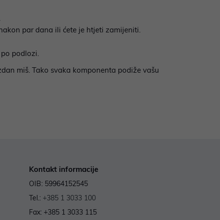
.
akon par dana ili ćete je htjeti zamijeniti.
 po podlozi.
 pouzdan miš. Tako svaka komponenta podiže vašu
Kontakt informacije
OIB: 59964152545
Tel.:
+385 1 3033 100
Fax: +385 1 3033 115