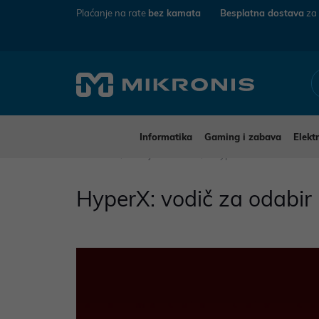
Plaćanje na rate
bez kamata
Besplatna dostava
za
Informatika
Gaming i zabava
Elekt
Mikronis
Savjeti i vodiči
HyperX: vodič za odabir 
HyperX: vodič za odabir 