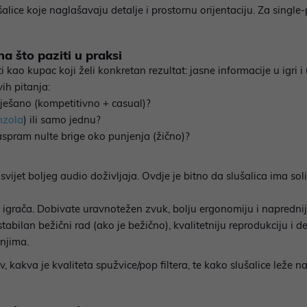
ušalice koje naglašavaju detalje i prostornu orijentaciju. Za singl
na što paziti u praksi
ti kao kupac koji želi konkretan rezultat: jasne informacije u igri
ih pitanja:
miješano (kompetitivno + casual)?
nzola
) ili samo jednu?
spram nulte brige oko punjenja (žično)?
svijet boljeg audio doživljaja. Ovdje je bitno da slušalica ima solid
u igrača. Dobivate uravnotežen zvuk, bolju ergonomiju i naprednije
abilan bežični rad (ako je bežično), kvalitetniju reprodukciju i de
njima.
jiv, kakva je kvaliteta spužvice/pop filtera, te kako slušalice lež