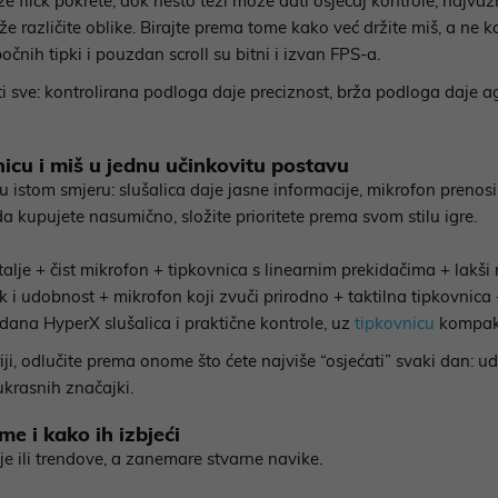
ze flick pokrete, dok nešto teži može dati osjećaj kontrole; najvaž
raže različite oblike. Birajte prema tome kako već držite miš, a ne k
bočnih tipki i pouzdan scroll su bitni i izvan FPS-a.
 sve: kontrolirana podloga daje preciznost, brža podloga daje ag
nicu i miš u jednu učinkovitu postavu
 u istom smjeru: slušalica daje jasne informacije, mikrofon prenos
a kupujete nasumično, složite prioritete prema svom stilu igre.
talje + čist mikrofon + tipkovnica s linearnim prekidačima + lakši
k i udobnost + mikrofon koji zvuči prirodno + taktilna tipkovnica
dana HyperX slušalica i praktične kontrole, uz
tipkovnicu
kompaktn
, odlučite prema onome što ćete najviše “osjećati” svaki dan: ud
ukrasnih značajki.
e i kako ih izbjeći
je ili trendove, a zanemare stvarne navike.