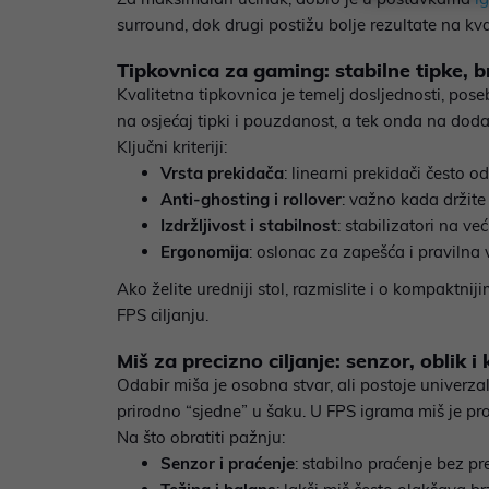
surround, dok drugi postižu bolje rezultate na kv
Tipkovnica za gaming: stabilne tipke, b
Kvalitetna tipkovnica je temelj dosljednosti, pos
na osjećaj tipki i pouzdanost, a tek onda na doda
Ključni kriteriji:
Vrsta prekidača
: linearni prekidači često 
Anti-ghosting i rollover
: važno kada držite v
Izdržljivost i stabilnost
: stabilizatori na v
Ergonomija
: oslonac za zapešća i praviln
Ako želite uredniji stol, razmislite i o kompakt
FPS ciljanju.
Miš za precizno ciljanje: senzor, oblik 
Odabir miša je osobna stvar, ali postoje univerza
prirodno “sjedne” u šaku. U FPS igrama miš je prod
Na što obratiti pažnju:
Senzor i praćenje
: stabilno praćenje bez pr