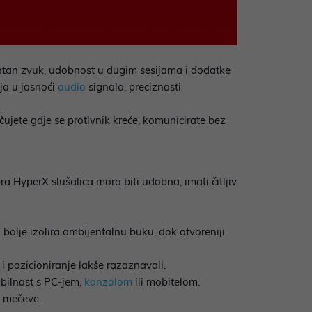
ntan zvuk, udobnost u dugim sesijama i dodatke
ja u jasnoći
audio
signala, preciznosti
čujete gdje se protivnik kreće, komunicirate bez
obra HyperX slušalica mora biti udobna, imati čitljiv
n bolje izolira ambijentalnu buku, dok otvoreniji
i i pozicioniranje lakše razaznavali.
ibilnost s PC-jem,
konzolom
ili mobitelom.
u mečeve.