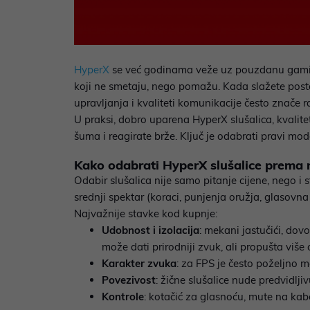
HyperX
se već godinama veže uz pouzdanu gaming
koji ne smetaju, nego pomažu. Kada slažete posta
upravljanja i kvaliteti komunikacije često znače 
U praksi, dobro uparena HyperX slušalica, kvalit
šuma i reagirate brže. Ključ je odabrati pravi mod
Kako odabrati HyperX slušalice prema 
Odabir slušalica nije samo pitanje cijene, nego i st
srednji spektar (koraci, punjenja oružja, glasovn
Najvažnije stavke kod kupnje:
Udobnost i izolacija
: mekani jastučići, dov
može dati prirodniji zvuk, ali propušta više 
Karakter zvuka
: za FPS je često poželjno ma
Povezivost
: žične slušalice nude predvidlj
Kontrole
: kotačić za glasnoću, mute na kab