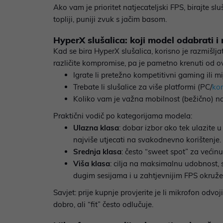
Ako vam je prioritet natjecateljski FPS, birajte sl
topliji, puniji zvuk s jačim basom.
HyperX slušalica: koji model odabrati i 
Kad se bira HyperX slušalica, korisno je razmišlja
različite kompromise, pa je pametno krenuti od ov
Igrate li pretežno kompetitivni gaming ili 
Trebate li slušalice za više platformi (PC/
ko
Koliko vam je važna mobilnost (bežično) na
Praktični vodič po kategorijama modela:
Ulazna klasa
: dobar izbor ako tek ulazite u 
najviše utjecati na svakodnevno korištenje.
Srednja klasa
: često “sweet spot” za većin
Viša klasa
: cilja na maksimalnu udobnost, st
dugim sesijama i u zahtjevnijim FPS okruže
Savjet: prije kupnje provjerite je li mikrofon odvo
dobro, ali “fit” često odlučuje.