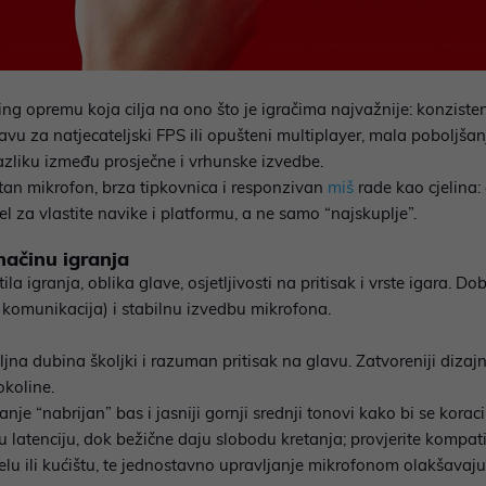
 opremu koja cilja na ono što je igračima najvažnije: konziste
vu za natjecateljski FPS ili opušteni multiplayer, mala poboljšan
razliku između prosječne i vrhunske izvedbe.
etan mikrofon, brza tipkovnica i responzivan
miš
rade kao cjelina: 
el za vlastite navike i platformu, a ne samo “najskuplje”.
načinu igranja
ila igranja, oblika glave, osjetljivosti na pritisak i vrste igara. D
a komunikacija) i stabilnu izvedbu mikrofona.
oljna dubina školjki i razuman pritisak na glavu. Zatvoreniji dizaj
okoline.
nje “nabrijan” bas i jasniji gornji srednji tonovi kako bi se korac
ivu latenciju, dok bežične daju slobodu kretanja; provjerite kompat
elu ili kućištu, te jednostavno upravljanje mikrofonom olakšavaj