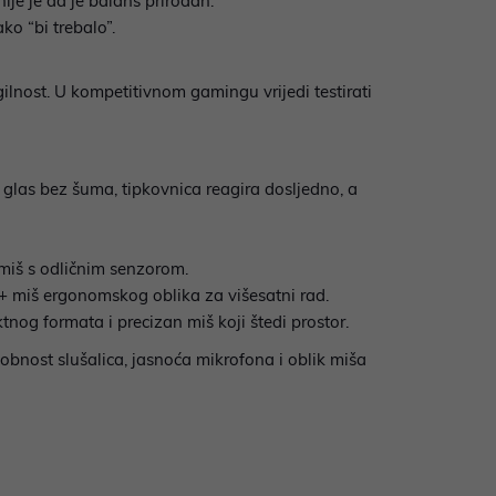
nije je da je balans prirodan.
ako “bi trebalo”.
ilnost. U kompetitivnom gamingu vrijedi testirati
i glas bez šuma, tipkovnica reagira dosljedno, a
 miš s odličnim senzorom.
 + miš ergonomskog oblika za višesatni rad.
og formata i precizan miš koji štedi prostor.
obnost slušalica, jasnoća mikrofona i oblik miša