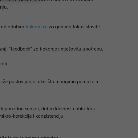
nju.
. Kod odabira
tipkovnice
za gaming fokus stavite
sniji “feedback” za tipkanje i mješovitu upotrebu.
rolu.
a niže postavljanje ruke, što mnogima pomaže u
i pouzdan senzor, dobru kliznost i oblik koji
ikro-korekcije i konzistenciju.