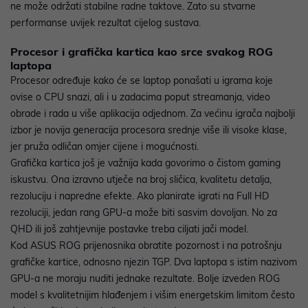
ne može održati stabilne radne taktove. Zato su stvarne
performanse uvijek rezultat cijelog sustava.
Procesor i grafička kartica kao srce svakog ROG
laptopa
Procesor određuje kako će se laptop ponašati u igrama koje
ovise o CPU snazi, ali i u zadacima poput streamanja, video
obrade i rada u više aplikacija odjednom. Za većinu igrača najbolji
izbor je novija generacija procesora srednje više ili visoke klase,
jer pruža odličan omjer cijene i mogućnosti.
Grafička kartica još je važnija kada govorimo o čistom gaming
iskustvu. Ona izravno utječe na broj sličica, kvalitetu detalja,
rezoluciju i napredne efekte. Ako planirate igrati na Full HD
rezoluciji, jedan rang GPU-a može biti sasvim dovoljan. No za
QHD ili još zahtjevnije postavke treba ciljati jači model.
Kod ASUS ROG prijenosnika obratite pozornost i na potrošnju
grafičke kartice, odnosno njezin TGP. Dva laptopa s istim nazivom
GPU-a ne moraju nuditi jednake rezultate. Bolje izveden ROG
model s kvalitetnijim hlađenjem i višim energetskim limitom često