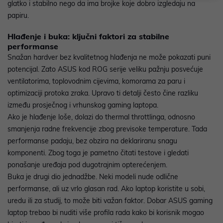
glatko i stabilno nego da ima brojke koje dobro izgledaju na
papiru.
Hlađenje i buka: ključni faktori za stabilne
performanse
Snažan hardver bez kvalitetnog hlađenja ne može pokazati puni
potencijal. Zato ASUS kod ROG serije veliku pažnju posvećuje
ventilatorima, toplovodnim cijevima, komorama za paru i
optimizaciji protoka zraka. Upravo ti detalji često čine razliku
između prosječnog i vrhunskog gaming laptopa.
Ako je hlađenje loše, dolazi do thermal throttlinga, odnosno
smanjenja radne frekvencije zbog previsoke temperature. Tada
performanse padaju, bez obzira na deklariranu snagu
komponenti. Zbog toga je pametno čitati testove i gledati
ponašanje uređaja pod dugotrajnim opterećenjem.
Buka je drugi dio jednadžbe. Neki modeli nude odlične
performanse, ali uz vrlo glasan rad. Ako laptop koristite u sobi,
uredu ili za studij, to može biti važan faktor. Dobar ASUS gaming
laptop trebao bi nuditi više profila rada kako bi korisnik mogao