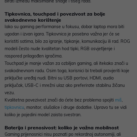
birati između maksimalne snage i tišeg rada.
Tipkovnica, touchpad i povezivost za bolje
svakodnevno korištenje
Iako su gaming performanse u fokusu, dobar laptop mora biti
ugodan i izvan igara. Tipkovnica je posebno važna jer će se
koristiti satima, bilo za igranje, tipkanje, komunikaciju ili rad. ROG
modeli često nude kvalitetan hod tipki, RGB osvjetljenje i
raspored prilagođen igračima.
Touchpad je manje važan za ozbiljan gaming, ali itekako znači u
svakodnevnom radu. Osim toga, korisnici bi trebali provjeriti koje
priključke uređaj nudi. Bitni su USB portovi, HDMI, audio
priključak, USB-C i mrežni ulaz ako preferirate stabilnu žičanu
vezu.
Kvalitetna povezivost znači da ćete bez problema spojiti
miš
,
tipkovnicu
, monitor, slušalice i druge dodatke. Upravo tu se vidi
koliko je pojedini model zaista svestran.
Baterija i prenosivost: koliko je važna mobilnost
Gaming prijenosnici nisu poznati po rekordnoj autonomiji, ali