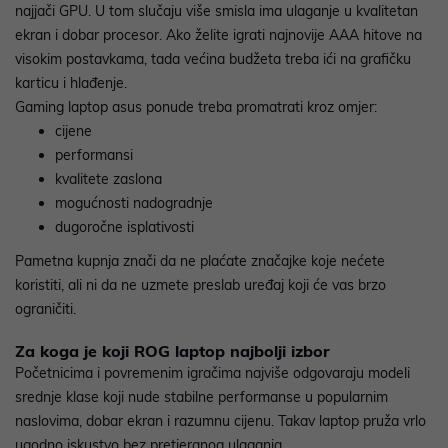
najjači GPU. U tom slučaju više smisla ima ulaganje u kvalitetan
ekran i dobar procesor. Ako želite igrati najnovije AAA hitove na
visokim postavkama, tada većina budžeta treba ići na grafičku
karticu i hlađenje.
Gaming laptop asus ponude treba promatrati kroz omjer:
cijene
performansi
kvalitete zaslona
mogućnosti nadogradnje
dugoročne isplativosti
Pametna kupnja znači da ne plaćate značajke koje nećete
koristiti, ali ni da ne uzmete preslab uređaj koji će vas brzo
ograničiti.
Za koga je koji ROG laptop najbolji izbor
Početnicima i povremenim igračima najviše odgovaraju modeli
srednje klase koji nude stabilne performanse u popularnim
naslovima, dobar ekran i razumnu cijenu. Takav laptop pruža vrlo
ugodno iskustvo bez pretjeranog ulaganja.