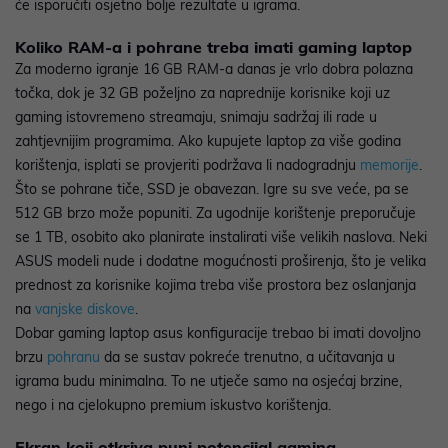
će isporučiti osjetno bolje rezultate u igrama.
Koliko RAM-a i pohrane treba imati gaming laptop
Za moderno igranje 16 GB RAM-a danas je vrlo dobra polazna
točka, dok je 32 GB poželjno za naprednije korisnike koji uz
gaming istovremeno streamaju, snimaju sadržaj ili rade u
zahtjevnijim programima. Ako kupujete laptop za više godina
korištenja, isplati se provjeriti podržava li nadogradnju
memorije
.
Što se pohrane tiče, SSD je obavezan. Igre su sve veće, pa se
512 GB brzo može popuniti. Za ugodnije korištenje preporučuje
se 1 TB, osobito ako planirate instalirati više velikih naslova. Neki
ASUS modeli nude i dodatne mogućnosti proširenja, što je velika
prednost za korisnike kojima treba više prostora bez oslanjanja
na
vanjske diskove
.
Dobar gaming laptop asus konfiguracije trebao bi imati dovoljno
brzu
pohranu
da se sustav pokreće trenutno, a učitavanja u
igrama budu minimalna. To ne utječe samo na osjećaj brzine,
nego i na cjelokupno premium iskustvo korištenja.
Ekran koji otkriva puni potencijal gaming