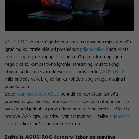
ASUS
ROG serija već godinama zauzima posebno mjesto među
igračima koji traže više od prosječnog
prijenosnika
. Kada birate
gaming laptop
, ne kupujete samo uređaj za pokretanje igara,
nego alat za kompetitivno igranje, streaming, multitasking,
obradu sadržaja i svakodnevni rad. Upravo zato
ASUS i ROG
linije privlače velik broj korisnika koji žele spoj snage, dizajna i
pouzdanosti.
Dobar
gaming laptop ASUS
ponudit će ravnotežu između
procesora, grafike, kvalitete zaslona, hlađenja i autonomije. Nije
svaki model jednak, a pravi odabir ovisi o tome igrate li eSports
naslove, AAA igre, koristite li vanjski monitor ili želite
prijenosno
računalo
koje može zamijeniti desktop.
Zašto je ASUS ROG čest prvi izbor za gaming