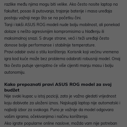
razlike među njima mogu biti velike. Ako često nosite laptop na
fakultet, posao ili putovanja, trajanje baterije i masa uređaja
postaju važniji nego što se na početku čini.
Tanji i lakši ASUS ROG modeli nude bolju mobilnost, ali ponekad
dolaze s nešto agresivnijim kompromisima u hlađenju ili
maksimalnoj snazi. S druge strane, veći i teži uređaji često
donose bolje performanse i stabilnije temperature.
Pravi odabir ovisi o stilu korištenja. Korisnik koji većinu vremena
igra kod kuće može bez problema odabrati robusniji model. Onaj
tko često putuje vjerojatno će više cijeniti manju masu i bolju
autonomiju.
Kako prepoznati pravi ASUS ROG model za svoj
budžet
Nije svaki kupac u istoj poziciji, zato je važno gledati vrijednost
koju dobivate za uloženi iznos. Najskuplji laptop nije automatski i
najbolji izbor za svakoga. Puno je važnije da model odgovara
vašim igrama, očekivanjima i načinu korištenja.
Ako igrate popularne online naslove, možda vam nije potreban