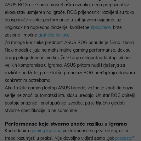
ASUS ROG nije samo marketinška oznaka, nego prepoznatljiv
ekosustav usmjeren na igrače. ROG prijenosnici razvijeni su tako
da isporuče visoke performanse u zahtjevnim uvjetima, uz
naglasak na napredno hlađenje, kvalitetne
tipkovnice
, brze
zaslone i moćne
grafičke kartice
.
Za mnoge korisnike prednost ASUS ROG ponude je širina izbora.
Neki modeli ciljaju na maksimalne gaming performanse, dok su
drugi prilagođeni onima koji žele tanji i elegantniji laptop, ali bez
velikih kompromisa u igrama. ASUS pritom nudi i rješenja za
različite budžete, pa se lakše pronalazi ROG uređaj koji odgovara
konkretnim potrebama.
Ako tražite gaming laptop ASUS brenda, važno je znati da naziv
serije ne znači automatski istu klasu uređaja. Unutar ROG obitelji
postoje snažnije i pristupačnije izvedbe, pa je ključno gledati
stvarne specifikacije, a ne samo ime.
Performanse koje stvarno znače razliku u igrama
Kod odabira
gaming laptopa
performanse su prvi kriterij, ali ih
treba razumjeti u praksi. Nije dovoljno vidjeti samo „jak
procesor
”