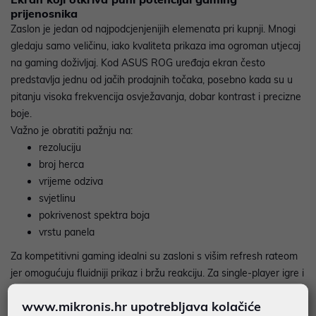
prijenosnika
Zaslon je jedan od najpodcjenjenijih elemenata pri kupnji. Mnogi
gledaju samo veličinu, iako kvaliteta prikaza ima ogroman utjecaj
na gaming doživljaj. Kod ASUS ROG uređaja ekran često
predstavlja jednu od jačih prodajnih točaka, posebno kada su u
pitanju visoka frekvencija osvježavanja, dobar kontrast i precizne
boje.
Važno je obratiti pažnju na:
rezoluciju
broj herca
vrijeme odziva
svjetlinu
pokrivenost spektra boja
vrstu panela
Za kompetitivni gaming idealni su zasloni s višim refresh rateom
jer omogućuju fluidniji prikaz i bržu reakciju. Za single-player igre i
multimediju važniji mogu biti rezolucija i kvaliteta boja. Ako želite
www.mikronis.hr upotrebljava kolačiće
univerzalni laptop, balans između brzog prikaza i kvalitetne slike