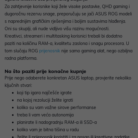
Za zahtjevnije korisnike koji žele visoke postavke, QHD gaming i
dugoročnu rezervu snage, preporučuju se jači ASUS ROG modeli
s naprednijim grafičkim rješenjima i boljim sustavima hlađenja.
Oni su skuplji, ali nude vidljivo višu razinu mogućnosti.
Kreativci, streameri i multitasking korisnici trebali bi dodatno
paziti na količinu RAM-a, kvalitetu zaslona i snagu procesora. U
tom slučaju ROG
prijenosnik
nije samo gaming alat, nego ozbiljna
radna platforma.
Na što paziti prije konačne kupnje
Prije nego odaberete konkretan ASUS laptop, provjerite nekoliko
ključnih stvari:
koji tip igara najčešće igrate
na kojoj rezoluciji želite igrati
koliko su vam važne sirove performanse
treba li vam veća autonomija
planirate li nadogradnju RAM-a ili SSD-a
koliko vam je bitna tišina u radu
želite li prijenosnik koristiti i za posao ili kreativne zadatke