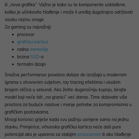
ili „nova grafika”. Važno je kako su te komponente usklađene,
koliko je učinkovito hlađenje i može li uređaj dugotrajno održavati
visoku razinu snage.
Za gaming su najvažniji:
procesor
grafička kartica
radna
memorija
brzina
SSD
-a
termalni dizajn
Snažne performanse posebno dolaze do izražaja u modernim
igrama s otvorenim svijetom, ray tracing efektima i visokim
brojem sličica u sekundi. Ako želite dugoročniju kupnju, birajte
model koji neće biti „na granici” već danas. Time dobivate više
prostora za buduće naslove i manje potrebe za kompromisima u
grafičkim postavkama.
Mnogi korisnici griješe kada svu pažnju usmjere samo na jednu
stavku. Primjerice, vrhunska grafička kartica neće dati puni
potencijal ako je uparena sa slabijim
procesorom
ili ako hlađenje