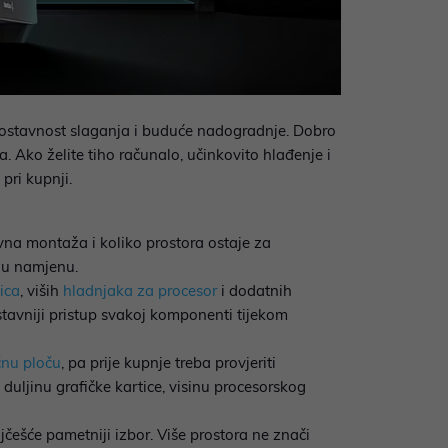
nostavnost slaganja i buduće nadogradnje. Dobro
 Ako želite tiho računalo, učinkovito hlađenje i
pri kupnji.
avna montaža i koliko prostora ostaje za
iju namjenu.
tica
, viših
hladnjaka za procesor
i dodatnih
ostavniji pristup svakoj komponenti tijekom
čnu ploču
, pa prije kupnje treba provjeriti
duljinu grafičke kartice, visinu procesorskog
jčešće pametniji izbor. Više prostora ne znači