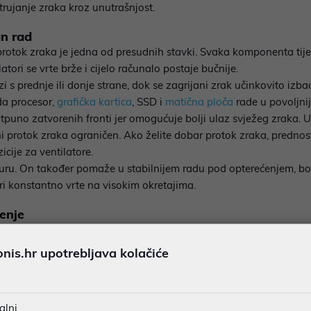
rujanje zraka kroz unutrašnjost.
an rad
rotok zraka je jedna od presudnih stavki. Svaka komponenta tije
tori se vrte brže i cijelo računalo postaje bučnije.
 s prednje ili donje strane, dok se zagrijani zrak učinkovito izb
da procesor,
grafička kartica
, SSD i
matična ploča
rade u povoljnij
tpuno zatvorenih fronti jer omogućuje bolji ulaz svježeg zraka. Up
ni protok zraka ograničen. Ako želite dobar protok zraka, prednost
cije za ventilatore.
uru. On također pomaže u stabilnijem radu pod opterećenjem, 
ori konstantno vrte na visokim okretajima.
đenje
k kreće kroz kućište. Nije dovoljno samo imati više ventilatora; 
re koji uvlače svjež zrak te stražnji i gornje ventilatore koji izba
is.hr upotrebljava kolačiće
tvaranje toplih džepova unutar kućišta. Ako je unutrašnjost loše o
ju ugrađenih jedinica.
ućište dolazi tvornički ugrađeno i koliko ih ukupno podržava. Ne
alni