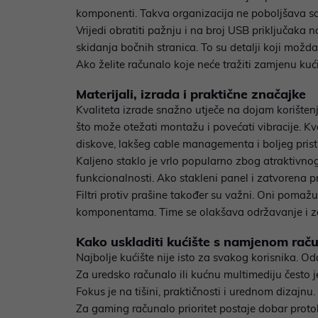
komponenti. Takva organizacija ne poboljšava sam
Vrijedi obratiti pažnju i na broj USB priključaka
skidanja bočnih stranica. To su detalji koji možd
Ako želite računalo koje neće tražiti zamjenu kući
Materijali, izrada i praktične značajke
Kvaliteta izrade snažno utječe na dojam korištenja, 
što može otežati montažu i povećati vibracije. Kva
diskove, lakšeg cable managementa i boljeg pr
Kaljeno staklo je vrlo popularno zbog atraktivnog
funkcionalnosti. Ako stakleni panel i zatvorena p
Filtri protiv prašine također su važni. Oni pomažu
komponentama. Time se olakšava održavanje i zad
Kako uskladiti kućište s namjenom rač
Najbolje kućište nije isto za svakog korisnika. Oda
Za uredsko računalo ili kućnu multimediju često 
Fokus je na tišini, praktičnosti i urednom dizajnu.
Za gaming računalo prioritet postaje dobar proto