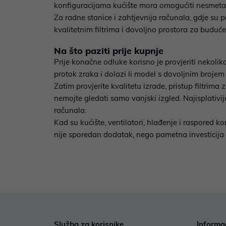
konfiguracijama kućište mora omogućiti nesmetan 
Za radne stanice i zahtjevnija računala, gdje su 
kvalitetnim filtrima i dovoljno prostora za buduć
Na što paziti prije kupnje
Prije konačne odluke korisno je provjeriti nekolik
protok zraka i dolazi li model s dovoljnim brojem
Zatim provjerite kvalitetu izrade, pristup filtrim
nemojte gledati samo vanjski izgled. Najisplativi
računala.
Kad su kućište, ventilatori, hlađenje i raspored ko
nije sporedan dodatak, nego pametna investicija u
Služba za korisnike
Informa