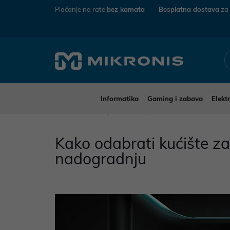
Plaćanje na rate
bez kamata
Besplatna dostava
za
Informatika
Gaming i zabava
Elekt
Mikronis
Savjeti i vodiči
Kako odabrati kućište za
Kako odabrati kućište za 
nadogradnju