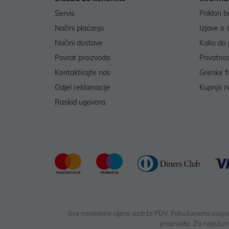
Servis
Poklon b
Načini plaćanja
Izjave o 
Načini dostave
Kako do 
Povrat proizvoda
Privatno
Kontaktirajte nas
Grenke f
Odjel reklamacije
Kupnja na
Raskid ugovora
Sve navedene cijene sadrže PDV. Pokušavamo osigurati
proizvoda. Za najažurn