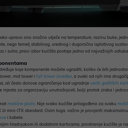
 iako upravo ono snažno utječe na temperature, razinu buke, jed
e, nego temelj stabilnog, urednog i dugoročno isplativog sustava.
s i sutra, pravi izbor kućišta postaje jedna od najvažnijih odluka 
omponentama
određuje koje komponente možete ugraditi, koliko će biti jednost
tower, mid tower i
full tower izvedbe
, a svaki od njih ima drugač
ega, ali često donose ograničenja kod ugradnje
većih grafičkih kar
e mjesta za organizaciju unutrašnjosti, bolji protok zraka i jedn
rmat
matične ploče
. Nije svako kućište prilagođeno za svaku
mati
li mini-ITX standard. Osim toga, važno je provjeriti maksimalnu 
ove
i kabele.
boljim hladnjakom ili dodatnim karticama, prostranije kućište je na