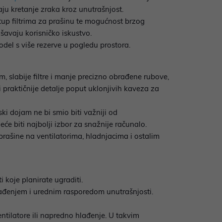
ju kretanje zraka kroz unutrašnjost.
stup filtrima za prašinu te mogućnost brzog
šavaju korisničko iskustvo.
odel s više rezerve u pogledu prostora.
lim, slabije filtre i manje precizno obrađene rubove,
i praktičnije detalje poput uklonjivih kaveza za
ki dojam ne bi smio biti važniji od
će biti najbolji izbor za snažnije računalo.
 prašine na ventilatorima, hladnjacima i ostalim
 koje planirate ugraditi.
lađenjem i urednim rasporedom unutrašnjosti.
tilatore ili napredno hlađenje. U takvim