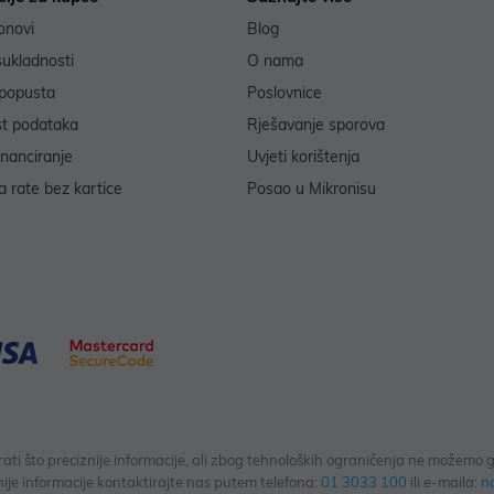
onovi
Blog
sukladnosti
O nama
popusta
Poslovnice
st podataka
Rješavanje sporova
inanciranje
Uvjeti korištenja
 rate bez kartice
Posao u Mikronisu
 što preciznije informacije, ali zbog tehnoloških ograničenja ne možemo gar
ije informacije kontaktirajte nas putem telefona:
01 3033 100
ili e-maila:
n