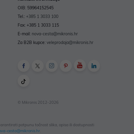
OIB: 59964152545
Tel.:
+385 1 3033 100
Fax: +385 1 3033 115
E-mail:
nova-cesta@mikronis.hr
Za B2B kupce:
veleprodaja@mikronis.hr
© Mikronis 2012-2026
antirati potpunu točnost slika, opisa ili dostupnosti
ova-cesta@mikronis.hr
.