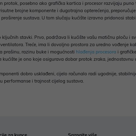
protok, posebno ako grafička kartica i procesor razvijaju puno t
prisutne brojne komponente i dugotrajna opterećenja, preporučuje 
e proširenje sustava. U tom slučaju kućište izravno pridonosi sta
o ključnih stavki. Prvo, podržava li kućište vašu matičnu ploču i
 ventilatora. Treće, ima li dovoljno prostora za uredno vođenje ka
a za prašinu, razinu buke i mogućnosti
hlađenja procesora
i grafičk
je kućište je ono koje osigurava dobar protok zraka, jednostavnu u
mponenti dobro usklađeni, cijelo računalo radi ugodnije, stabilnije
 performanse i trajnost cijelog sustava.
cije za kupce
Saznajte više