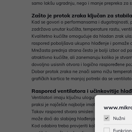
samo lakšu ugradnju, nego i manje prepreka za st
Zašto je protok zraka ključan za stabil
Kad se govori o performansama i dugotrajnosti, p
zadržava unutar kućišta, temperature rastu, ventila
Kvalitetno kućište omogućuje da hladan zrak ulazi
raspored poboljšava ukupno hlađenje i pomaže 
Mrežasta prednja strana često je bolji izbor od po
atraktivno kućište, ali zanemaruju koliko je stvar
dovoljno usisnih otvora i logično raspoređene pozi
Dobar protok zraka ne znači samo nižu temperat
grafičkih kartica te manjoj potrebi da se ventilat
Raspored ventilatora i učinkovitije hla
Ventilatori imaju ključnu ulogu u tome kako se zra
praksi je najčešće najbolje imati prednje ventilato
www.mikron
Takav raspored stvara smislen protok i smanjuje s
Nužni
može doći do slabijeg hlađenja unatoč većem bro
Kod odabira treba provjeriti koliko ventilatora k
Funkcion