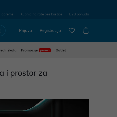
T opreme
Kupnja na rate bez kartice
B2B ponuda
Prijava
Registracija
red i školu
Promocije
Outlet
promo
a i prostor za