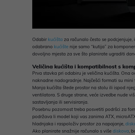
Odabir
kućišta
za računalo često se podcjenjuje,
odabrano
kućište
nije samo “kutija” za komponent
dovoljno mjesta za sve što planirate ugraditi dana
Veličina kućišta i kompatibilnost s k
Prva stavka pri odabiru je veličina kućišta. Ona 
naknadne nadogradnje. Najčešći formati su mini 
Manja kućišta štede prostor na stolu ili ispod nj
ventilatora. S druge strane, veće izvedbe nude viš
sastavljanja ili servisiranja.
Posebnu pozornost treba posvetiti podršci za fo
podržava li model koji vas zanima ATX, microATX i
hladnjaka i raspoloživ prostor za napajanje,
disk
Ako planirate snažnije računalo s više
diskova
, 