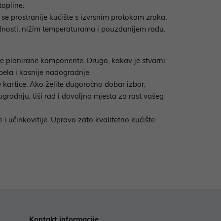
opline.
se prostranije kućište s izvrsnim protokom zraka,
bilnosti, nižim temperaturama i pouzdanijem radu.
 sve planirane komponente. Drugo, kakav je stvarni
bela i kasnije nadogradnje.
e kartice. Ako želite dugoročno dobar izbor,
gradnju, tiši rad i dovoljno mjesta za rast vašeg
 i učinkovitije. Upravo zato kvalitetno kućište
Kontakt informacije