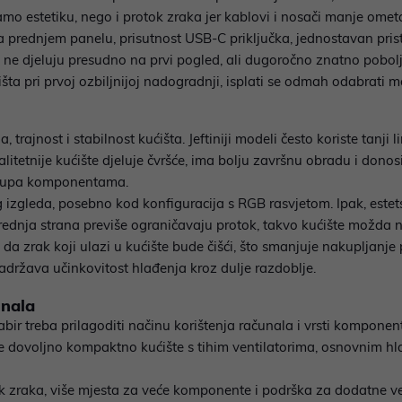
o estetiku, nego i protok zraka jer kablovi i nosači manje ometa
 na prednjem panelu, prisutnost USB-C priključka, jednostavan pri
a ne djeluju presudno na prvi pogled, ali dugoročno znatno pobolj
šta pri prvoj ozbiljnijoj nadogradnji, isplati se odmah odabrati m
trajnost i stabilnost kućišta. Jeftiniji modeli često koriste tanji 
litetnije kućište djeluje čvršće, ima bolju završnu obradu i donos
istupa komponentama.
 izgleda, posebno kod konfiguracija s RGB rasvjetom. Ipak, estets
rednja strana previše ograničavaju protok, takvo kućište možda ne
 da zrak koji ulazi u kućište bude čišći, što smanjuje nakupljanje
ržava učinkovitost hlađenja kroz dulje razdoblje.
unala
bir treba prilagoditi načinu korištenja računala i vrsti komponenti
je dovoljno kompaktno kućište s tihim ventilatorima, osnovnim h
k zraka, više mjesta za veće komponente i podrška za dodatne ven