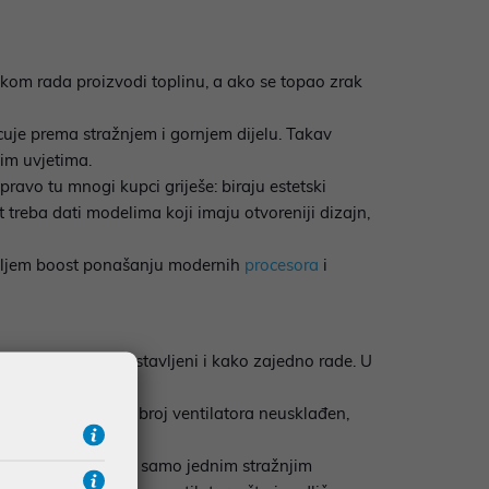
kom rada proizvodi toplinu, a ako se topao zrak
acuje prema stražnjem i gornjem dijelu. Takav
im uvjetima.
ravo tu mnogi kupci griješe: biraju estetski
 treba dati modelima koji imaju otvoreniji dizajn,
boljem boost ponašanju modernih
procesora
i
važno je gdje su postavljeni i kako zajedno rade. U
cuju topao zrak van.
rganizirana ili je broj ventilatora neusklađen,
ka kućišta dolaze sa samo jednim stražnjim