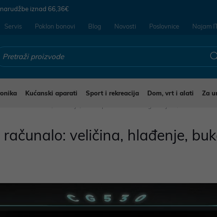
 narudžbe iznad
66,36€
Servis
Poklon bonovi
Blog
Novosti
Poslovnice
Najam I
ronika
Kućanski aparati
Sport i rekreacija
Dom, vrt i alati
Za u
 računalo: veličina, hlađenje, buka i prostor za nadogradnju
računalo: veličina, hlađenje, buk