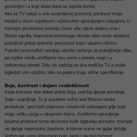
postavljen i u koje doba dana se najviše koristi.
Ako se TV nalazi u vrlo osvijetljenoj prostoriji, prednost imaju
modeli s višom svjetlinom i učinkovitim upravljanjem odsjajima. U
tamnijim prostorima korisnici često više cijene dubinu crne i
filmski ugođaj. Napredna tehnologija obrade slike može dodatno
poboljšati prikaz pokreta, preciznost boja i ukupnu oštrinu.
Pojedini proizvođači razvijaju vlastita rješenja za poboljšanje slike,
pa razlike među uređajima nisu samo u panelu nego i u
softverskoj obradi. Zato isti sadržaj na dva različita TV-a može
izgledati vrlo različito, iako na papiru imaju slične specifikacije.
Boje, kontrast i dojam realističnosti
Kada televizor ima dobar prikaz boja, sadržaj djeluje prirodnije,
življe i uvjerljivije. To je posebno važno kod filmova visoke
produkcije, sportskih prijenosa i modernih videoigara gdje boje
imaju veliku ulogu u ukupnom dojmu. Kvalitetno upravljanje
bojama pridonosi tome da tonovi kože izgledaju prirodno, travnjak
ne djeluje neprirodno zasićeno, a tamne scene ne gube detalje.
Važna nije samo intenzivna boja, nego i njezina točnost.