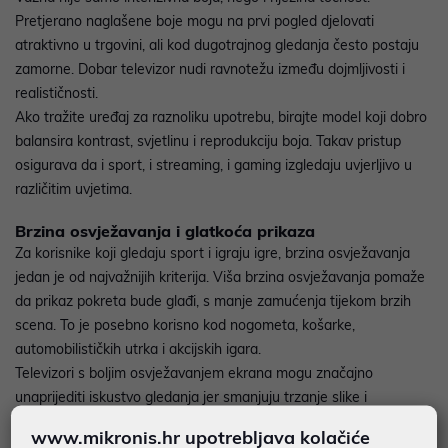
Pretjerano naglašene boje mogu na prvi pogled djelovati
atraktivno u trgovini, ali kod dugotrajnog gledanja često postaju
zamorne. Dobar televizor nudi ravnotežu između dojmljivosti i
realističnosti.
Ako tražite uređaj za raznoliku upotrebu, birajte model koji dobro
balansira kontrast, svjetlinu i reprodukciju boja. Takav pristup
osigurava da i sport, i streaming, i gaming izgledaju uvjerljivo u
različitim uvjetima.
Brzina osvježavanja i glatkoća prikaza
Za korisnike koji gledaju sport i igraju igre, brzina osvježavanja
jedan je od najvažnijih kriterija. Viša brzina osvježavanja pomaže
da prikaz pokreta bude glađi, s manje zamućenja tijekom brzih
scena. To je posebno korisno kod nogometa, košarke,
automobilističkih utrka i akcijskih igara.
Televizori s boljim osvježavanjem ekrana mogu značajno
unaprijediti iskustvo gledanja jer smanjuju trzanje slike i
olakšavaju praćenje objekata u pokretu. Kod gaminga, to znači
www.mikronis.hr upotrebljava kolačiće
fluidniji prikaz i bolji osjećaj kontrole, osobito kada se koriste