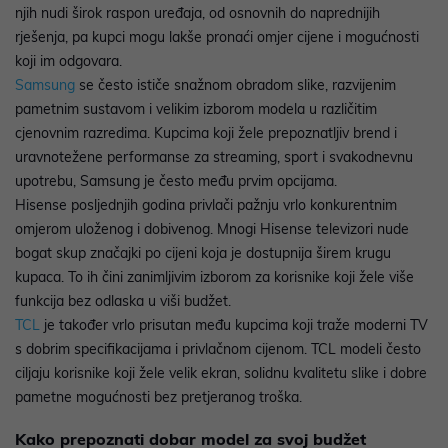
njih nudi širok raspon uređaja, od osnovnih do naprednijih
rješenja, pa kupci mogu lakše pronaći omjer cijene i mogućnosti
koji im odgovara.
Samsung
se često ističe snažnom obradom slike, razvijenim
pametnim sustavom i velikim izborom modela u različitim
cjenovnim razredima. Kupcima koji žele prepoznatljiv brend i
uravnotežene performanse za streaming, sport i svakodnevnu
upotrebu, Samsung je često među prvim opcijama.
Hisense posljednjih godina privlači pažnju vrlo konkurentnim
omjerom uloženog i dobivenog. Mnogi Hisense televizori nude
bogat skup značajki po cijeni koja je dostupnija širem krugu
kupaca. To ih čini zanimljivim izborom za korisnike koji žele više
funkcija bez odlaska u viši budžet.
TCL
je također vrlo prisutan među kupcima koji traže moderni TV
s dobrim specifikacijama i privlačnom cijenom. TCL modeli često
ciljaju korisnike koji žele velik ekran, solidnu kvalitetu slike i dobre
pametne mogućnosti bez pretjeranog troška.
Kako prepoznati dobar model za svoj budžet