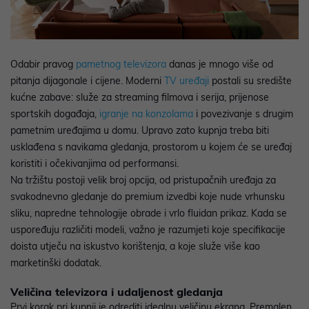
Odabir pravog
pametnog televizora
danas je mnogo više od
pitanja dijagonale i cijene. Moderni
TV uređaji
postali su središte
kućne zabave: služe za streaming filmova i serija, prijenose
sportskih događaja,
igranje na konzolama
i povezivanje s drugim
pametnim uređajima u domu. Upravo zato kupnja treba biti
usklađena s navikama gledanja, prostorom u kojem će se uređaj
koristiti i očekivanjima od performansi.
Na tržištu postoji velik broj opcija, od pristupačnih uređaja za
svakodnevno gledanje do premium izvedbi koje nude vrhunsku
sliku, napredne tehnologije obrade i vrlo fluidan prikaz. Kada se
uspoređuju različiti modeli, važno je razumjeti koje specifikacije
doista utječu na iskustvo korištenja, a koje služe više kao
marketinški dodatak.
Veličina televizora i udaljenost gledanja
Prvi korak pri kupnji je odrediti idealnu veličinu ekrana. Premalen