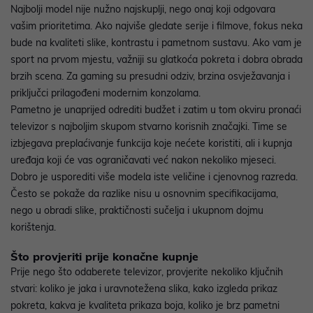
Najbolji model nije nužno najskuplji, nego onaj koji odgovara
vašim prioritetima. Ako najviše gledate serije i filmove, fokus neka
bude na kvaliteti slike, kontrastu i pametnom sustavu. Ako vam je
sport na prvom mjestu, važniji su glatkoća pokreta i dobra obrada
brzih scena. Za gaming su presudni odziv, brzina osvježavanja i
priključci prilagođeni modernim konzolama.
Pametno je unaprijed odrediti budžet i zatim u tom okviru pronaći
televizor s najboljim skupom stvarno korisnih značajki. Time se
izbjegava preplaćivanje funkcija koje nećete koristiti, ali i kupnja
uređaja koji će vas ograničavati već nakon nekoliko mjeseci.
Dobro je usporediti više modela iste veličine i cjenovnog razreda.
Često se pokaže da razlike nisu u osnovnim specifikacijama,
nego u obradi slike, praktičnosti sučelja i ukupnom dojmu
korištenja.
Što provjeriti prije konačne kupnje
Prije nego što odaberete televizor, provjerite nekoliko ključnih
stvari: koliko je jaka i uravnotežena slika, kako izgleda prikaz
pokreta, kakva je kvaliteta prikaza boja, koliko je brz pametni