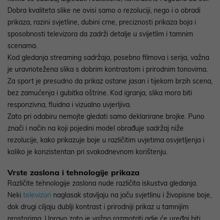
Dobra kvaliteta slike ne ovisi samo o rezoluciji, nego i o obradi
prikaza, razini svjetline, dubini crne, preciznosti prikaza boja i
sposobnosti televizora da zadrži detalje u svijetlim i tamnim
scenama.
Kod gledanja streaming sadržaja, posebno filmova i serija, važna
je uravnotežena slika s dobrim kontrastom i prirodnim tonovima.
Za sport je presudno da prikaz ostane jasan i tijekom brzih scena,
bez zamućenja i gubitka oštrine. Kod igranja, slika mora biti
responzivna, fluidna i vizualno uvjerljiva.
Zato pri odabiru nemojte gledati samo deklarirane brojke. Puno
znači i način na koji pojedini model obrađuje sadržaj niže
rezolucije, kako prikazuje boje u različitim uvjetima osvjetljenja i
koliko je konzistentan pri svakodnevnom korištenju.
Vrste zaslona i tehnologije prikaza
Različite tehnologije zaslona nude različita iskustva gledanja.
Neki
televizori
naglasak stavljaju na jaču svjetlinu i živopisne boje,
dok drugi ciljaju dublji kontrast i prirodniji prikaz u tamnijim
prostorima. Upravo zato je važno razmotriti gdje će uređaj biti