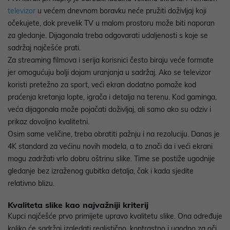
televizor
u većem dnevnom boravku neće pružiti doživljaj koji
očekujete, dok prevelik TV u malom prostoru može biti naporan
za gledanje. Dijagonala treba odgovarati udaljenosti s koje se
sadržaj najčešće prati.
Za streaming filmova i serija korisnici često biraju veće formate
jer omogućuju bolji dojam uranjanja u sadržaj. Ako se televizor
koristi pretežno za sport, veći ekran dodatno pomaže kod
praćenja kretanja lopte, igrača i detalja na terenu. Kod gaminga,
veća dijagonala može pojačati doživljaj, ali samo ako su odziv i
prikaz dovoljno kvalitetni.
Osim same veličine, treba obratiti pažnju i na rezoluciju. Danas je
4K standard za većinu novih modela, a to znači da i veći ekrani
mogu zadržati vrlo dobru oštrinu slike. Time se postiže ugodnije
gledanje bez izraženog gubitka detalja, čak i kada sjedite
relativno blizu.
Kvaliteta slike kao najvažniji kriterij
Kupci najčešće prvo primijete upravo kvalitetu slike. Ona određuje
koliko će sadržaj izgledati realistično, kontrastno i ugodno za oči.