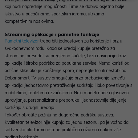
koji nudi naprednije mogućnosti. Time se dobiva osjetno bolje
iskustvo u pucačinama, sportskim igrama, utrkama i
kompetitivnim naslovima.
Streaming aplikacije i pametne funkcije
Pametni televizor
treba biti jednostavan za korištenje i brz u
svakodnevnom radu. Kada se uređaj kupuje pretežno za
streaming, presudni su pregledno sučelje, brza navigacija kroz
aplikacije i široka podrška za popularne servise. Nema koristi od
odlične slike ako je korištenje sporo, nepregledno ili nestabilno.
Dobar smart TV sustav omogućuje brzo prebacivanje između
aplikacija, jednostavno pretraživanje sadržaja i lako povezivanje s
mobitelima, tabletima i zvučnicima. Neki modeli nude i glasovno
upravljanje, personalizirane preporuke i jednostavnije dijeljenje
sadržaja s drugih uređaja.
Također obratite pažnju na dugoročnu podršku sustava.
Kvalitetan televizor nije kupnja za jednu sezonu, pa je važno da
softverska platforma ostane praktična i ažurna i nakon više
godina korištenja.