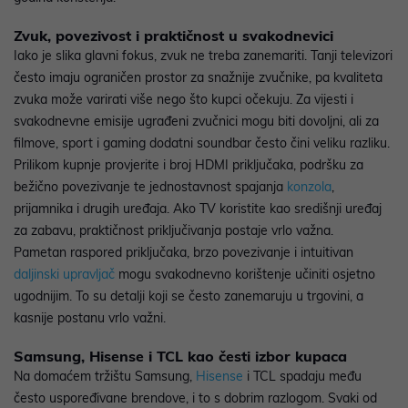
Zvuk, povezivost i praktičnost u svakodnevici
Iako je slika glavni fokus, zvuk ne treba zanemariti. Tanji televizori
često imaju ograničen prostor za snažnije zvučnike, pa kvaliteta
zvuka može varirati više nego što kupci očekuju. Za vijesti i
svakodnevne emisije ugrađeni zvučnici mogu biti dovoljni, ali za
filmove, sport i gaming dodatni soundbar često čini veliku razliku.
Prilikom kupnje provjerite i broj HDMI priključaka, podršku za
bežično povezivanje te jednostavnost spajanja
konzola
,
prijamnika i drugih uređaja. Ako TV koristite kao središnji uređaj
za zabavu, praktičnost priključivanja postaje vrlo važna.
Pametan raspored priključaka, brzo povezivanje i intuitivan
daljinski upravljač
mogu svakodnevno korištenje učiniti osjetno
ugodnijim. To su detalji koji se često zanemaruju u trgovini, a
kasnije postanu vrlo važni.
Samsung, Hisense i TCL kao česti izbor kupaca
Na domaćem tržištu Samsung,
Hisense
i TCL spadaju među
često uspoređivane brendove, i to s dobrim razlogom. Svaki od