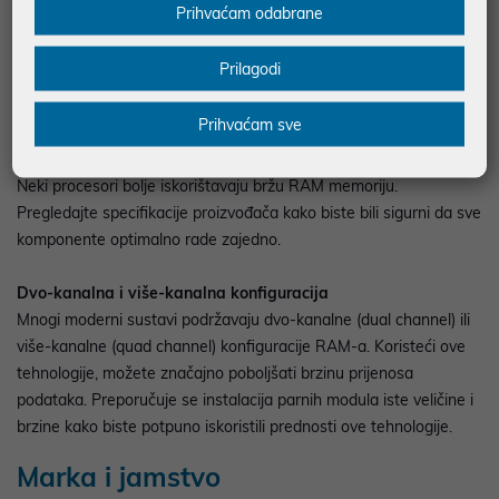
Prihvaćam odabrane
Provjerite specifikacije vaše matične ploče kako biste se uvjerili
da podržava odabrani tip i brzinu RAM-a. Matične ploče mogu
imati ograničenja u pogledu maksimalnog kapaciteta RAM-a po
Prilagodi
utoru i ukupno.
Prihvaćam sve
CPU kompatibilnost
Važno je provjeriti i kompatibilnost sa vašim procesorom (CPU).
Neki procesori bolje iskorištavaju bržu RAM memoriju.
Pregledajte specifikacije proizvođača kako biste bili sigurni da sve
komponente optimalno rade zajedno.
Dvo-kanalna i više-kanalna konfiguracija
Mnogi moderni sustavi podržavaju dvo-kanalne (dual channel) ili
više-kanalne (quad channel) konfiguracije RAM-a. Koristeći ove
tehnologije, možete značajno poboljšati brzinu prijenosa
podataka. Preporučuje se instalacija parnih modula iste veličine i
brzine kako biste potpuno iskoristili prednosti ove tehnologije.
Marka i jamstvo