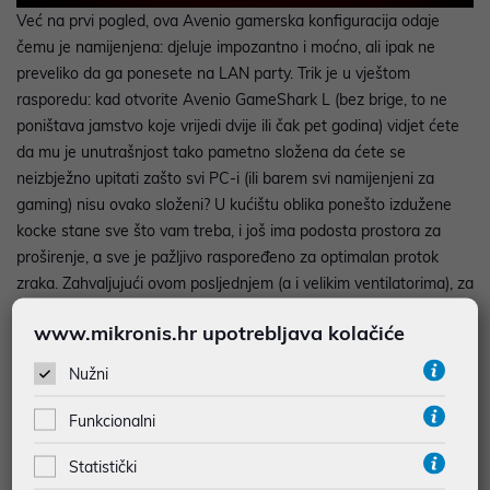
Već na prvi pogled, ova Avenio gamerska konfiguracija odaje
čemu je namijenjena: djeluje impozantno i moćno, ali ipak ne
preveliko da ga ponesete na LAN party. Trik je u vještom
rasporedu: kad otvorite Avenio GameShark L (bez brige, to ne
poništava jamstvo koje vrijedi dvije ili čak pet godina) vidjet ćete
da mu je unutrašnjost tako pametno složena da ćete se
neizbježno upitati zašto svi PC-i (ili barem svi namijenjeni za
gaming) nisu ovako složeni? U kućištu oblika ponešto izdužene
kocke stane sve što vam treba, i još ima podosta prostora za
proširenje, a sve je pažljivo raspoređeno za optimalan protok
zraka. Zahvaljujući ovom posljednjem (a i velikim ventilatorima), za
ovo Avenio gaming računalo ne vrijedi ono što očekujemo od
www.mikronis.hr upotrebljava kolačiće
sličnih konfiguracija: nema velike buke. Ovu „kocku“ možete
držati na stolu, ili na nekom drugom vidnom mjestu – gdje i
Nužni
spada, jer ćete ga rado htjeti pokazati.
Funkcionalni
No, spomenuli smo bogate mogućnosti proširenja – pa da vidimo
Statistički
što sve ima ovaj Avenio gaming desktop, prije nego što nabrojimo