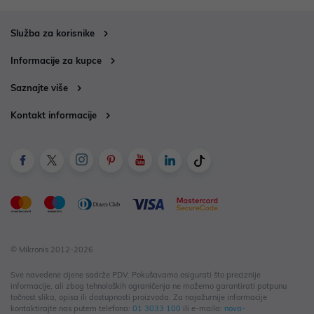
Služba za korisnike
Informacije za kupce
Saznajte više
Kontakt informacije
© Mikronis 2012-2026
Sve navedene cijene sadrže PDV. Pokušavamo osigurati što preciznije
informacije, ali zbog tehnoloških ograničenja ne možemo garantirati potpunu
točnost slika, opisa ili dostupnosti proizvoda. Za najažurnije informacije
kontaktirajte nas putem telefona:
01 3033 100
ili e-maila:
nova-