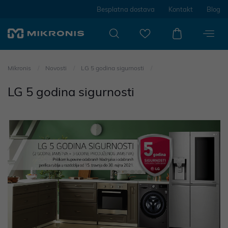
Besplatna dostava
Kontakt
Blog
Mikronis
Novosti
LG 5 godina sigurnosti
LG 5 godina sigurnosti