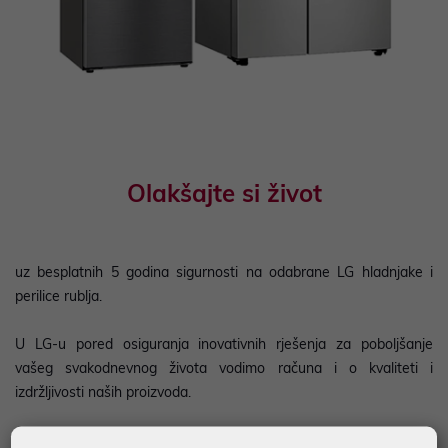
Olakšajte si život
uz besplatnih 5 godina sigurnosti na odabrane LG hladnjake i
perilice rublja.
U LG-u pored osiguranja inovativnih rješenja za poboljšanje
vašeg svakodnevnog života vodimo računa i o kvaliteti i
izdržljivosti naših proizvoda.
Znamo da su našim kupcima bitni i pouzdanost i bezbrižnost pa