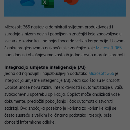
Microsoft 365 nastavlja dominirati svijetom produktivnosti i
suradnje s nizom novih i poboljšanih značajki koje zadovoljavaju
sve vrste korisnika - od pojedinaca do velikih korporacija. U ovom
članku pregledavamo najznačajnije značajke koje
Microsoft 365
nudi danas i objašnjavamo zašto ih jednostavno morate isprobati.
Integracija umjetne inteligencije (AI)
Jedna od najnovijih i najuzbudljivijih dodataka
Microsoft 365
je
integracija umjetne inteligencije (AI). Alati kao što su Microsoft
Copilot unose novu razinu interaktivnosti i automatizacije u vašu
svakodnevnu upotrebu aplikacija. Copilot može analizirati vaše
dokumente, predložiti poboljšanja i čak automatski stvarati
sadržaj. Ova značajka posebno je korisna za korisnike koji se
često susreću s velikim količinama podataka i trebaju brže
donositi informirane odluke.