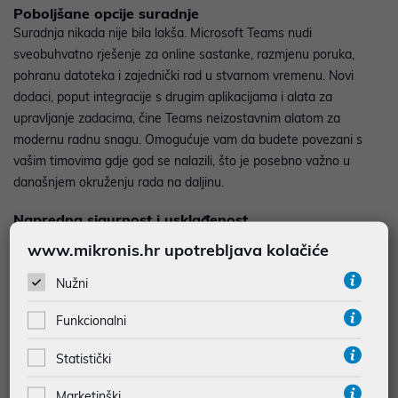
Poboljšane opcije suradnje
Suradnja nikada nije bila lakša. Microsoft Teams nudi
sveobuhvatno rješenje za online sastanke, razmjenu poruka,
pohranu datoteka i zajednički rad u stvarnom vremenu. Novi
dodaci, poput integracije s drugim aplikacijama i alata za
upravljanje zadacima, čine Teams neizostavnim alatom za
modernu radnu snagu. Omogućuje vam da budete povezani s
vašim timovima gdje god se nalazili, što je posebno važno u
današnjem okruženju rada na daljinu.
Napredna sigurnost i usklađenost
Sigurnost je prioritet za mnoge organizacije, a
Microsoft 365
www.mikronis.hr upotrebljava kolačiće
odgovara na taj izazov naprednim sigurnosnim značajkama.
Platforma nudi šifriranje podataka, zaštitu od prijetnji i alate za
Nužni
upravljanje identitetom. Također uključuje funkcije usklađenosti
Funkcionalni
koje pomažu organizacijama slijediti regulacije i pravne zahtjeve,
što je ključna komponenta u današnjem poslovanju.
Statistički
Automatizacija radnih zadataka
Marketinški