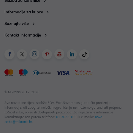
Služba za korisnike
Informacije za kupce
Saznajte više
Kontakt informacije
© Mikronis 2012-2026
Sve navedene cijene sadrže PDV. Pokušavamo osigurati što preciznije
informacije, ali zbog tehnoloških ograničenja ne možemo garantirati potpunu
točnost slika, opisa ili dostupnosti proizvoda. Za najažurnije informacije
kontaktirajte nas putem telefona:
01 3033 100
ili e-maila:
nova-
cesta@mikronis.hr
.