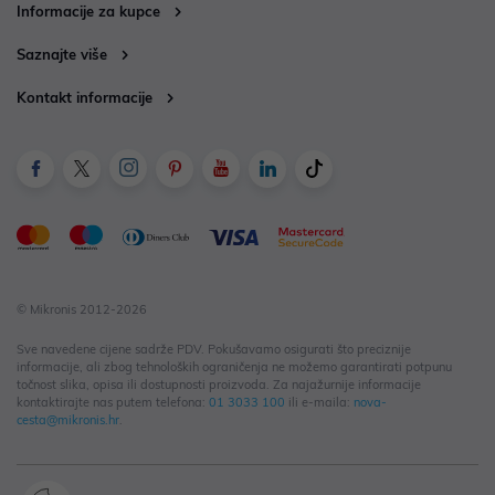
Informacije za kupce
Saznajte više
Kontakt informacije
© Mikronis 2012-2026
Sve navedene cijene sadrže PDV. Pokušavamo osigurati što preciznije
informacije, ali zbog tehnoloških ograničenja ne možemo garantirati potpunu
točnost slika, opisa ili dostupnosti proizvoda. Za najažurnije informacije
kontaktirajte nas putem telefona:
01 3033 100
ili e-maila:
nova-
cesta@mikronis.hr
.