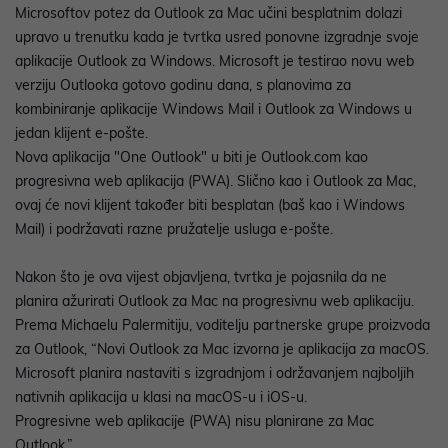
Microsoftov potez da Outlook za Mac učini besplatnim dolazi
upravo u trenutku kada je tvrtka usred ponovne izgradnje svoje
aplikacije Outlook za Windows. Microsoft je testirao novu web
verziju Outlooka gotovo godinu dana, s planovima za
kombiniranje aplikacije Windows Mail i Outlook za Windows u
jedan klijent e-pošte.
Nova aplikacija "One Outlook" u biti je Outlook.com kao
progresivna web aplikacija (PWA). Slično kao i Outlook za Mac,
ovaj će novi klijent također biti besplatan (baš kao i Windows
Mail) i podržavati razne pružatelje usluga e-pošte.
Nakon što je ova vijest objavljena, tvrtka je pojasnila da ne
planira ažurirati Outlook za Mac na progresivnu web aplikaciju.
Prema Michaelu Palermitiju, voditelju partnerske grupe proizvoda
za Outlook, “Novi Outlook za Mac izvorna je aplikacija za macOS.
Microsoft planira nastaviti s izgradnjom i održavanjem najboljih
nativnih aplikacija u klasi na macOS-u i iOS-u.
Progresivne web aplikacije (PWA) nisu planirane za Mac
Outlook.”