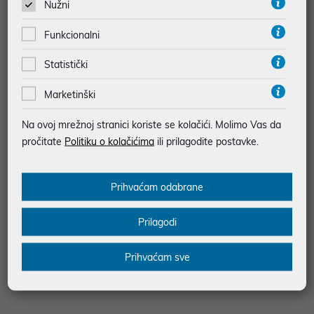
Nužni
Microsoft će također uskoro dodati opciju zavirivanja u traku
izbornika za brzi pregled unosa kalendara unutar glavne
Funkcionalni
aplikacije Outlook za Mac. Proizvođač softvera također planira
podržati Appleov Focus doživljaj s novim Outlook profilima koji
Statistički
uskoro dolaze.
Marketinški
Na ovoj mrežnoj stranici koriste se kolačići. Molimo Vas da
pročitate
Politiku o kolačićima
ili prilagodite postavke.
Prihvaćam odabrane
Prilagodi
Prihvaćam sve