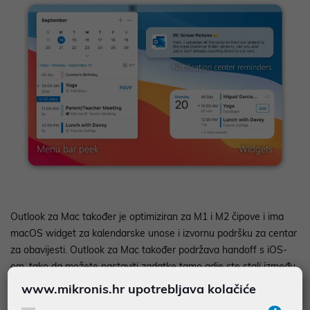
Outlook za Mac također je optimiziran za M1 i M2 čipove i ima
macOS widget za kalendarske unose i izvornu podršku za centar
za obavijesti. Outlook za Mac također podržava handoff s iOS-
om, tako da možete nastaviti zadatke tamo gdje ste stali između
iOS i Mac uređaja.
www.mikronis.hr upotrebljava kolačiće