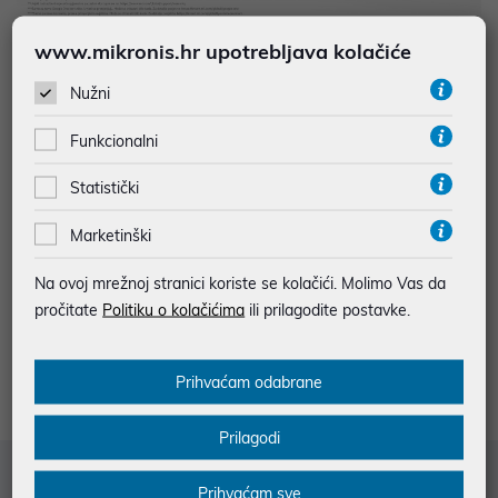
www.mikronis.hr upotrebljava kolačiće
Kupi novi Xiaomi 13T ili 13T Pro mobitel u promotivnom razdoblju
Nužni
i ostvari pravo na vrijedan poklon - pametnu fritezu na vrući zrak
Funkcionalni
Xiaomi Mi Smart Air Fryer 3.5L
.
Statistički
Promotivno razdoblje traje od 27.9. do 31.10. ili do isteka
ograničenih zaliha.
Marketinški
Poklon ostvarujete upisom potrebnih podataka
Na ovoj mrežnoj stranici koriste se kolačići. Molimo Vas da
na
xiaomipromocija.hr
pročitate
Politiku o kolačićima
ili prilagodite postavke.
Prihvaćam odabrane
Prilagodi
Služba za korisnike
Prihvaćam sve