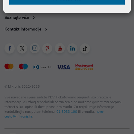
Informacije za kupce
Saznajte više
Kontakt informacije
© Mikronis 2012-2026
Sve navedene cijene sadrže PDV. Pokušavamo osigurati što preciznije
informacije, ali zbog tehnoloških ograničenja ne možemo garantirati potpunu
točnost slika, opisa ili dostupnosti proizvoda. Za najažurnije informacije
kontaktirajte nas putem telefona:
01 3033 100
ili e-maila:
nova-
cesta@mikronis.hr
.