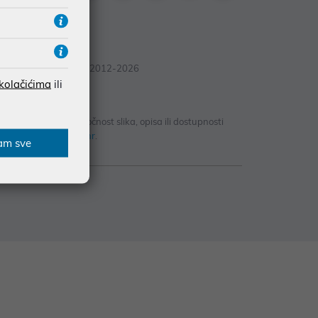
© Mikronis 2012-2026
 kolačićima
ili
antirati potpunu točnost slika, opisa ili dostupnosti
ova-cesta@mikronis.hr
.
am sve