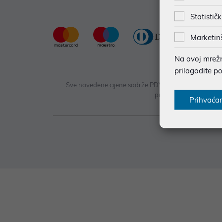
Statističk
Marketin
Na ovoj mrežno
prilagodite p
Sve navedene cijene sadrže PDV. Pokušavamo osigurati
proizvoda. Za najažurn
Prihvaća