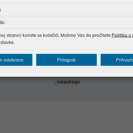
i
ški
j stranici koriste se kolačići. Molimo Vas da pročitate
Politiku o
ostavke.
 što preciznije informacije, ali zbog tehnoloških ograničenja ne možemo gar
ije informacije kontaktirajte nas putem telefona:
01 3033 100
ili e-maila:
n
m odabrane
Prilagodi
Prihvać