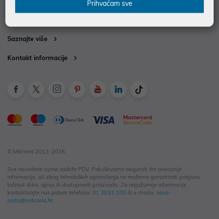
Služba za korisnike
Prihvaćam sve
Informacije za kupce
Saznajte više
Kontakt informacije
© Mikronis 2012-2026
Sve navedene cijene sadrže PDV. Pokušavamo osigurati što preciznije
informacije, ali zbog tehnoloških ograničenja ne možemo garantirati potpunu
točnost slika, opisa ili dostupnosti proizvoda. Za najažurnije informacije
kontaktirajte nas putem telefona:
01 3033 100
ili e-maila:
nova-
cesta@mikronis.hr
.