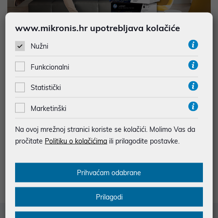
www.mikronis.hr upotrebljava kolačiće
Kupi originalni HP-ov tonerski ispisni uložak i uštedi!
Nužni
Iskoristi jedinstvenu cashback pogodnost: Od svake kupnje HP ti
Funkcionalni
vraća dio gotovine na tekući račun!
Kupnjom HP-ovih originalnih tonera i tinti ostvaruješ uštedu brzo
Statistički
i jednostavno!
Marketinški
Na ovoj mrežnoj stranici koriste se kolačići. Molimo Vas da
pročitate
Politiku o kolačićima
ili prilagodite postavke.
Prihvaćam odabrane
Prilagodi