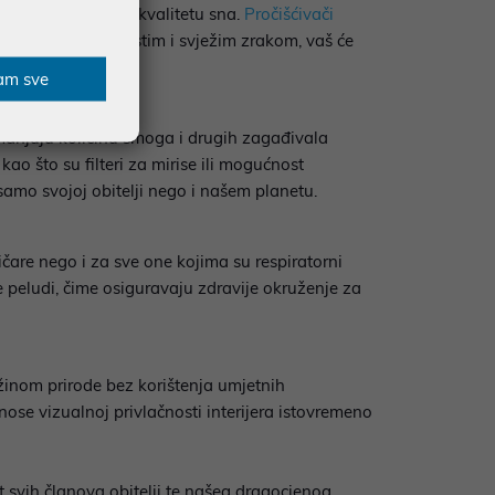
biljno utjecati na kvalitetu sna.
Pročišćivači
 tijekom noći. S čistim i svježim zrakom, vaš će
am sve
smanjuju količinu smoga i drugih zagađivala
 što su filteri za mirise ili mogućnost
e samo svojoj obitelji nego i našem planetu.
ičare nego i za sve one kojima su respiratorni
te peludi, čime osiguravaju zdravije okruženje za
ežinom prirode bez korištenja umjetnih
ose vizualnoj privlačnosti interijera istovremeno
t svih članova obitelji te našeg dragocjenog