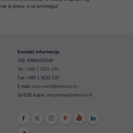
zrak je pravo, a ne privilegija!
Kontakt informacije
OIB: 59964152545
Tel.:
+385 1 3033 100
Fax: +385 1 3033 115
E-mail:
nova-cesta@mikronis.hr
Za B2B kupce:
veleprodaja@mikronis.hr