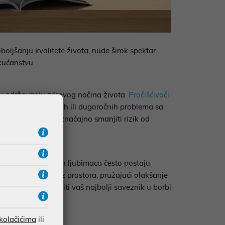
oljšanju kvalitete života, nude širok spektar
kućanstvu.
u u održavanju zdravog načina života.
Pročišćivači
vesti do kratkoročnih ili dugoročnih problema sa
ivač zraka, možete značajno smanjiti rizik od
šina i dlake kućnih ljubimaca često postaju
dljivije alergene iz prostora, pružajući olakšanje
šćivač zraka može biti vaš najbolji saveznik u borbi
 kolačićima
ili