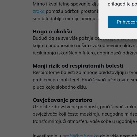
prilagodite p
Mirno i kvalitetno spavanje ključno je za regener
zraka
pomažu održati prostor bez mikročestica koje
san biti dublji i mirniji, omogućujući vam novi da
Prihvaća
Briga o okolišu
Budući da se sve više pažnje posvećuje brizi o o
kojima pridonosimo našim svakodnevnim aktivnost
recikliranja iskorištenih filtera, doprinoseći održ
Manji rizik od respiratornih bolesti
Respiratorne bolesti za mnoge predstavljaju izvor
problemi poznati teret. Pročišćivači učinkovito sm
pluća koja slobodno dišu.
Osvježavanje prostora
Uz očite zdravstvene prednosti, pročišćivač zraka
osvježivača koji često maskiraju neugodne mirise 
transformirajući atmosferu vaše sobe u ugodnije 
Investiranje u
pročišćivač zraka
daje više nego oči