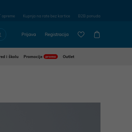
T opreme
Kupnja na rate bez kartice
B2B ponuda
Prijava
Registracija
red i školu
Promocije
Outlet
promo