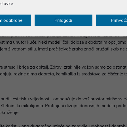
ostavke.
aciju tijela i uma. Istraživanja pokazuju da zagađeni zrak može oz
 mogu ometati vaš san izazivajući kašljanje ili iritaciju sluznice
n započeti odmorni i osvježeni.
m odabrane
Prilagodi
Prihvać
kolišu, pročišćivači zraka postaju ekološki odgovoran izbor. Oni 
ima unutar kuće. Neki modeli čak dolaze s dodatnim opcijama kao
ivijem životnom stilu. Imati pročišćivač zraka znači pružati skrb n
e stresa i brige za obitelj. Zdravi zrak nije važan samo za astmat
anjuju razine dima cigareta, kemikalija iz sredstava za čišćenje 
 nudi i estetsku vrijednost - omogućuje da vaš prostor miriše svj
štetnim kemikalijama. Profinjeni dizajni današnjih modela pridon
okruženje.
te koristi - ona dugoročno utječe na zdravlje, udobnost i dobrobi