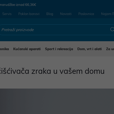
 narudžbe iznad
66,36€
Servis
Poklon bonovi
Blog
Novosti
Poslovnice
Najam I
ronika
Kućanski aparati
Sport i rekreacija
Dom, vrt i alati
Za u
očišćivača zraka u vašem domu
očišćivača zraka u vašem domu