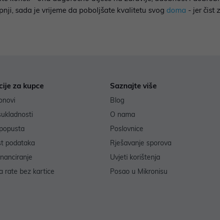
pnji, sada je vrijeme da poboljšate kvalitetu svog
doma
- jer čist 
cije za kupce
Saznajte više
onovi
Blog
sukladnosti
O nama
popusta
Poslovnice
st podataka
Rješavanje sporova
inanciranje
Uvjeti korištenja
 rate bez kartice
Posao u Mikronisu