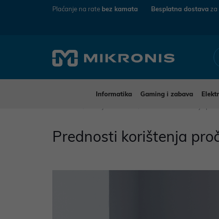
Plaćanje na rate
bez kamata
Besplatna dostava
za
Informatika
Gaming i zabava
Elekt
Mikronis
Savjeti i vodiči
Prednosti korištenja pr
Prednosti korištenja pr