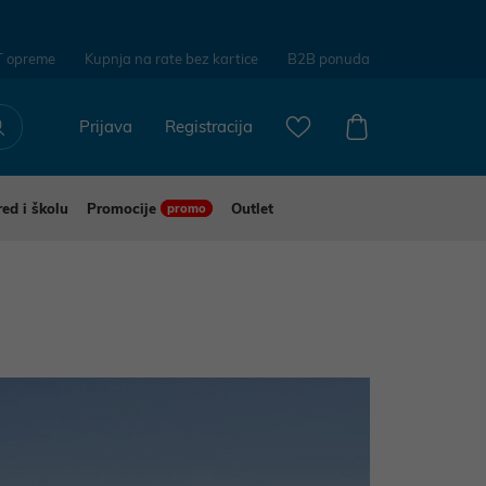
T opreme
Kupnja na rate bez kartice
B2B ponuda
Prijava
Registracija
red i školu
Promocije
Outlet
promo