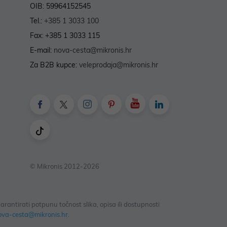
OIB: 59964152545
Tel.:
+385 1 3033 100
Fax: +385 1 3033 115
E-mail:
nova-cesta@mikronis.hr
Za B2B kupce:
veleprodaja@mikronis.hr
© Mikronis 2012-2026
antirati potpunu točnost slika, opisa ili dostupnosti
ova-cesta@mikronis.hr
.