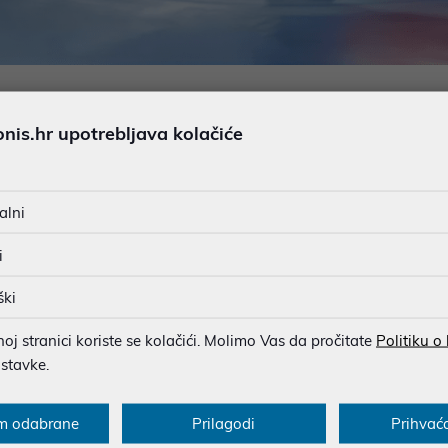
luciju u vaše iskustvo gledanja filmova, serija i sportskih prijenosa
ormansama i elegantnim dizajnom. Kroz ovaj pregled, istražit će
is.hr upotrebljava kolačiće
alni
nijom tehnologijom u industriji. Jedna od glavnih inovacija koju
donosi svjetlinu, zasićenost boja i kontrast na sasvim novu razin
i
ški
je dolazi uz ONKYO subwoofer integriran u dizajn televizora. Ova
j stranici koriste se kolačići. Molimo Vas da pročitate
Politiku o
nog kina. Impresivno zvučno okruženje savršeno upotpunjuje v
ostavke.
vajuća brzina ekrana od 144Hz. Ovaj frekvencijski raspon savrše
m odabrane
Prilagodi
Prihvać
o ikad prije. Sa 144Hz
TV
-om, moći ćete se oprostiti s problemima p