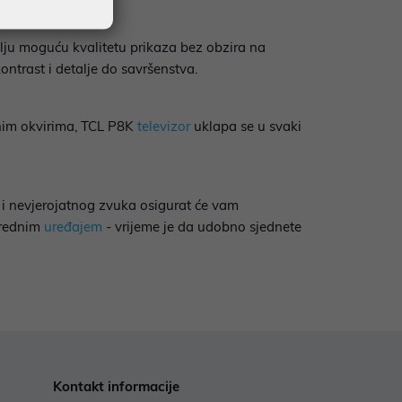
olju moguću kvalitetu prikaza bez obzira na
ontrast i detalje do savršenstva.
tnim okvirima, TCL P8K
televizor
uklapa se u svaki
 i nevjerojatnog zvuka osigurat će vam
nrednim
uređajem
- vrijeme je da udobno sjednete
Kontakt informacije