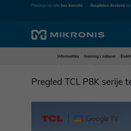
Plaćanje na rate
bez kamata
Besplatna dostava
za
Informatika
Gaming i zabava
Elekt
Mikronis
Savjeti i vodiči
Pregled TCL P8K serije t
Pregled TCL P8K serije t