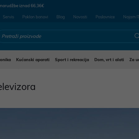
 narudžbe iznad
66,36€
Servis
Poklon bonovi
Blog
Novosti
Poslovnice
Najam I
ronika
Kućanski aparati
Sport i rekreacija
Dom, vrt i alati
Za u
elevizora
elevizora