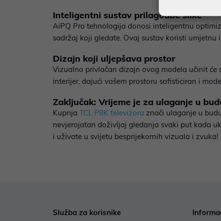
Inteligentni sustav prilagodbe slike
AiPQ Pro tehnologija donosi inteligentnu optimiz
sadržaj koji gledate. Ovaj sustav koristi umjetnu 
Dizajn koji uljepšava prostor
Vizualno privlačan dizajn ovog modela učinit će
interijer, dajući vašem prostoru sofisticiran i mod
Zaključak: Vrijeme je za ulaganje u bu
Kupnja
TCL P8K televizora
znači ulaganje u buduć
nevjerojatan doživljaj gledanja svaki put kada uk
i uživate u svijetu besprijekornih vizuala i zvuka!
Služba za korisnike
Informa