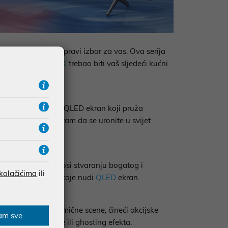
,
TCL P8K serija
je pravi izbor za vas. Ova serija
mo zašto bi
TCL P8K
trebao biti vaš sljedeći kućni
 nudi ovaj model je QLED ekran koji pruža
u, omogućavajući vam da se uronite u svijet
j subwoofer doprinosi stvaranju bogatog i
 kolačićima
ili
izualne elemente koje nudi
QLED
ekran.
no podržava dinamične scene, čineći akcijske
am sve
oput trzanja slike ili ghosting efekta.