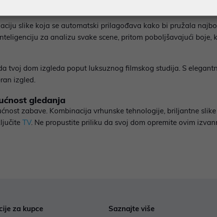
aciju slike koja se automatski prilagođava kako bi pružala najb
inteligenciju za analizu svake scene, pritom poboljšavajući boje, k
 da tvoj dom izgleda poput luksuznog filmskog studija. S elegan
eran izgled.
dućnost gledanja
nost zabave. Kombinacija vrhunske tehnologije, briljantne slike
ljučite
TV
. Ne propustite priliku da svoj dom opremite ovim izva
cije za kupce
Saznajte više