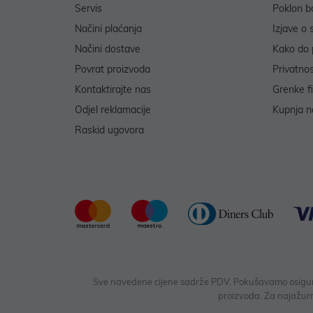
Servis
Poklon b
Načini plaćanja
Izjave o 
Načini dostave
Kako do 
Povrat proizvoda
Privatno
Kontaktirajte nas
Grenke f
Odjel reklamacije
Kupnja na
Raskid ugovora
Sve navedene cijene sadrže PDV. Pokušavamo osigurati
proizvoda. Za najažurn