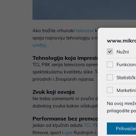
Ako tražite vrhunski
televizor
koji će unijeti revo
spaja najnoviju tehnologiju s nevjerojatnim perf
www.mikron
uređaj
.
Nužni
Tehnologija koja impresionira
Funkcion
TCL P8K serija televizora opremljena je najmoder
spektakularnu kvalitetu slike. Taj poseban ekran 
Statističk
prirodnih i živopisnih nijansa.
Marketin
Zvuk koji osvaja
Ne treba zanemariti ni zvučni doživljaj koji ovd
Na ovoj mrežno
dubokog zvuka kakav očekujete od vrhunskog kuć
prilagodite p
Performanse bez premca
Jedan od ključnih aduta
TCL P8K serije
je osvježa
Prihvaća
filmove, sport i
igre
fluidnijim i uzbudljivijim neg