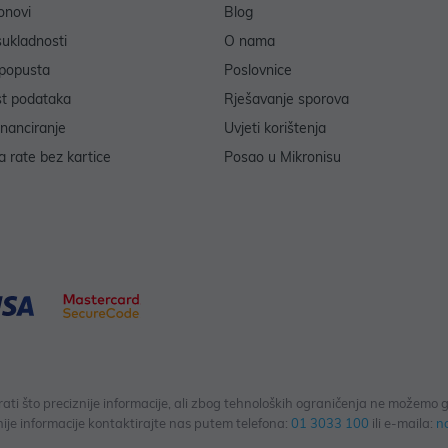
onovi
Blog
sukladnosti
O nama
popusta
Poslovnice
st podataka
Rješavanje sporova
inanciranje
Uvjeti korištenja
 rate bez kartice
Posao u Mikronisu
 što preciznije informacije, ali zbog tehnoloških ograničenja ne možemo gar
ije informacije kontaktirajte nas putem telefona:
01 3033 100
ili e-maila:
n