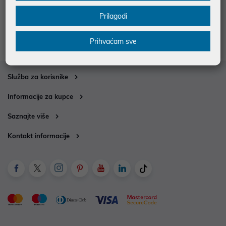
Kupovinu putem web shopa možete obaviti svaki dan od 0-
Prilagodi
24h, u slučaju neradnog dana narudžba će biti obrađena idući
radni dan.
Prihvaćam sve
Služba za korisnike
Informacije za kupce
Saznajte više
Kontakt informacije