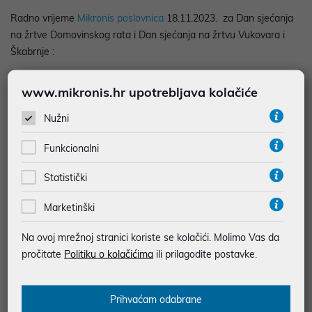
Radno vrijeme
Mikronis poslovnica
18.11.2023. za Dan sjećanja
na žrtve Domovinskog rata i Dan sjećanja na žrtvu Vukovara i
Škabrnje :
www.mikronis.hr upotrebljava kolačiće
HP Store - Arena Centar: Ne radi
Nužni
Lenovo Store - Arena Centar: Ne radi
Funkcionalni
Mikronis - Nova Cesta: Ne radi
Statistički
Mikronis - Jurišićeva: Ne radi
Marketinški
Mikronis - Velesajam: Ne radi
Na ovoj mrežnoj stranici koriste se kolačići. Molimo Vas da
pročitate
Politiku o kolačićima
ili prilagodite postavke.
Mikronis - Zadar: Ne radi
Prihvaćam odabrane