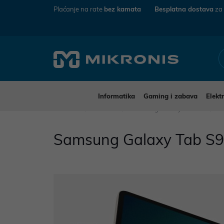
Plaćanje na rate
bez kamata
Besplatna dostava
za
Informatika
Gaming i zabava
Elekt
Mikronis
Novosti
Samsung Galaxy Tab S9
Samsung Galaxy Tab S9