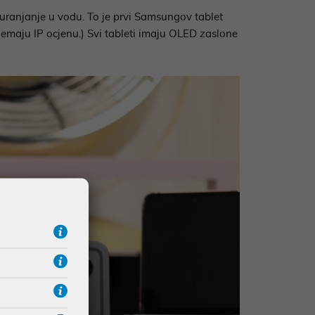
 uranjanje u vodu. To je prvi Samsungov tablet
nemaju IP ocjenu.) Svi tableti imaju OLED zaslone