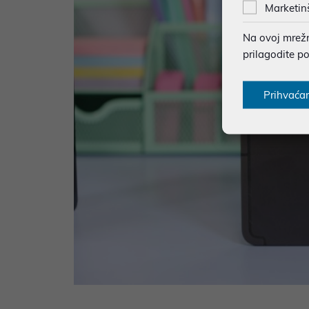
Marketin
Na ovoj mrežno
prilagodite p
Prihvaća