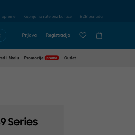
T opreme
Kupnja na rate bez kartice
B2B ponuda
Prijava
Registracija
red i školu
Promocije
Outlet
promo