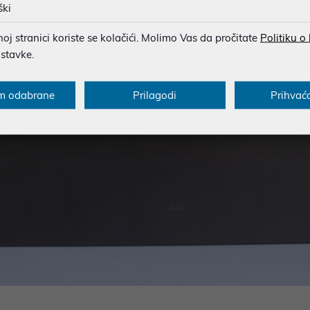
ški
j stranici koriste se kolačići. Molimo Vas da pročitate
Politiku o
ostavke.
m odabrane
Prilagodi
Prihvać