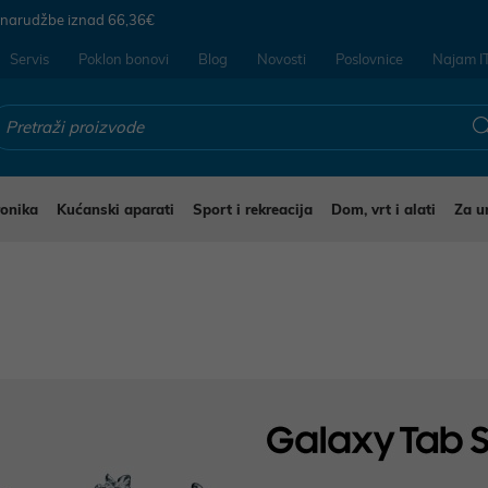
 narudžbe iznad
66,36€
Servis
Poklon bonovi
Blog
Novosti
Poslovnice
Najam I
ronika
Kućanski aparati
Sport i rekreacija
Dom, vrt i alati
Za u