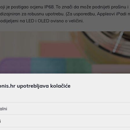
oji je postigao ocjenu IP68. To znači da može podnijeti prašinu i
o dizajniran za robusnu upotrebu. (Za usporedbu, Appleovi iPadi 
odijeljeni na LED i OLED ovisno o veličini.
is.hr upotrebljava kolačiće
alni
i