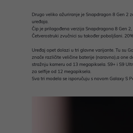
Drugo veliko ažuriranje je Snapdragon 8 Gen 2 za 
uređaja.
Čip je prilagođena verzija Snapdragona 8 Gen 2, 
Četverostruki zvučnici su također poboljšani. 20
Uređaj opet dolazi u tri glavne varijante. Tu su G
znače različite veličine baterije (naravno),a on
stražnju kameru od 13 megapiksela. S9+ i S9 Ult
za selfije od 12 megapiksela.
Sva tri modela se isporučuju s novom Galaxy S P