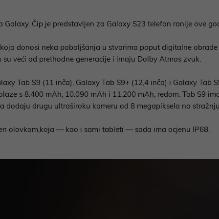
Galaxy. Čip je predstavljen za Galaxy S23 telefon ranije ove godi
koja donosi neka poboljšanja u stvarima poput digitalne obrade s
% su veći od prethodne generacije i imaju Dolby Atmos zvuk.
alaxy Tab S9 (11 inča), Galaxy Tab S9+ (12,4 inča) i Galaxy Tab S9 
e dolaze s 8.400 mAh, 10.090 mAh i 11.200 mAh, redom. Tab S9 im
ra dodaju drugu ultraširoku kameru od 8 megapiksela na stražnj
en olovkom,koja — kao i sami tableti — sada ima ocjenu IP68.