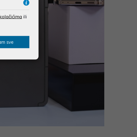
 kolačićima
ili
am sve