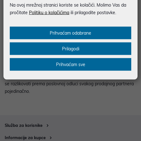
aplikaciji Samsung Members najkasnije do 30.6.2026. Promocija
Na ovoj mrežnoj stranici koriste se kolačići. Molimo Vas da
je dostupna kod Samsung prodajnih partnera navedenih u
pročitate
Politiku o kolačićima
ili prilagodite postavke.
pravilima promocije.
Uvjete i detalje promocije možete pronaći
ovdje
.
Prihvaćam odabrane
*Ponuda vrijedi za sljedeće uređaje: Galaxy S26 Ultra, S26+, S26,
Prilagodi
Z Fold7 i Z Flip7.
**Preporučena maloprodajna cijena. Stvarna vrijednost poklona
Prihvaćam sve
može se razlikovati ovisno o odabranom prodajnom partneru koji
samostalno određuje iznose. Maloprodajne cijene uređaja mogu
se razlikovati prema poslovnoj odluci svakog prodajnog partnera
pojedinačno.
Služba za korisnike
Informacije za kupce