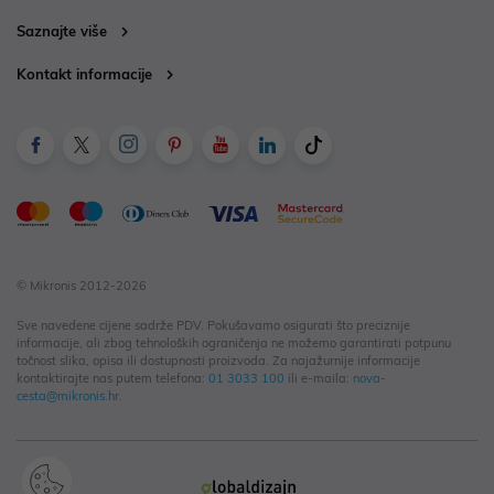
Saznajte više
Kontakt informacije
© Mikronis 2012-2026
Sve navedene cijene sadrže PDV. Pokušavamo osigurati što preciznije
informacije, ali zbog tehnoloških ograničenja ne možemo garantirati potpunu
točnost slika, opisa ili dostupnosti proizvoda. Za najažurnije informacije
kontaktirajte nas putem telefona:
01 3033 100
ili e-maila:
nova-
cesta@mikronis.hr
.