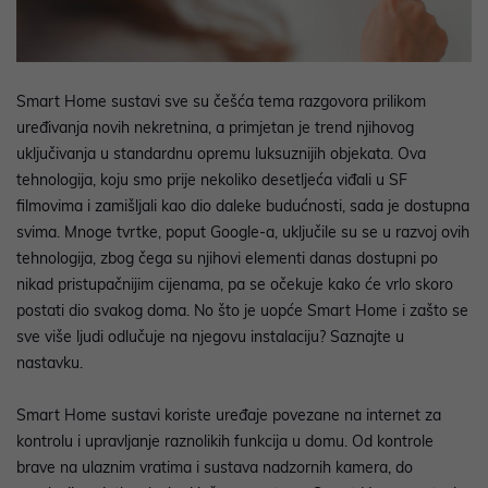
Smart Home sustavi sve su češća tema razgovora prilikom
uređivanja novih nekretnina, a primjetan je trend njihovog
uključivanja u standardnu opremu luksuznijih objekata. Ova
tehnologija, koju smo prije nekoliko desetljeća viđali u SF
filmovima i zamišljali kao dio daleke budućnosti, sada je dostupna
svima. Mnoge tvrtke, poput Google-a, uključile su se u razvoj ovih
tehnologija, zbog čega su njihovi elementi danas dostupni po
nikad pristupačnijim cijenama, pa se očekuje kako će vrlo skoro
postati dio svakog doma. No što je uopće Smart Home i zašto se
sve više ljudi odlučuje na njegovu instalaciju? Saznajte u
nastavku.
Smart Home sustavi koriste uređaje povezane na internet za
kontrolu i upravljanje raznolikih funkcija u domu. Od kontrole
brave na ulaznim vratima i sustava nadzornih kamera, do