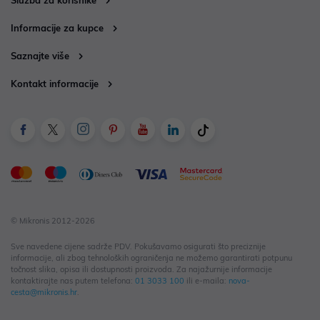
Informacije za kupce
Saznajte više
Kontakt informacije
© Mikronis 2012-2026
Sve navedene cijene sadrže PDV. Pokušavamo osigurati što preciznije
informacije, ali zbog tehnoloških ograničenja ne možemo garantirati potpunu
točnost slika, opisa ili dostupnosti proizvoda. Za najažurnije informacije
kontaktirajte nas putem telefona:
01 3033 100
ili e-maila:
nova-
cesta@mikronis.hr
.