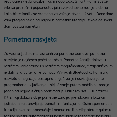
regulacije svjetla, glazbe i još mnogo toga, Smart Home sustavi
vrlo su praktični i pojednostavljuju svakodnevne radnje u domu,
kako biste imali više vremena za važnije stvari u životu. Donosimo
vam pregled nekih od najboljih pametnih uređaja uz koje će svaki
dom postati pametan.
Pametna rasvjeta
Za većinu ljudi zainteresiranih za pametne domove, pametna
rasvjeta je najčešća početna točka. Pametne žarulje dolaze u
različitim varijantama i s različitim mogućnostima, a zajedničko im
je daljinsko upravljanje pomoću WiFi-a ili Bluetootha. Pametna
rasvjeta omogućuje postupno prigušivanje i osvjetljavanje te
programirano uključivanje i isključivanje putem mobilnih uređaja.
Jedan od najpraktičnijih proizvoda je
Phillipsov set HUE Starter
Kit 2, koji dolazi s dvije pametne žarulje, prekidačem i baznom
jedinicom za upravljanje pametnim funkcijama. Osim spomenutih
funkcija, ovaj set omogućuje i manualnu ili inteligentnu regulaciju
topline svjetla, automatizaciju postavljanjem rasporeda paljenja i