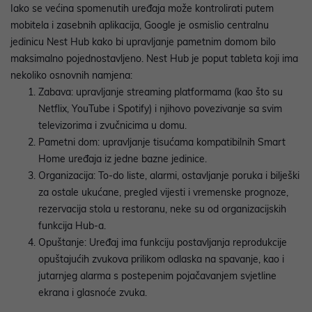
Iako se većina spomenutih uređaja može kontrolirati putem
mobitela i zasebnih aplikacija, Google je osmislio
centralnu
jedinicu Nest Hub kako bi upravljanje pametnim domom bilo
maksimalno pojednostavljeno. Nest Hub je poput tableta koji ima
nekoliko osnovnih namjena:
Zabava
: upravljanje streaming platformama (kao što su
Netflix, YouTube i Spotify) i njihovo povezivanje sa svim
televizorima i zvučnicima u domu.
Pametni dom
: upravljanje tisućama kompatibilnih Smart
Home uređaja iz jedne bazne jedinice.
Organizacija
: To-do liste, alarmi, ostavljanje poruka i bilješki
za ostale ukućane, pregled vijesti i vremenske prognoze,
rezervacija stola u restoranu, neke su od organizacijskih
funkcija Hub-a.
Opuštanje
: Uređaj ima funkciju postavljanja reprodukcije
opuštajućih zvukova prilikom odlaska na spavanje, kao i
jutarnjeg alarma s postepenim pojačavanjem svjetline
ekrana i glasnoće zvuka.