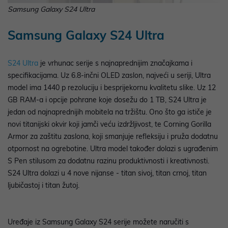
Samsung Galaxy S24 Ultra
Samsung Galaxy S24 Ultra
S24 Ultra
je vrhunac serije s najnaprednijim značajkama i
specifikacijama. Uz 6.8-inčni OLED zaslon, najveći u seriji, Ultra
model ima 1440 p rezoluciju i besprijekornu kvalitetu slike. Uz 12
GB RAM-a i opcije pohrane koje dosežu do 1 TB, S24 Ultra je
jedan od najnaprednijih mobitela na tržištu. Ono što ga ističe je
novi titanijski okvir koji jamči veću izdržljivost, te Corning Gorilla
Armor za zaštitu zaslona, koji smanjuje refleksiju i pruža dodatnu
otpornost na ogrebotine. Ultra model također dolazi s ugrađenim
S Pen stilusom za dodatnu razinu produktivnosti i kreativnosti.
S24 Ultra dolazi u 4 nove nijanse - titan sivoj, titan crnoj, titan
ljubičastoj i titan žutoj.
Uređaje iz Samsung Galaxy S24 serije možete naručiti s