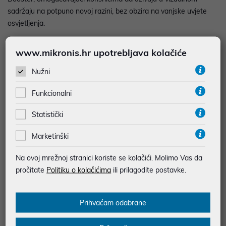
sadržaju na potpuno novoj razini, bez obzira na vanjske uvjete
osvjetljenja.
www.mikronis.hr upotrebljava kolačiće
Nužni
Funkcionalni
Statistički
Marketinški
Na ovoj mrežnoj stranici koriste se kolačići. Molimo Vas da
Samsung Galaxy S24 i S24+
pročitate
Politiku o kolačićima
ili prilagodite postavke.
Pregled modela serije Galaxy S24
Prihvaćam odabrane
Serija uključuje tri modela uređaja, a u nastavku donosimo kratki
pregled njihovih osnovnih karakteristika: