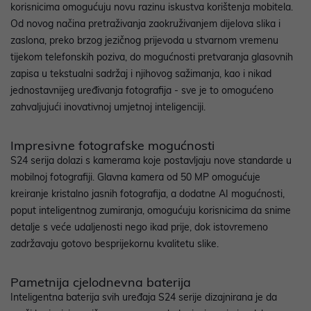
korisnicima omogućuju novu razinu iskustva korištenja mobitela.
Od novog načina pretraživanja zaokruživanjem dijelova slika i
zaslona, preko brzog jezičnog prijevoda u stvarnom vremenu
tijekom telefonskih poziva, do mogućnosti pretvaranja glasovnih
zapisa u tekstualni sadržaj i njihovog sažimanja, kao i nikad
jednostavnijeg uređivanja fotografija - sve je to omogućeno
zahvaljujući inovativnoj umjetnoj inteligenciji.
Impresivne fotografske mogućnosti
S24 serija dolazi s kamerama koje postavljaju nove standarde u
mobilnoj fotografiji. Glavna kamera od 50 MP omogućuje
kreiranje kristalno jasnih fotografija, a dodatne AI mogućnosti,
poput inteligentnog zumiranja, omogućuju korisnicima da snime
detalje s veće udaljenosti nego ikad prije, dok istovremeno
zadržavaju gotovo besprijekornu kvalitetu slike.
Pametnija cjelodnevna baterija
Inteligentna baterija svih uređaja S24 serije dizajnirana je da