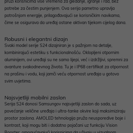
pruži korisnicima više vremena za gledanje, igranje i rad, bez
potrebe za čestim punjenjem. Ova serija pametno upravlja
potrošnjom energije, prilagođavajući se korisničkim navikama,
čime se osigurava da uređaj ostane aktivan tijekom cijelog dana.
Robusni i elegantni dizajn
Svaki model serije S24 dizajniran je s pažnjom na detalje,
kombinirajući estetiku s funkcionalnošću. Oklopljeni otpornim
aluminijem, ovi uređaji su ne samo lijepi, već i izdržljivi, spremni za
avanture svakodnevnog života. Tu je i IP68 certifikat za otpornost
na prašinu i vodu, koji jamči veću otpornost uređaja u gotovo
svim uvjetima.
Najsvjetliji mobilni zaslon
Serija S24 donosi Samsungov najsvjetliji zaslon do sada, uz
povećanje veličine uređaja i ultra-tanke okvire koji maksimiziraju
prostor zaslona. AMOLED tehnologija pruža neusporedive boje i
kontrast, koji mogu biti i dodatno pojačani uz funkciju Vision
Booster, omogućavajući korisnicima da uživaju u vizualnom