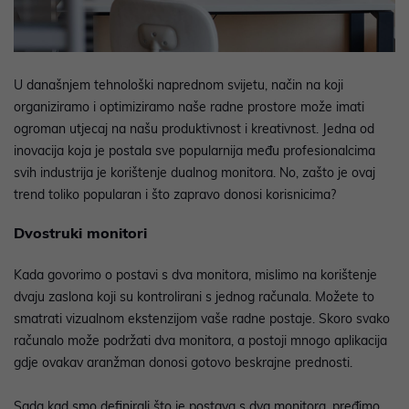
U današnjem tehnološki naprednom svijetu, način na koji
organiziramo i optimiziramo naše radne prostore može imati
ogroman utjecaj na našu produktivnost i kreativnost. Jedna od
inovacija koja je postala sve popularnija među profesionalcima
svih industrija je korištenje dualnog monitora. No, zašto je ovaj
trend toliko popularan i što zapravo donosi korisnicima?
Dvostruki monitori
Kada govorimo o postavi s dva monitora, mislimo na korištenje
dvaju zaslona koji su kontrolirani s jednog računala. Možete to
smatrati vizualnom ekstenzijom vaše radne postaje. Skoro svako
računalo može podržati dva monitora, a postoji mnogo aplikacija
gdje ovakav aranžman donosi gotovo beskrajne prednosti.
Sada kad smo definirali što je postava s dva monitora, pređimo