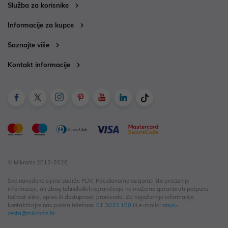
Služba za korisnike
Informacije za kupce
Saznajte više
Kontakt informacije
© Mikronis 2012-2026
Sve navedene cijene sadrže PDV. Pokušavamo osigurati što preciznije
informacije, ali zbog tehnoloških ograničenja ne možemo garantirati potpunu
točnost slika, opisa ili dostupnosti proizvoda. Za najažurnije informacije
kontaktirajte nas putem telefona:
01 3033 100
ili e-maila:
nova-
cesta@mikronis.hr
.