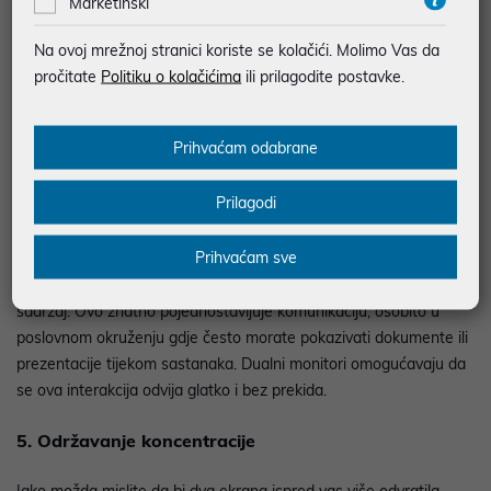
Marketinški
Ova prednost snažno se nadovezuje na prethodnu.
Na ovoj mrežnoj stranici koriste se kolačići. Molimo Vas da
Uspoređivanje podataka između dvije aplikacije postaje dječja
pročitate
Politiku o kolačićima
ili prilagodite postavke.
igra kada koristite dva monitora. Imajući dvije datoteke jednu
pored druge, analiza i usporedba postaju mnogo lakše i
intuitivnije.
Prihvaćam odabrane
4. Suradnja
Prilagodi
Koristeći aplikacije za dijeljenje videa poput Skypea ili Zooma,
Prihvaćam sve
možete imati video osobe s kojom razgovarate na jednom
zaslonu, dok na drugom zaslonu referencirate datoteke ili dijelite
sadržaj. Ovo znatno pojednostavljuje komunikaciju, osobito u
poslovnom okruženju gdje često morate pokazivati dokumente ili
prezentacije tijekom sastanaka. Dualni monitori omogućavaju da
se ova interakcija odvija glatko i bez prekida.
5. Održavanje koncentracije
Iako možda mislite da bi dva ekrana ispred vas više odvratila