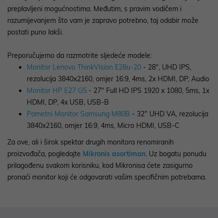
preplavljeni mogućnostima. Međutim, s pravim vodičem i
razumijevanjem što vam je zapravo potrebno, taj odabir može
postati puno lakši.
Preporučujemo da razmotrite sljedeće modele:
Monitor Lenovo ThinkVision E28u-20
- 28", UHD IPS,
rezolucija 3840x2160, omjer 16:9, 4ms, 2x HDMI, DP, Audio
Monitor HP E27 G5
- 27" Full HD IPS 1920 x 1080, 5ms, 1x
HDMI, DP, 4x USB, USB-B
Pametni Monitor Samsung M80B
- 32" UHD VA, rezolucija
3840x2160, omjer 16:9, 4ms, Micro HDMI, USB-C
Za ove, ali i širok spektar drugih monitora renomiranih
proizvođača, pogledajte
Mikronis asortiman
. Uz bogatu ponudu
prilagođenu svakom korisniku, kod Mikronisa ćete zasigurno
pronaći monitor koji će odgovarati vašim specifičnim potrebama.