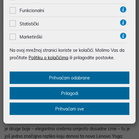
Međutim, to je zapravo samo velika staklena ploha na kojoj se
Funkcionalni
projicira tipkovnica. Kad vam ne treba tipkovnica, ta ploha (koja
Statistički
se dakako može izvaditi i maknuti kada vam ne treba, pa koristite
Yoga Book kao najobičniji tablet) može poslužiti za crtanje
Marketinški
specijalnom olovkom. A ta ja olovka doista specijalna: osim što je
„magična“ – jer sve što njome pišete po donjoj plohi automatski
Na ovoj mrežnoj stranici koriste se kolačići. Molimo Vas da
se prikazuje na ekranu – ona može poslužiti i kao obična kemijska
pročitate
Politiku o kolačićima
ili prilagodite postavke.
olovka: kad njome pišete po papiru, ostavlja trag, baš kao „prava“
olovka. Naravno, možete kombinirati jedno i drugo: postaviti papir
na donju plohu Yoga Booka („tipkovnicu“) i pisati po njemu, a sve
Prihvaćam odabrane
što pišete (ili crtate) će se automatski odražavati na ekranu.
Prilagodi
Lenovo Yoga Book je zaradio pohvale u tekstu na portalu
digitalno.hr koji je prvi u Hrvatskoj recenzirao taj uređaj, toliko
Prihvaćam sve
originalan da ga još uvijek nitko nije ni pokušao kopirati.
Odnedavno je pak on dostupan i u verziji s Androidom. Osim što
je druge boje – elegantno srebrna umjesto dosadne crne – tu je
još jedna značajna razlika koju donosi ta nova Lenovo Yoga: