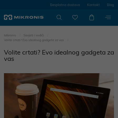
Besplatna dostava
Kontakt
Blog
Mikronis
Savjeti i vodiči
Volite crtati? Evo idealnog gadgeta za vas
Volite crtati? Evo idealnog gadgeta za
vas