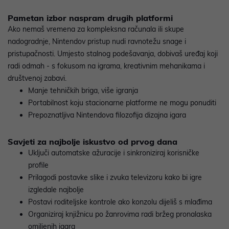
Pametan izbor naspram drugih platformi
Ako nemaš vremena za kompleksna računala ili skupe
nadogradnje, Nintendov pristup nudi ravnotežu snage i
pristupačnosti. Umjesto stalnog podešavanja, dobivaš uređaj koji
radi odmah - s fokusom na igrama, kreativnim mehanikama i
društvenoj zabavi.
Manje tehničkih briga, više igranja
Portabilnost koju stacionarne platforme ne mogu ponuditi
Prepoznatljiva Nintendova filozofija dizajna igara
Savjeti za najbolje iskustvo od prvog dana
Uključi automatske ažuracije i sinkroniziraj korisničke
profile
Prilagodi postavke slike i zvuka televizoru kako bi igre
izgledale najbolje
Postavi roditeljske kontrole ako konzolu dijeliš s mlađima
Organiziraj knjižnicu po žanrovima radi bržeg pronalaska
omiljenih igara