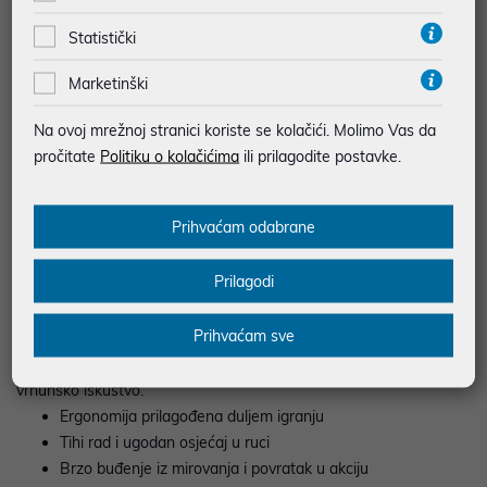
Kupnjom Switcha 2 dobivaš platformu koja spaja povoljnost,
Statistički
trajnost i pregršt sadržaja. Ako već imaš iskustva s prijašnjom
Nintendo Switch konzoli
, osjetit ćeš benefite novog modela u
Marketinški
performansama i udobnosti, dok novi korisnici odmah dobivaju
modernu bazu za dugoročno igranje.
Na ovoj mrežnoj stranici koriste se kolačići. Molimo Vas da
Širok raspon žanrova i stilova igranja
pročitate
Politiku o kolačićima
ili prilagodite postavke.
Praktični dodaci i oprema koja upotpunjuje doživljaj
Fokus na obiteljskim značajkama i sigurnosti
Prihvaćam odabrane
Dizajn za putovanja i dnevnu rutinu
Prilagodi
Switch 2
konzolu
lako je ponijeti u torbi, a izdržljiv dizajn podnosi
svakodnevnu upotrebu. Poboljšani hvat, intuitivni izbornici i tiši
Prihvaćam sve
rad čine ga idealnim suputnikom na putu do posla, na odmorima
ili tijekom kratkih pauza. U tom ritmu i kratke sesije postaju
vrhunsko iskustvo.
Ergonomija prilagođena duljem igranju
Tihi rad i ugodan osjećaj u ruci
Brzo buđenje iz mirovanja i povratak u akciju