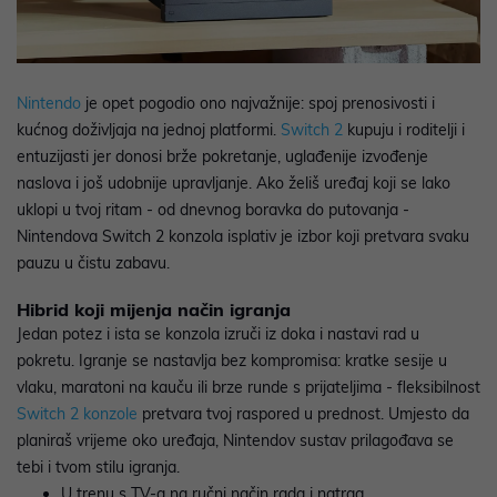
Nintendo
je opet pogodio ono najvažnije: spoj prenosivosti i
kućnog doživljaja na jednoj platformi.
Switch 2
kupuju i roditelji i
entuzijasti jer donosi brže pokretanje, uglađenije izvođenje
naslova i još udobnije upravljanje. Ako želiš uređaj koji se lako
uklopi u tvoj ritam - od dnevnog boravka do putovanja -
Nintendova Switch 2 konzola isplativ je izbor koji pretvara svaku
pauzu u čistu zabavu.
Hibrid koji mijenja način igranja
Jedan potez i ista se konzola izruči iz doka i nastavi rad u
pokretu. Igranje se nastavlja bez kompromisa: kratke sesije u
vlaku, maratoni na kauču ili brze runde s prijateljima - fleksibilnost
Switch 2 konzole
pretvara tvoj raspored u prednost. Umjesto da
planiraš vrijeme oko uređaja, Nintendov sustav prilagođava se
tebi i tvom stilu igranja.
U trenu s TV-a na ručni način rada i natrag