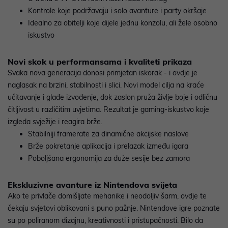
Kontrole koje podržavaju i solo avanture i party okršaje
Idealno za obitelji koje dijele jednu konzolu, ali žele osobno
iskustvo
Novi skok u performansama i kvaliteti prikaza
Svaka nova generacija donosi primjetan iskorak - i ovdje je
naglasak na brzini, stabilnosti i slici. Novi model cilja na kraće
učitavanje i glađe izvođenje, dok zaslon pruža življe boje i odličnu
čitljivost u različitim uvjetima. Rezultat je gaming-iskustvo koje
izgleda svježije i reagira brže.
Stabilniji framerate za dinamične akcijske naslove
Brže pokretanje aplikacija i prelazak između igara
Poboljšana ergonomija za duže sesije bez zamora
Ekskluzivne avanture iz Nintendova svijeta
Ako te privlače domišljate mehanike i neodoljiv šarm, ovdje te
čekaju svjetovi oblikovani s puno pažnje. Nintendove igre poznate
su po poliranom dizajnu, kreativnosti i pristupačnosti. Bilo da