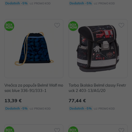
uz
uz
Dodatnih -5%
Dodatnih -5%
PROMO KOD
PROMO KOD
Vrećica za papuče Belmil Wolf mo
Torba školska Belmil classy Firetr
saic blue 336-91/333-1
uck 2 403-13/AG/20
13,39 €
77,44 €
uz
uz
Dodatnih -5%
Dodatnih -5%
PROMO KOD
PROMO KOD