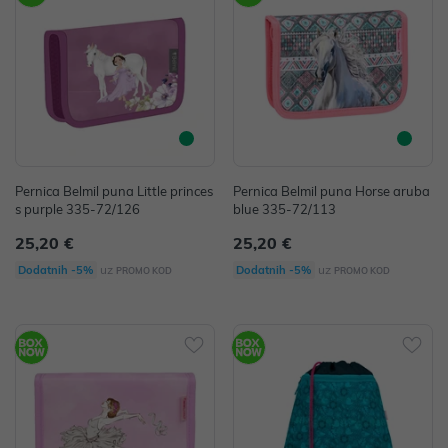
Pernica Belmil puna Little princes
Pernica Belmil puna Horse aruba
s purple 335-72/126
blue 335-72/113
25,20 €
25,20 €
uz
uz
Dodatnih -5%
Dodatnih -5%
PROMO KOD
PROMO KOD