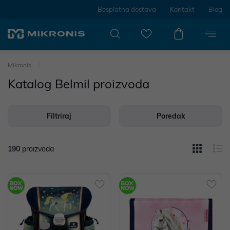
Besplatna dostava
Kontakt
Blog
Mikronis
Katalog Belmil proizvoda
Filtriraj
Poredak
190
proizvoda