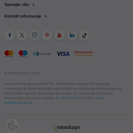
Saznajte više
Kontakt informacije
© Mikronis 2012-2026
Sve navedene cijene sadrže PDV. Pokušavamo osigurati što preciznije
informacije, ali zbog tehnoloških ograničenja ne možemo garantirati potpunu
točnost slika, opisa ili dostupnosti proizvoda. Za najažurnije informacije
kontaktirajte nas putem telefona:
01 3033 100
ili e-maila:
nova-
cesta@mikronis.hr
.