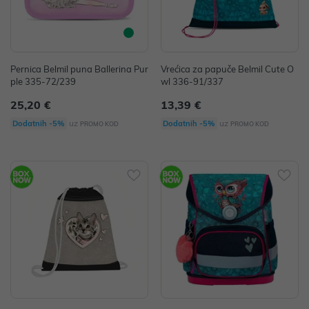
Pernica Belmil puna Ballerina Pur
Vrećica za papuče Belmil Cute O
ple 335-72/239
wl 336-91/337
25,20 €
13,39 €
uz
uz
Dodatnih -5%
Dodatnih -5%
PROMO KOD
PROMO KOD