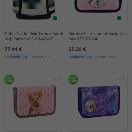
Torba školska Belmil classy Spark
Pernica Belmil puna Amazing Ho
ling Unicorn 403-13/AG/47
rses 335-72/240
77,44 €
25,20 €
uz
uz
Dodatnih -5%
Dodatnih -5%
PROMO KOD
PROMO KOD