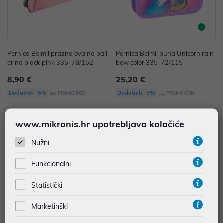
Pernica Belmil prazna ovalna ball
Pernica Belmil puna Unicorn rain
erina black pink 335-78/152
bow color 335-72/115
8,90 €
25,20 €
uz
uz
Dodatnih -5%
Dodatnih -5%
PROMO KOD
PROMO KOD
www.mikronis.hr upotrebljava kolačiće
Nužni
Funkcionalni
Statistički
Marketinški