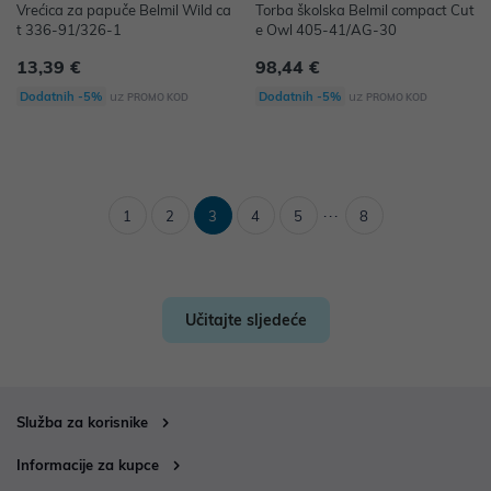
Vrećica za papuče Belmil Wild ca
Torba školska Belmil compact Cut
t 336-91/326-1
e Owl 405-41/AG-30
13,39 €
98,44 €
uz
uz
Dodatnih -5%
Dodatnih -5%
PROMO KOD
PROMO KOD
...
1
2
3
4
5
8
Učitajte sljedeće
Služba za korisnike
Informacije za kupce