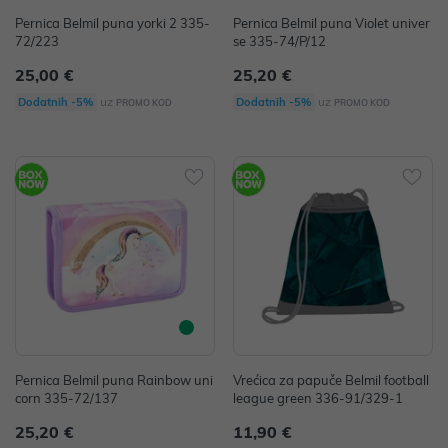
Pernica Belmil puna yorki 2 335-
Pernica Belmil puna Violet univer
72/223
se 335-74/P/12
25,00 €
25,20 €
uz
uz
Dodatnih -5%
Dodatnih -5%
PROMO KOD
PROMO KOD
Pernica Belmil puna Rainbow uni
Vrećica za papuče Belmil football
corn 335-72/137
league green 336-91/329-1
25,20 €
11,90 €