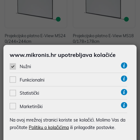
Projekcijsko platno E-View MS24
Projekcijsko platno E-View MS18
0/244×244cm
0/178×178cm
123,40 €
89,00 €
www.mikronis.hr upotrebljava kolačiće
uz
uz
Dodatnih -5%
Dodatnih -5%
PROMO KOD
PROMO KOD
Nužni
Funkcionalni
Statistički
Marketinški
Na ovoj mrežnoj stranici koriste se kolačići. Molimo Vas da
pročitate
Politiku o kolačićima
ili prilagodite postavke.