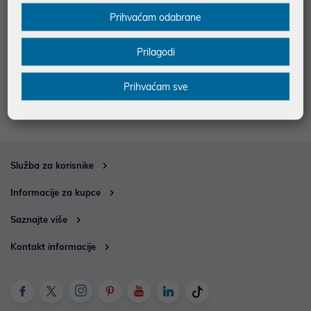
Projekcijsko platno E-View MH28
Projekcijsko platno E-View MH24
Prihvaćam odabrane
0/280×158cm, zidno, ručno
0/240×135cm
149,00 €
126,10 €
Prilagodi
uz
uz
Dodatnih -5%
Dodatnih -5%
PROMO KOD
PROMO KOD
Prihvaćam sve
Služba za korisnike
Informacije za kupce
Saznajte više
Kontakt informacije