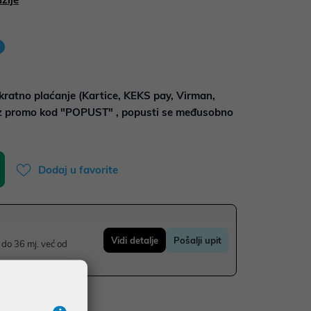
kratno plaćanje (Kartice, KEKS pay, Virman,
uz promo kod "POPUST" , popusti se međusobno
Dodaj u favorite
Vidi detalje
Pošalji upit
do 36 mj. već od