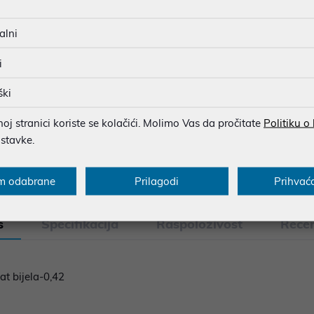
SIGURNA KUPOVINA
alni
BESPLATNA DOSTAVA ZA NAR
MOGUĆNOST PLAĆANJA NA 
i
ški
j stranici koriste se kolačići. Molimo Vas da pročitate
Politiku o
u dobroj namjeri. Mikronis d.o.o. ne odgovara za eventualne pogreške nastale
osti i cijene. Slike artikala su ilustrativne prirode te ne moraju u potpuno
ostavke.
eventualne nejasnoće možete nas kontaktirati na
web-prodaja@mikronis.h
m odabrane
Prilagodi
Prihvać
s
Specifikacija
Raspoloživost
Recen
t bijela-0,42