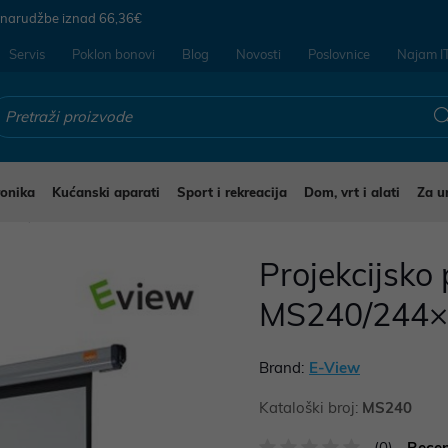
 narudžbe iznad
66,36€
Servis
Poklon bonovi
Blog
Novosti
Poslovnice
Najam I
ronika
Kućanski aparati
Sport i rekreacija
Dom, vrt i alati
Za u
tna
Projekcijsko
MS240/244
Brand:
E-View
Kataloški broj:
MS240
(0)
Recen