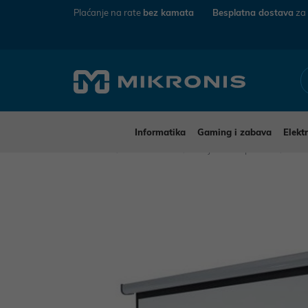
Plaćanje na rate
bez kamata
Besplatna dostava
za
Informatika
Gaming i zabava
Elekt
Mikronis
Elektronika
Projektori i oprema
Pla