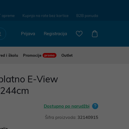
T opreme
Kupnja na rate bez kartice
B2B ponuda
Prijava
Registracija
red i školu
Promocije
Outlet
promo
 platno E-View
×244cm
Dostupno po narudžbi
Šifra proizvoda:
32140915
zije