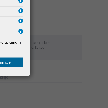
UDŽBE IZNAD 66,36€
RATE
 kolačićima
ili
 u opisu proizvoda, greške prilikom
sti odgovarati artiklima. Za sve
r
am sve
zije