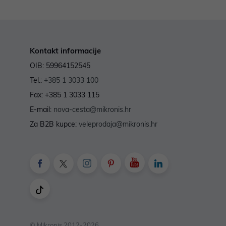
Kontakt informacije
OIB: 59964152545
Tel.:
+385 1 3033 100
Fax: +385 1 3033 115
E-mail:
nova-cesta@mikronis.hr
Za B2B kupce:
veleprodaja@mikronis.hr
© Mikronis 2012-2026