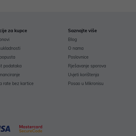
cije za kupce
Saznajte više
onovi
Blog
sukladnosti
O nama
popusta
Poslovnice
st podataka
Rješavanje sporova
inanciranje
Uvjeti korištenja
 rate bez kartice
Posao u Mikronisu