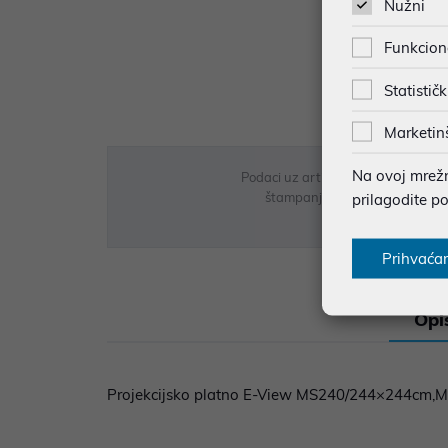
Nužni
Funkcion
Statističk
Marketin
Na ovoj mrežno
Podaci uz artikle su prezentirani 
štampanja te promjene u dostupn
prilagodite p
Prihvaća
Opi
Projekcijsko platno E-View MS240/244×244cm,Ma