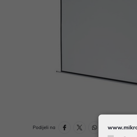
www.mikron
Podijeli na