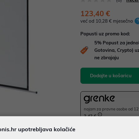
123,40 €
već od 10,28 € mjesečno
Popusti uz promo kod:
5%
Popust za jedno
Gotovina, Crypto) 
ne zbrajaju
Dodajte u košaricu
najam za pravne osobe od 12 
3,43 €
is.hr upotrebljava kolačiće
Ispiši proizvod
JAMSTVO 24 MJ.