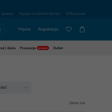
T opreme
Kupnja na rate bez kartice
B2B ponuda
Prijava
Registracija
red i školu
Promocije
Outlet
promo
ođač
Ukloni sve