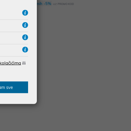
Dodatnih -5%
uz
PROMO KOD
 kolačićima
ili
am sve