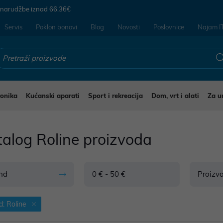
 narudžbe iznad
66,36€
Servis
Poklon bonovi
Blog
Novosti
Poslovnice
Najam I
ronika
Kućanski aparati
Sport i rekreacija
Dom, vrt i alati
Za u
talog Roline proizvoda
nd
0 € - 50 €
Proizv
d: Roline