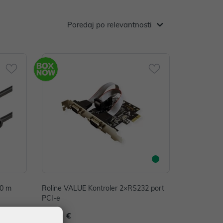
Poredaj po relevantnosti
10 m
Roline VALUE Kontroler 2×RS232 port
PCI-e
41,00 €