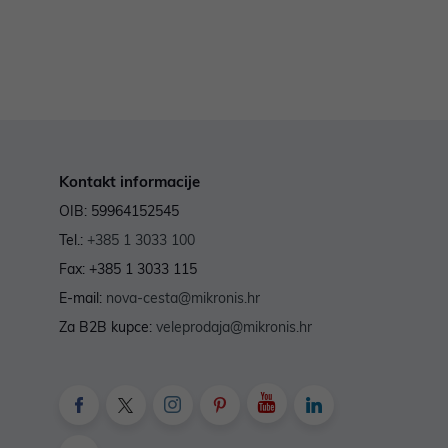
Kontakt informacije
OIB: 59964152545
Tel.:
+385 1 3033 100
Fax: +385 1 3033 115
E-mail:
nova-cesta@mikronis.hr
Za B2B kupce:
veleprodaja@mikronis.hr