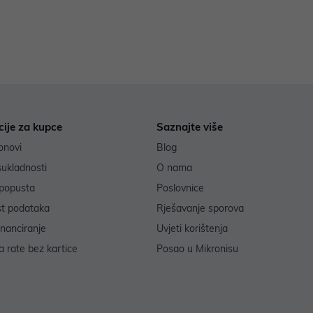
cije za kupce
Saznajte više
onovi
Blog
sukladnosti
O nama
popusta
Poslovnice
st podataka
Rješavanje sporova
inanciranje
Uvjeti korištenja
 rate bez kartice
Posao u Mikronisu