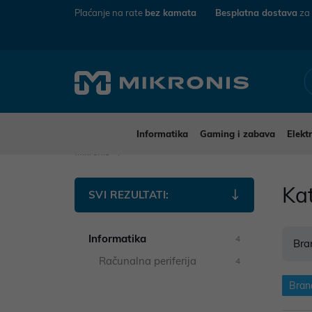
Plaćanje na rate
bez kamata
Besplatna dostava
za
Informatika
Gaming i zabava
Elekt
Mikronis
Ka
SVI REZULTATI:
Informatika
4
Bra
Računalna periferija
4
Bran