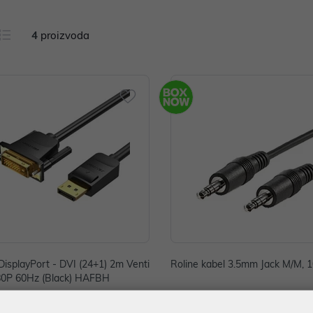
4
proizvoda
DisplayPort - DVI (24+1) 2m Venti
Roline kabel 3.5mm Jack M/M, 
80P 60Hz (Black) HAFBH
 €
7,50 €