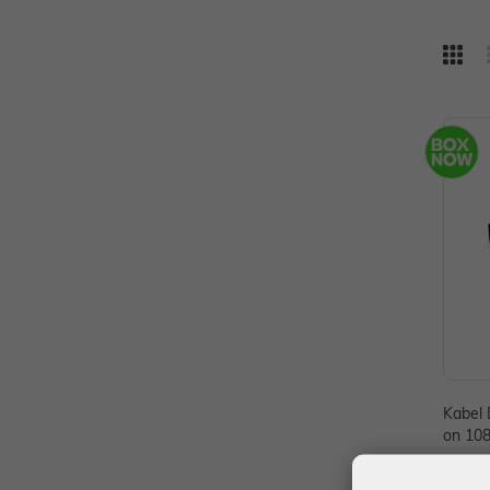
Kabel 
on 10
13,00