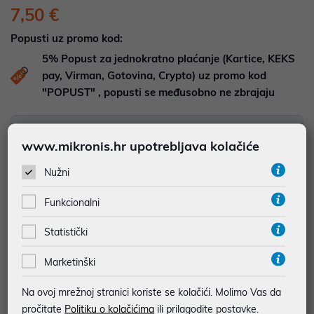
7,50 €
Popusti uz promo kod:
5%
Popust za jednokratno plaćanje (Kartice, KEKS
pay, Virman, Gotovina, Crypto) uz promo kod
"POPUST" , popusti se međusobno ne zbrajaju
DOSTUPNOST NA UPIT
Pošaljite upit na
web-prodaja@mikronis.hr
www.mikronis.hr upotrebljava kolačiće
Nužni
Dodaj u favorite
Funkcionalni
Statistički
najam za pravne osobe od 12 do 36 mj. već od
0,21 €
Marketinški
Vidi detalje
Pošalji upit
Na ovoj mrežnoj stranici koriste se kolačići. Molimo Vas da
pročitate
Politiku o kolačićima
ili prilagodite postavke.