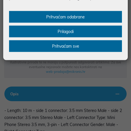
JAMSTVO MJESECA
SIGURNA KUPOVINA
Prihvaćam odabrane
BESPLATNA DOSTAVA ZA NARUDŽBE IZNAD 66,36€
MOGUĆNOST PLAĆANJA NA RATE
Prilagodi
Prihvaćam sve
Podaci uz artikle su prezentirani u dobroj namjeri. Mikronis d.o.o. ne
odgovara za eventualne pogreške nastale u opisu proizvoda, greške
prilikom štampanja te promjene u dostupnosti i cijene. Slike artikala su
ilustrativne prirode te ne moraju u potpunosti odgovarati artiklima. Za sve
eventualne nejasnoće možete nas kontaktirati na
web-prodaja@mikronis.hr
Opis
- Length: 10 m - side 1 connector: 3.5 mm Stereo Male - side 2
connector: 3.5 mm Stereo Male - Left Connector Type: Mini
Phone Stereo 3.5 mm, 3-pin - Left Connector Gender: Male -