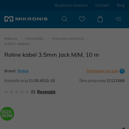
Besplatna dostava
Kontakt
Blog
Mikronis
Informatika
Računalna periferija
Kabeli i adapteri
Roline kabel 3.5mm Jack M/M, 10 m
Brand:
Roline
Dostupno na upit
Kataloški broj:
11.09.4510-10
Šifra proizvoda:
31121666
(0)
Recenzije