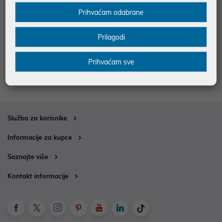
Adapter USB C (M) - HDMI (Ž) 4K
Kabel USB C - HDMI 4K 60Hz 2m
Prihvaćam odabrane
UHD 60Hz Tech-Protect UltraBo
Tech-Protect, crni
ost
17,00 €
16,00 €
Prilagodi
uz
uz
Dodatnih -5%
Dodatnih -5%
PROMO KOD
PROMO KOD
Prihvaćam sve
Služba za korisnike
Informacije za kupce
Saznajte više
Kontakt informacije