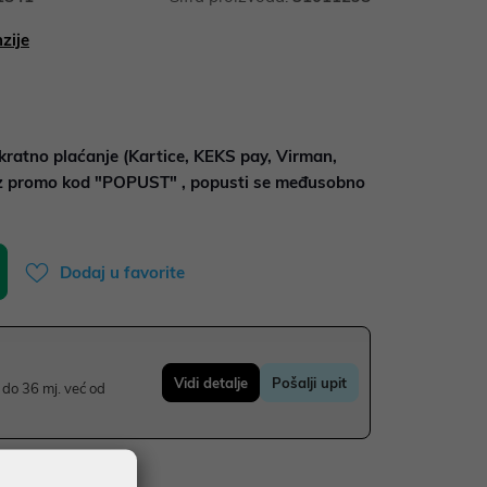
zije
kratno plaćanje (Kartice, KEKS pay, Virman,
uz promo kod "POPUST" , popusti se međusobno
Dodaj u favorite
Vidi detalje
Pošalji upit
do 36 mj. već od