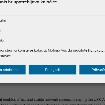
is.hr upotrebljava kolačiće
SIGURNA KUPOVINA
BESPLATNA DOSTAVA ZA NAR
Ispiši proizvod
MOGUĆNOST PLAĆANJA NA 
alni
i
ški
u dobroj namjeri. Mikronis d.o.o. ne odgovara za eventualne pogreške nastale
osti i cijene. Slike artikala su ilustrativne prirode te ne moraju u potpuno
j stranici koriste se kolačići. Molimo Vas da pročitate
Politiku o
eventualne nejasnoće možete nas kontaktirati na
web-prodaja@mikronis.h
ostavke.
m odabrane
Prilagodi
Prihvać
s
Specifikacija
Raspoloživost
Recen
hat enables a fast and stable network connection using the USB-A