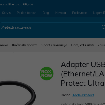
 narudžbe iznad
66,36€
Servis
Poklon bonovi
Blog
Novosti
Poslovnice
Najam I
ronika
Kućanski aparati
Sport i rekreacija
Dom, vrt i alati
Za u
beli i adapteri
Adapter USB
(Ethernet/L
Protect Ultr
Brand:
Tech-Protect
Kataloški broj:
590630232