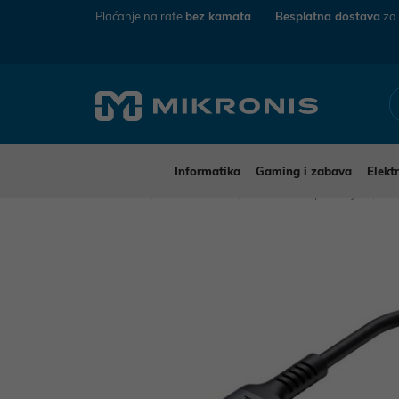
Plaćanje na rate
bez kamata
Besplatna dostava
za
Informatika
Gaming i zabava
Elekt
Mikronis
Informatika
Računalna periferija
Ka