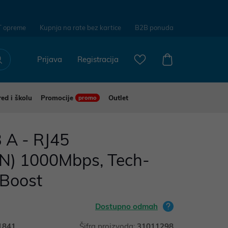
T opreme
Kupnja na rate bez kartice
B2B ponuda
Prijava
Registracija
red i školu
Promocije
Outlet
promo
 A - RJ45
AN) 1000Mbps, Tech-
aBoost
Dostupno odmah
1841
Šifra proizvoda:
31011298