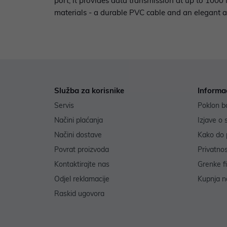
port, it provides data transmission at up to 1000
materials - a durable PVC cable and an elegant
Služba za korisnike
Informa
Servis
Poklon b
Načini plaćanja
Izjave o 
Načini dostave
Kako do 
Povrat proizvoda
Privatno
Kontaktirajte nas
Grenke f
Odjel reklamacije
Kupnja na
Raskid ugovora