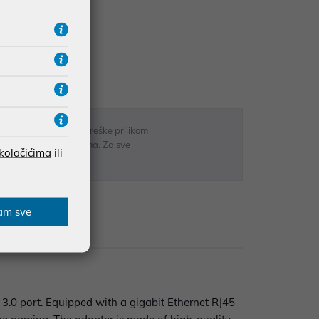
UDŽBE IZNAD 66,36€
RATE
 u opisu proizvoda, greške prilikom
sti odgovarati artiklima. Za sve
 kolačićima
ili
r
am sve
zije
 3.0 port. Equipped with a gigabit Ethernet RJ45