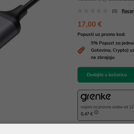
(0)
Recen
17,00 €
Popusti uz promo kod:
5%
Popust za jedno
Gotovina, Crypto) 
ne zbrajaju
Dodajte u košaricu
najam za pravne osobe od 12 
0,47 €
JAMSTVO 12 MJ.