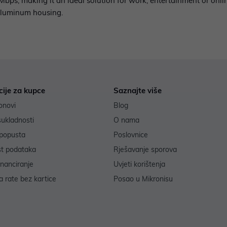
 Mbps, making it an ideal solution for work, entertainment or onl
 aluminum housing.
cije za kupce
Saznajte više
onovi
Blog
sukladnosti
O nama
popusta
Poslovnice
st podataka
Rješavanje sporova
inanciranje
Uvjeti korištenja
 rate bez kartice
Posao u Mikronisu