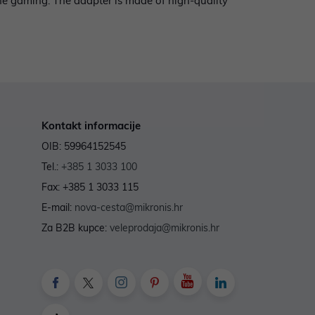
ine gaming. The adapter is made of high-quality
Kontakt informacije
OIB: 59964152545
Tel.:
+385 1 3033 100
Fax: +385 1 3033 115
E-mail:
nova-cesta@mikronis.hr
Za B2B kupce:
veleprodaja@mikronis.hr