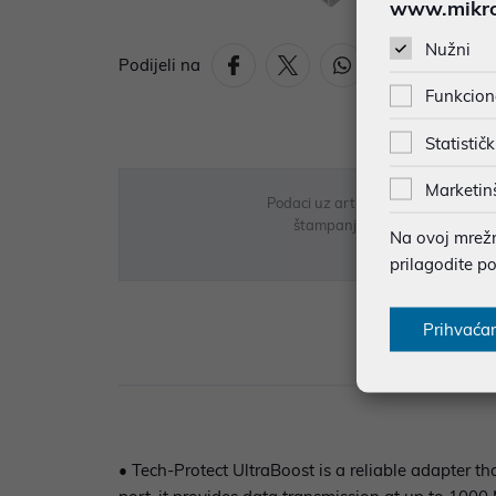
www.mikron
Nužni
Podijeli na
Funkcion
Statističk
Marketin
Podaci uz artikle su prezentirani 
štampanja te promjene u dostupn
Na ovoj mrežno
prilagodite p
Prihvaća
Opi
• Tech-Protect UltraBoost is a reliable adapter t