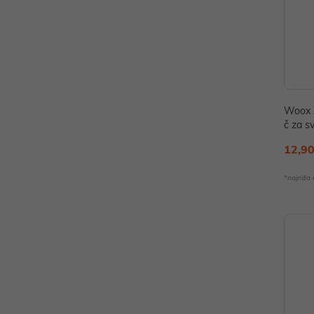
Woox Z
č za s
oogle 
12,90
*najniža