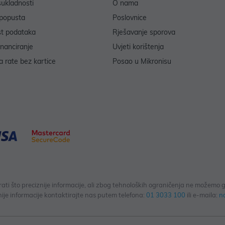
sukladnosti
O nama
popusta
Poslovnice
st podataka
Rješavanje sporova
inanciranje
Uvjeti korištenja
 rate bez kartice
Posao u Mikronisu
 što preciznije informacije, ali zbog tehnoloških ograničenja ne možemo gar
ije informacije kontaktirajte nas putem telefona:
01 3033 100
ili e-maila:
n