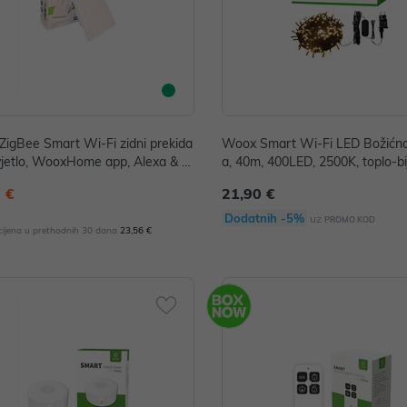
igBee Smart Wi-Fi zidni prekida
Woox Smart Wi-Fi LED Božićna
vjetlo, WooxHome app, Alexa & G
a, 40m, 400LED, 2500K, toplo-bi
Assistant
oxHome app, Amazon Alexa & 
 €
21,90 €
Assistant
Dodatnih -5%
uz
PROMO KOD
 cijena u prethodnih 30 dana
23,56 €