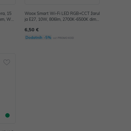
ra, 15
Woox Smart Wi-Fi LED RGB+CCT žarul
0mm, Woo
ja E27, 10W, 806lm, 2700K-6500K dima
istant
bilna, WooxHome app, Alexa & Google
6,50 €
Assistant
Dodatnih -5%
uz
PROMO KOD