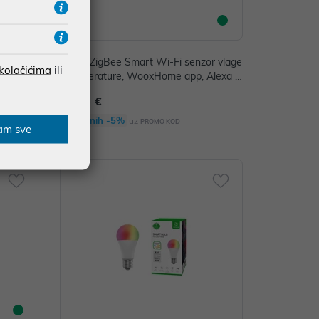
or za vr
Woox ZigBee Smart Wi-Fi senzor vlage
 kolačićima
ili
exa & Go
i temperature, WooxHome app, Alexa &
Google Assistant
14,15 €
Dodatnih -5%
uz
PROMO KOD
am sve