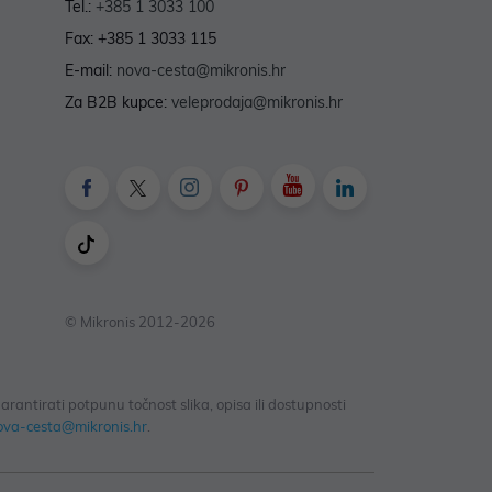
Tel.:
+385 1 3033 100
Fax: +385 1 3033 115
E-mail:
nova-cesta@mikronis.hr
Za B2B kupce:
veleprodaja@mikronis.hr
© Mikronis 2012-2026
antirati potpunu točnost slika, opisa ili dostupnosti
ova-cesta@mikronis.hr
.