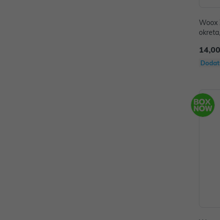
Woox Z
okreta
e Assi
14,00
Dodat