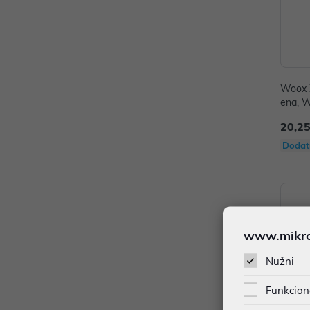
Woox Z
ena, 
ssista
20,25
Dodat
www.mikron
Nužni
Funkcion