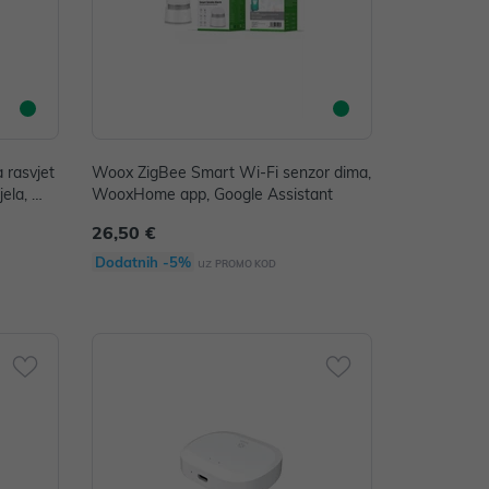
 rasvjet
Woox ZigBee Smart Wi-Fi senzor dima,
jela, Wo
WooxHome app, Google Assistant
Google
26,50 €
Dodatnih -5%
uz
PROMO KOD