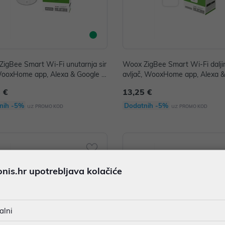
igBee Smart Wi-Fi unutarnja sir
Woox ZigBee Smart Wi-Fi daljin
WooxHome app, Alexa & Google A
avljač, WooxHome app, Alexa 
nt
Assistant
 €
13,25 €
nih -5%
Dodatnih -5%
uz
uz
PROMO KOD
PROMO KOD
is.hr upotrebljava kolačiće
alni