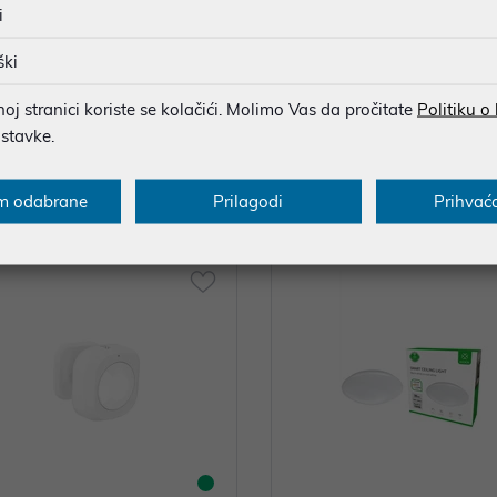
i
ški
igBee Smart Wi-Fi mini preklop
Woox ZigBee Smart Wi-Fi senz
j stranici koriste se kolačići. Molimo Vas da pročitate
Politiku o
ooxHome app, Alexa & Google As
ata/prozor, WooxHome app, Al
ostavke.
ogle Assistant
 €
15,85 €
nih -5%
Dodatnih -5%
uz
uz
PROMO KOD
PROMO KOD
m odabrane
Prilagodi
Prihvać