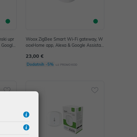
ski upr
Woox ZigBee Smart Wi-Fi gateway, W
& Google
ooxHome app, Alexa & Google Assistan
t
23,00 €
Dodatnih -5%
uz
PROMO KOD