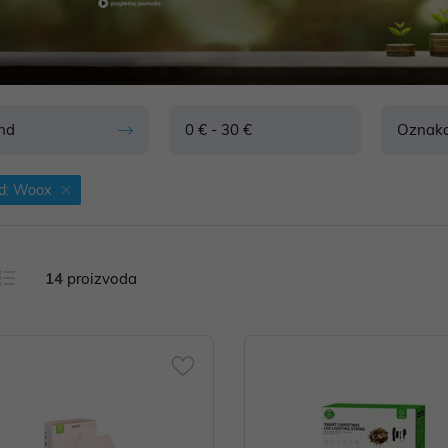
nd
0 € - 30 €
Oznak
d: Woox
14
proizvoda