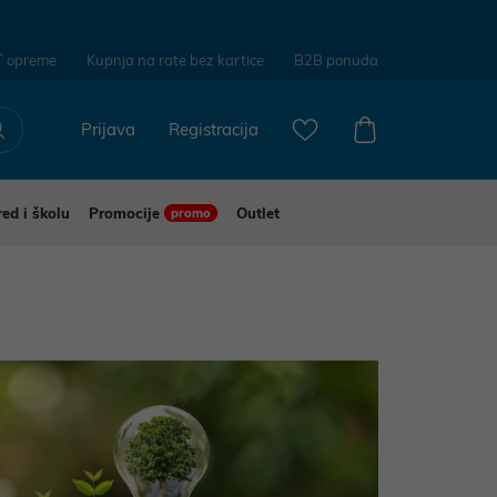
T opreme
Kupnja na rate bez kartice
B2B ponuda
Prijava
Registracija
red i školu
Promocije
Outlet
promo