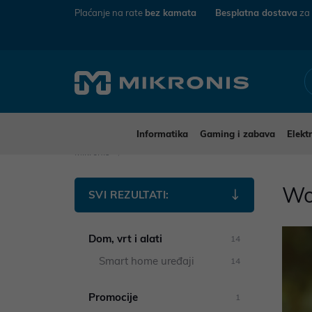
Plaćanje na rate
bez kamata
Besplatna dostava
za
Informatika
Gaming i zabava
Elekt
Mikronis
Wo
SVI REZULTATI:
Dom, vrt i alati
14
Smart home uređaji
14
Promocije
1