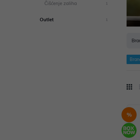
Čišćenje zaliha
1
Outlet
1
Bra
Bran
%