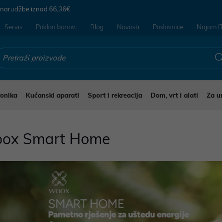
 narudžbe iznad
66,36€
Servis
Poklon bonovi
Blog
Novosti
Poslovnice
Najam I
ronika
Kućanski aparati
Sport i rekreacija
Dom, vrt i alati
Za u
ox Smart Home