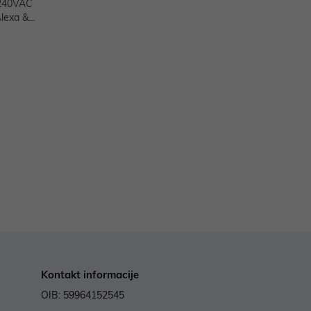
 240VAC
lexa &
Kontakt informacije
OIB: 59964152545