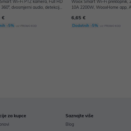
mart Wi-Fi PTZ kamera, Full HD
Woox Smart Wi-Fi preklopnik,
 360°, dvosmjerni audio, detekcija
10A 2200W, WooxHome app, A
a, IR, microSD, WooxHome app,
Google Assistant
 €
6,65 €
& Google Assistant, bijela
nih -5%
Dodatnih -5%
uz
uz
PROMO KOD
PROMO KOD
cije za kupce
Saznajte više
onovi
Blog