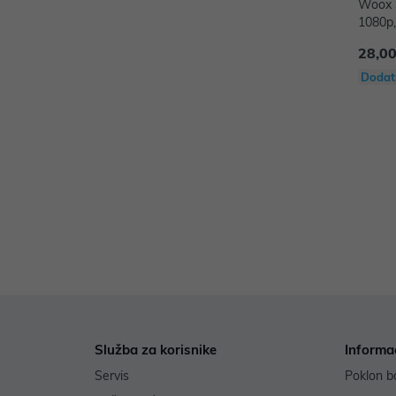
Woox S
1080p,
pokret
28,00
Alexa 
Dodat
Služba za korisnike
Informa
Servis
Poklon b