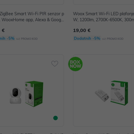
igBee Smart Wi-Fi PIR senzor p
Woox Smart Wi-Fi LED plafonje
, WooxHome app, Alexa & Googl
W, 1200lm, 2700K-6500K, 30
stant
xHome app, Alexa & Google Ass
 €
19,00 €
nih -5%
Dodatnih -5%
uz
uz
PROMO KOD
PROMO KOD