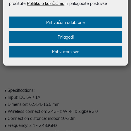
pročitate
Politiku o kolačićima
ili prilagodite postavke.
most ili čvorište između vašeg WiFi routera i novih WOOX
uređaja temeljenih na Zigbeeu • R7070 podržava do 50 WOOX
Zigbee uređaja uključujući žarulju, pametni utikač, prekidač za
Prihvaćam odabrane
svjetlo, senzore, radijatorske ventile, pametne brave i više u
budućnosti • Spojite R7070 na svoj 2,4 GHz WiFi usmjerivač kod
Prilagodi
kuće i on stvara vlastito Zigbee okruženje u kojem možete
povezati sve WOOX Zigbee uređaje s WOOX uređajima u istom
Prihvaćam sve
okruženju • Radi s uslugama glasovne kontrole Amazon Alexa i
Google Assistant
• Specifications:
• Input: DC 5V / 1A
• Dimension: 62×54×15.5 mm
• Wireless connection: 2.4GHz Wi-Fi & Zigbee 3.0
• Connection distance: indoor 10-30m
• Frequency: 2.4 - 2.483GHz