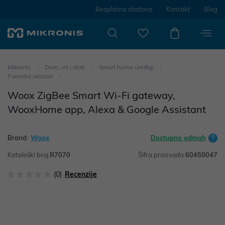
Besplatna dostava
Kontakt
Blog
Mikronis
Dom, vrt i alati
Smart home uređaji
Pametni senzori
Woox ZigBee Smart Wi-Fi gateway,
WooxHome app, Alexa & Google Assistant
Brand:
Woox
Dostupno odmah
Kataloški broj:
R7070
Šifra proizvoda:
60450047
(0)
Recenzije