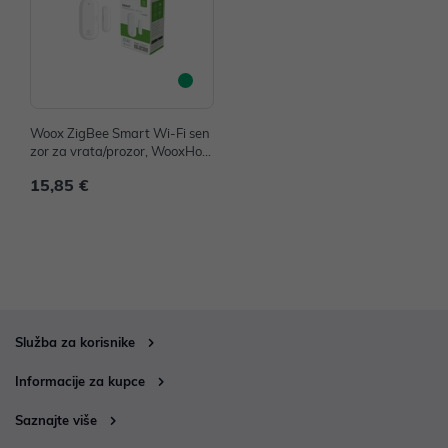
Woox ZigBee Smart Wi-Fi sen
zor za vrata/prozor, WooxHom
e app, Alexa & Google Assista
15,85 €
nt
Služba za korisnike
Informacije za kupce
Saznajte više