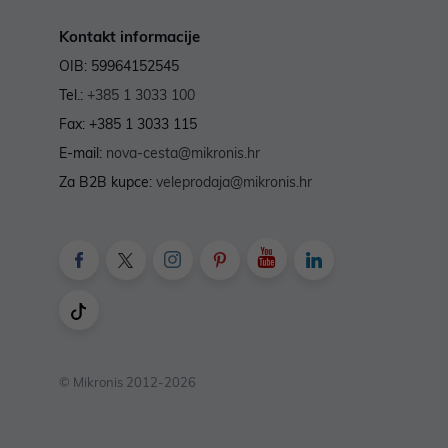
Kontakt informacije
OIB: 59964152545
Tel.:
+385 1 3033 100
Fax: +385 1 3033 115
E-mail:
nova-cesta@mikronis.hr
Za B2B kupce:
veleprodaja@mikronis.hr
© Mikronis 2012-2026