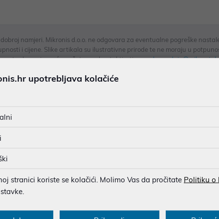
u dobroj namjeri. Mikronis d.o.o. ne odgovara za eventualne pogreške nastale
osti i cijene. Slike artikala su ilustrativne prirode te ne moraju u potpuno
eventualne nejasnoće možete nas kontaktirati na
web-prodaja@mikronis.h
is.hr upotrebljava kolačiće
s
Specifikacija
Raspoloživost
Recen
alni
i
 razvio još fleksibilniji model s inovativnom tehnologijom oštri
tekućine s cijelih površina u samo jednom punjenju. Iznimno du
ški
recizno planirati svoje čišćenje zahvaljujući zaslonu koji prikazu
j stranici koriste se kolačići. Molimo Vas da pročitate
Politiku o
krpe za brisanje od mikrovlakana, zajedno s funkcijom usisavanj
ostavke.
ili ostataka. Ergonomski WV 6 Plus Window Vac tvrtke Kärcher ta
an kontakt s prljavom vodom.