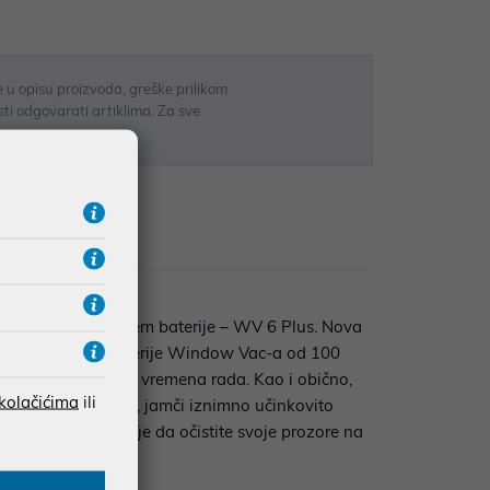
 u opisu proizvoda, greške prilikom
sti odgovarati artiklima. Za sve
r
zije
ca i duljim trajanjem baterije – WV 6 Plus. Nova
go vrijeme rada baterije Window Vac-a od 100
je preostale minute vremena rada. Kao i obično,
 kolačićima
ili
a na Window Vac-u, jamči iznimno učinkovito
kođer vam omogućuje da očistite svoje prozore na