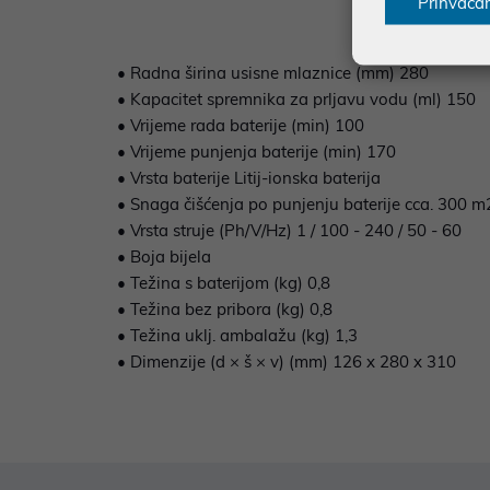
Prihvaća
• Radna širina usisne mlaznice (mm) 280
• Kapacitet spremnika za prljavu vodu (ml) 150
• Vrijeme rada baterije (min) 100
• Vrijeme punjenja baterije (min) 170
• Vrsta baterije Litij-ionska baterija
• Snaga čišćenja po punjenju baterije cca. 300 
• Vrsta struje (Ph/V/Hz) 1 / 100 - 240 / 50 - 60
• Boja bijela
• Težina s baterijom (kg) 0,8
• Težina bez pribora (kg) 0,8
• Težina uklj. ambalažu (kg) 1,3
• Dimenzije (d × š × v) (mm) 126 x 280 x 310