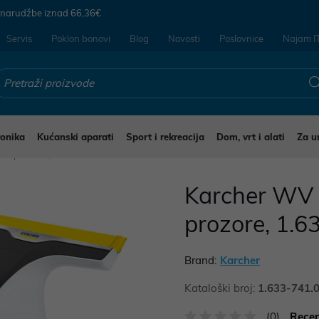
 narudžbe iznad
66,36€
Servis
Poklon bonovi
Blog
Novosti
Poslovnice
Najam I
ronika
Kućanski aparati
Sport i rekreacija
Dom, vrt i alati
Za u
čni perači
Karcher WV 6
prozore, 1.6
Brand:
Karcher
Kataloški broj:
1.633-741.
(0)
Recen