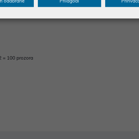
m odabrane
Prilagodi
Prihvać
m2 = 100 prozora