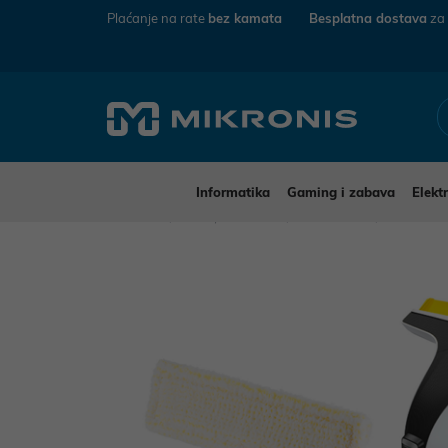
Plaćanje na rate
bez kamata
Besplatna dostava
za
Informatika
Gaming i zabava
Elekt
Mikronis
Dom, vrt i alati
Vrtni alati
Visokotla