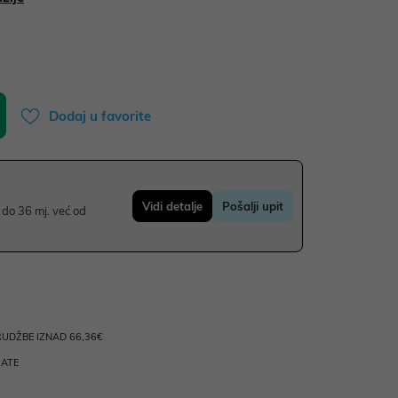
Dodaj u favorite
Vidi detalje
Pošalji upit
do 36 mj. već od
UDŽBE IZNAD 66,36€
RATE