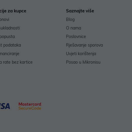
cije za kupce
Saznajte više
onovi
Blog
sukladnosti
O nama
popusta
Poslovnice
st podataka
Rješavanje sporova
inanciranje
Uvjeti korištenja
 rate bez kartice
Posao u Mikronisu