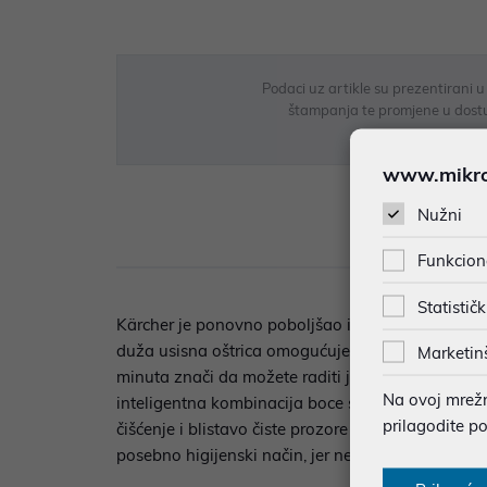
Podaci uz artikle su prezentirani 
štampanja te promjene u dostupn
www.mikron
Nužni
Opi
Funkcion
Statističk
Kärcher je ponovno poboljšao izvorni Window Vac i
duža usisna oštrica omogućuje uklanjanje viška 
Marketin
minuta znači da možete raditi još dulje. Možete p
Na ovoj mrežno
inteligentna kombinacija boce s raspršivačem i 
prilagodite p
čišćenje i blistavo čiste prozore – bez tragova 
posebno higijenski način, jer ne dolazite u izrav