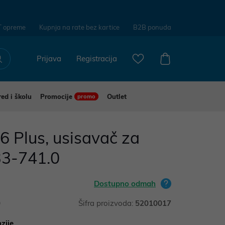
T opreme
Kupnja na rate bez kartice
B2B ponuda
Prijava
Registracija
red i školu
Promocije
Outlet
promo
 Plus, usisavač za
33-741.0
Dostupno odmah
0
Šifra proizvoda:
52010017
zije