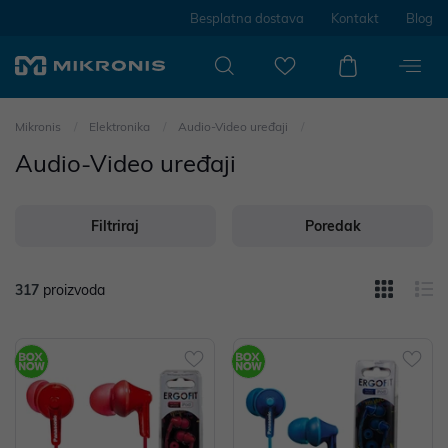
Besplatna dostava
Kontakt
Blog
Mikronis
Elektronika
Audio-Video uređaji
Audio-Video uređaji
Filtriraj
Poredak
317
proizvoda