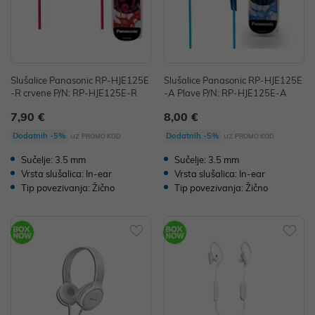
Slušalice Panasonic RP-HJE125E
Slušalice Panasonic RP-HJE125E
-R crvene P/N: RP-HJE125E-R
-A Plave P/N: RP-HJE125E-A
7,90 €
8,00 €
uz
uz
Dodatnih -5%
Dodatnih -5%
PROMO KOD
PROMO KOD
Sučelje: 3.5 mm
Sučelje: 3.5 mm
Vrsta slušalica: In-ear
Vrsta slušalica: In-ear
Tip povezivanja: Žično
Tip povezivanja: Žično