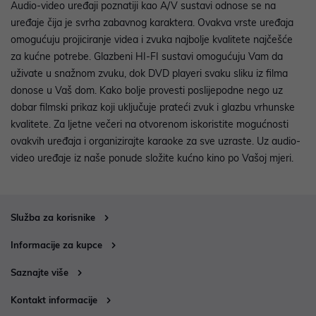
Audio-video uređaji poznatiji kao A/V sustavi odnose se na
uređaje čija je svrha zabavnog karaktera. Ovakva vrste uređaja
omogućuju projiciranje videa i zvuka najbolje kvalitete najčešće
za kućne potrebe. Glazbeni HI-FI sustavi omogućuju Vam da
uživate u snažnom zvuku, dok DVD playeri svaku sliku iz filma
donose u Vaš dom. Kako bolje provesti poslijepodne nego uz
dobar filmski prikaz koji uključuje prateći zvuk i glazbu vrhunske
kvalitete. Za ljetne večeri na otvorenom iskoristite mogućnosti
ovakvih uređaja i organizirajte karaoke za sve uzraste. Uz audio-
video uređaje iz naše ponude složite kućno kino po Vašoj mjeri.
Služba za korisnike
Informacije za kupce
Saznajte više
Kontakt informacije