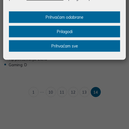
Slušalice Logitech G432 P/N: 981
Prihvaćam odabrane
-000770
89,99 €
Prilagodi
uz
Dodatnih -5%
PROMO KOD
Prihvaćam sve
Sučelje: 3.5 mm
Vrsta slušalica: Naglavne
Tip povezivanja: Žično
Gaming: D
...
1
10
11
12
13
14