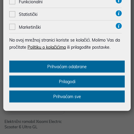
Funkcionalni
Električni romobil Xiaomi Electric
Električni romobil Xiaomi Electric
Statistički
Scooter 6 Lite GL
Scooter 6 Pro GL
348,99 €
594,00 €
Marketinški
*najniža cijena u prethodnih 30 dana
*najniža cijena u prethodnih 30 dana
449,00 €
699,00 €
Na ovoj mrežnoj stranici koriste se kolačići. Molimo Vas da
pročitate
Politiku o kolačićima
ili prilagodite postavke.
-23%
Prihvaćam odabrane
Prilagodi
Prihvaćam sve
Električni romobil Xiaomi Electric
Scooter 6 Ultra GL