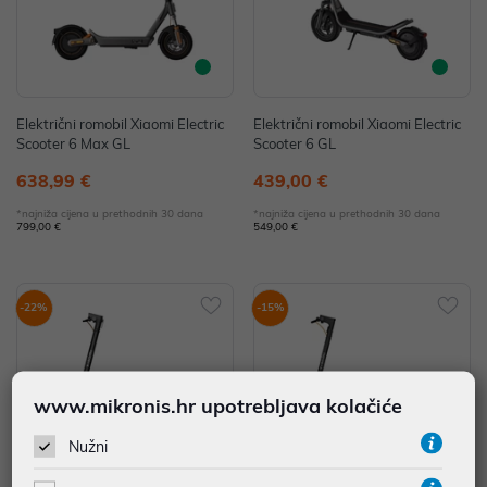
Električni romobil Xiaomi Electric
Električni romobil Xiaomi Electric
Scooter 6 Max GL
Scooter 6 GL
638,99 €
439,00 €
*najniža cijena u prethodnih 30 dana
*najniža cijena u prethodnih 30 dana
799,00 €
549,00 €
-22%
-15%
www.mikronis.hr upotrebljava kolačiće
Nužni