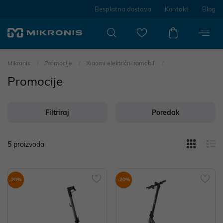
Besplatna dostava
Kontakt
Blog
Mikronis
Promocije
Xiaomi električni romobili
Promocije
Filtriraj
Poredak
5
proizvoda
-20%
-20%