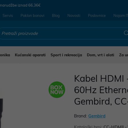
 narudžbe iznad
66,36€
Servis
Poklon bonovi
Blog
Novosti
Poslovnice
Najam I
ronika
Kućanski aparati
Sport i rekreacija
Dom, vrt i alati
Za u
deo kabeli
Kabel HDMI 
60Hz Etherne
Gembird, C
Brand:
Gembird
Kataloški broj:
CC-HDMIL-