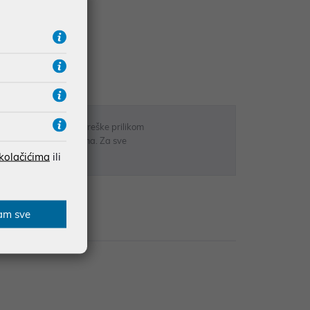
UDŽBE IZNAD 66,36€
RATE
 u opisu proizvoda, greške prilikom
sti odgovarati artiklima. Za sve
r
 kolačićima
ili
am sve
zije