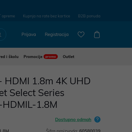
T opreme
Kupnja na rate bez kartice
B2B ponuda
Prijava
Registracija
red i školu
Promocije
Outlet
promo
- HDMI 1.8m 4K UHD
t Select Series
C-HDMIL-1.8M
Dostupno odmah
1.8M
Šifra proizvoda:
60580039