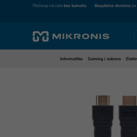
Plaćanje na rate
bez kamata
Besplatna dostava
za
Informatika
Gaming i zabava
Elekt
Mikronis
Elektronika
Audio-Video uređaji
Vi