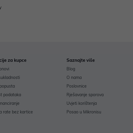
y
cije za kupce
Saznajte više
onovi
Blog
sukladnosti
O nama
popusta
Poslovnice
st podataka
Rješavanje sporova
inanciranje
Uvjeti korištenja
 rate bez kartice
Posao u Mikronisu