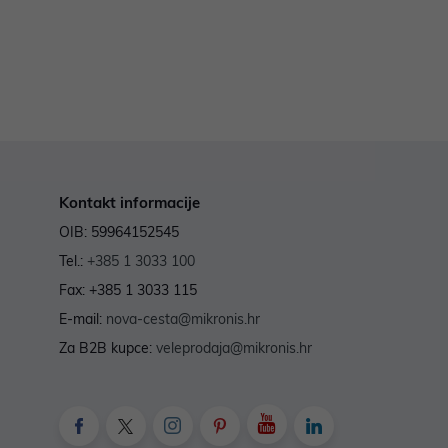
Kontakt informacije
OIB: 59964152545
Tel.:
+385 1 3033 100
Fax: +385 1 3033 115
E-mail:
nova-cesta@mikronis.hr
Za B2B kupce:
veleprodaja@mikronis.hr