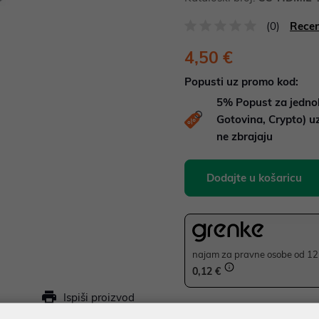
(0)
Recen
4,50 €
Popusti uz promo kod:
5%
Popust za jedno
Gotovina, Crypto) 
ne zbrajaju
Dodajte u košaricu
najam za pravne osobe od 12 
0,12 €
Ispiši proizvod
JAMSTVO 12 MJ.