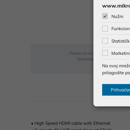
www.mikron
Nužni
Funkcion
Statističk
Marketin
Podaci uz artikle su prezentirani 
štampanja te promjene u dostupn
Na ovoj mrežno
prilagodite p
Prihvaća
Opi
• High Speed HDMI cable with Ethernet