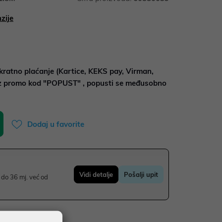
zije
kratno plaćanje (Kartice, KEKS pay, Virman,
uz promo kod "POPUST" , popusti se međusobno
Dodaj u favorite
Vidi detalje
Pošalji upit
do 36 mj. već od