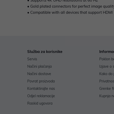
• Supports 4K UHD resolutions at 60 Hz
• Gold plated connectors for perfect image qualit
• Compatible with all devices that support HDMI
Služba za korisnike
Informa
Servis
Poklon b
Načini plaćanja
Izjave o 
Načini dostave
Kako do 
Povrat proizvoda
Privatno
Kontaktirajte nas
Grenke f
Odjel reklamacije
Kupnja na
Raskid ugovora