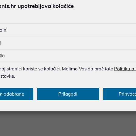
is.hr upotrebljava kolačiće
SIGURNA KUPOVINA
BESPLATNA DOSTAVA ZA NAR
MOGUĆNOST PLAĆANJA NA 
alni
i
ški
u dobroj namjeri. Mikronis d.o.o. ne odgovara za eventualne pogreške nastale
osti i cijene. Slike artikala su ilustrativne prirode te ne moraju u potpuno
eventualne nejasnoće možete nas kontaktirati na
web-prodaja@mikronis.h
j stranici koriste se kolačići. Molimo Vas da pročitate
Politiku o
ostavke.
m odabrane
Prilagodi
Prihvać
s
Specifikacija
Raspoloživost
Recen