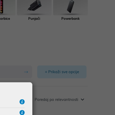
torbice
Punjači
Powerbank
+ Prikaži sve opcije
Poredaj po relevantnosti