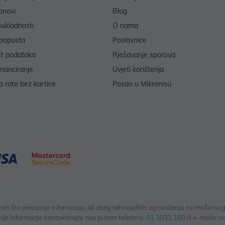
onovi
Blog
sukladnosti
O nama
popusta
Poslovnice
st podataka
Rješavanje sporova
inanciranje
Uvjeti korištenja
 rate bez kartice
Posao u Mikronisu
 što preciznije informacije, ali zbog tehnoloških ograničenja ne možemo gar
ije informacije kontaktirajte nas putem telefona:
01 3033 100
ili e-maila:
n