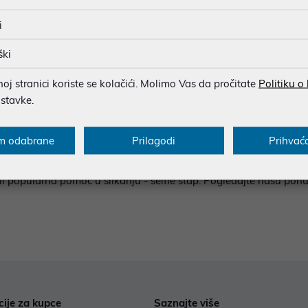
i
1
...
27
ški
j stranici koriste se kolačići. Molimo Vas da pročitate
Politiku o
ostavke.
m odabrane
Prilagodi
Prihvać
itela i tableta raznih svjetski poznatih proizvođača između koji
te sigurno pronaći ono što vam treba! Također možete pronaći vrlo
li popularna pomoć u slikanju - selfie štap. Pogledajte našu ponu
cije za kupce
Saznajte više