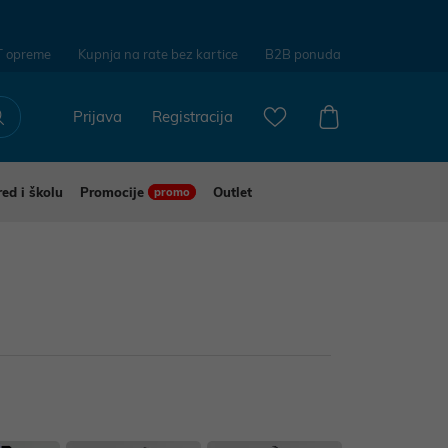
T opreme
Kupnja na rate bez kartice
B2B ponuda
Prijava
Registracija
red i školu
Promocije
Outlet
promo