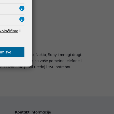
 kolačićima
ili
am sve
h su Huawei, Lenovo, Nokia, Sony i mnogi drugi.
 širok izbor dodataka za vaše pametne telefone i
du i izaberite pravi uređaj i svu potrebnu
Kontakt informacije