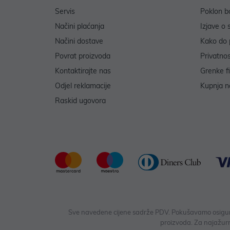
Servis
Poklon b
Načini plaćanja
Izjave o 
Načini dostave
Kako do 
Povrat proizvoda
Privatno
Kontaktirajte nas
Grenke f
Odjel reklamacije
Kupnja na
Raskid ugovora
Sve navedene cijene sadrže PDV. Pokušavamo osigurati
proizvoda. Za najažurn