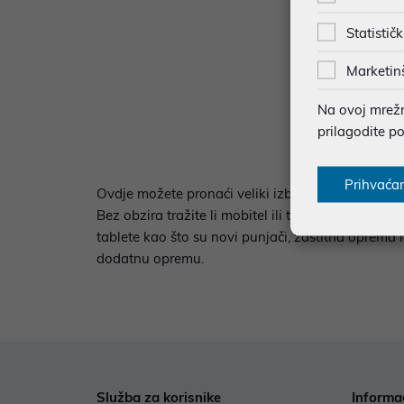
Statističk
Marketin
Na ovoj mrežno
prilagodite p
Prihvaća
Ovdje možete pronaći veliki izbor kvalitetnih mob
Bez obzira tražite li mobitel ili tablet, ovdje će
tablete kao što su novi punjači, zaštitna oprema i
dodatnu opremu.
Služba za korisnike
Informa