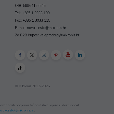
OIB: 59964152545
Tel.:
+385 1 3033 100
Fax: +385 1 3033 115
E-mail:
nova-cesta@mikronis.hr
Za B2B kupce:
veleprodaja@mikronis.hr
© Mikronis 2012-2026
antirati potpunu točnost slika, opisa ili dostupnosti
ova-cesta@mikronis.hr
.