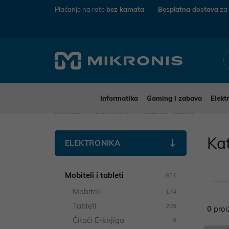
Plaćanje na rate
bez kamata
Besplatna dostava
za
Informatika
Gaming i zabava
Elekt
Mikronis
Elektronika
Mobiteli i tableti
Ka
ELEKTRONIKA
Mobiteli i tableti
631
Mobiteli
174
Tableti
209
0
proi
Čitači E-knjiga
9