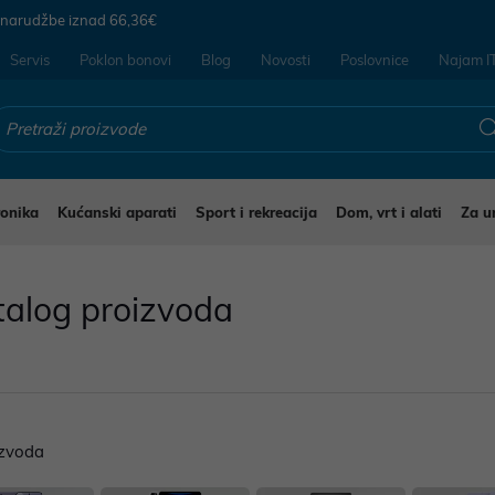
 narudžbe iznad
66,36€
Servis
Poklon bonovi
Blog
Novosti
Poslovnice
Najam I
ronika
Kućanski aparati
Sport i rekreacija
Dom, vrt i alati
Za u
talog proizvoda
zvoda