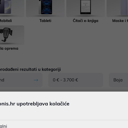
obiteli
Tableti
Čitači e-knjiga
Maske i 
la oprema
rodađeni rezultati u kategoriji
nd
0 € - 3.700 €
Boja
is.hr upotrebljava kolačiće
631
proizvoda
alni