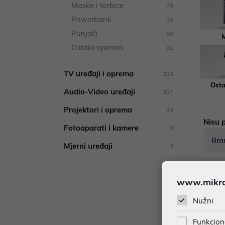
Maske i torbice
79
Powerbank
19
Punjači
60
M
Ostala oprema
81
TV uređaji i oprema
313
Osta
Audio-Video uređaji
317
Projektori i oprema
42
Nisu p
Fotoaparati i kamere
8
Bra
Mjerni uređaji
3
www.mikron
Nužni
Funkcion