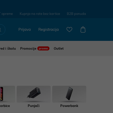
T opreme
Kupnja na rate bez kartice
B2B ponuda
Prijava
Registracija
red i školu
Promocije
Outlet
promo
torbice
Punjači
Powerbank