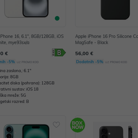
iPhone 16, 6.1", 8GB/128GB, iOS
Apple iPhone 16 Pro Silicone C
ite, mye93sx/a
MagSafe - Black
00 €
56,00 €
nih -5%
Dodatnih -5%
uz
uz
PROMO KOD
PROMO KOD
čina zaslona,: 6.1"
rija: 8GB
citet diska (pohrana): 128GB
ativni sustav: iOS 18
ška mreže: 5G
getski razred: B