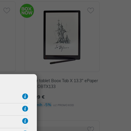
ltra Mag
ePaper tablet Boox Tab X 13.3" ePaper
tablet, OBTX133
859,99 €
Dodatnih -5%
uz
PROMO KOD