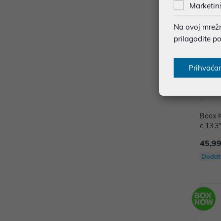
Marketin
Na ovoj mrežno
prilagodite p
Prihvaća
Boox K
c 13,
45,99
Dodat