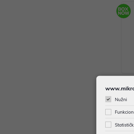
Apple 
www.mikron
MagSa
56,00
Nužni
Dodat
Funkcion
Statističk