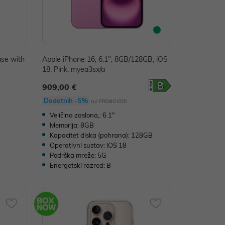
ase with
Apple iPhone 16, 6.1", 8GB/128GB, iOS
18, Pink, myea3sx/a
909,00 €
Dodatnih -5%
uz
PROMO KOD
Veličina zaslona,: 6.1"
Memorija: 8GB
Kapacitet diska (pohrana): 128GB
Operativni sustav: iOS 18
Podrška mreže: 5G
Energetski razred: B