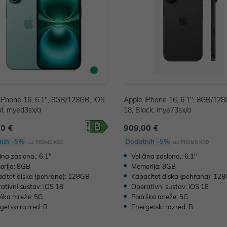
iPhone 16, 6.1", 8GB/128GB, iOS
Apple iPhone 16, 6.1", 8GB/128
al, myed3sx/a
18, Black, mye73sx/a
00 €
909,00 €
nih -5%
Dodatnih -5%
uz
uz
PROMO KOD
PROMO KOD
čina zaslona,: 6.1"
Veličina zaslona,: 6.1"
rija: 8GB
Memorija: 8GB
citet diska (pohrana): 128GB
Kapacitet diska (pohrana): 12
ativni sustav: iOS 18
Operativni sustav: iOS 18
ška mreže: 5G
Podrška mreže: 5G
getski razred: B
Energetski razred: B