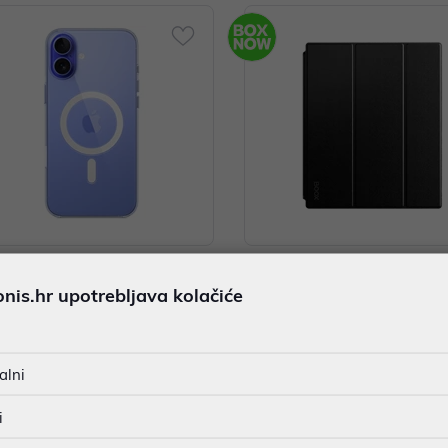
iPhone 16 Plus Clear Case with
Boox Kućište zaštitno za Tab U
is.hr upotrebljava kolačiće
fe
netic 10,3" crna , OBUMC103B
 €
59,00 €
nih -5%
Dodatnih -5%
uz
uz
PROMO KOD
PROMO KOD
alni
i