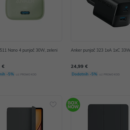
511 Nano 4 punjač 30W, zeleni
Anker punjač 323 1xA 1xC 33W,
 €
24,99 €
nih -5%
Dodatnih -5%
uz
uz
PROMO KOD
PROMO KOD