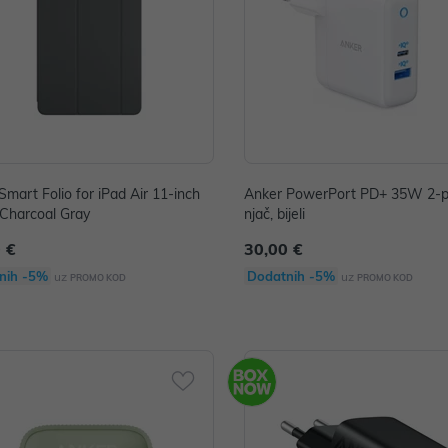
Smart Folio for iPad Air 11-inch
Anker PowerPort PD+ 35W 2-p
 Charcoal Gray
njač, bijeli
 €
30,00 €
nih -5%
Dodatnih -5%
uz
uz
PROMO KOD
PROMO KOD