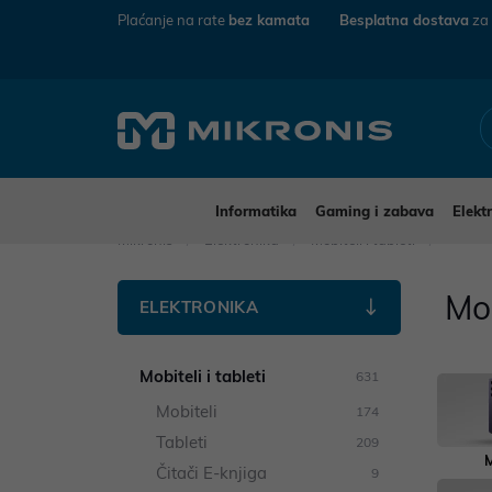
Plaćanje na rate
bez kamata
Besplatna dostava
za
Informatika
Gaming i zabava
Elekt
Mikronis
Elektronika
Mobiteli i tableti
Mob
ELEKTRONIKA
Mobiteli i tableti
631
Mobiteli
174
Tableti
209
M
Čitači E-knjiga
9