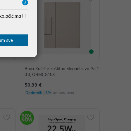
 kolačićima
ili
am sve
Boox Kućište zaštitno Magnetic za Go 1
0.3, OBMCG103
50,99 €
Dodatnih -5%
uz
PROMO KOD