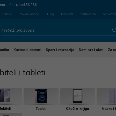
 narudžbe iznad
66,36€
Servis
Poklon bonovi
Blog
Novosti
Poslovnice
Najam I
ronika
Kućanski aparati
Sport i rekreacija
Dom, vrt i alati
Za u
iteli i tableti
obiteli
Tableti
Čitači e-knjiga
Maske i 