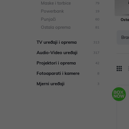
Maske i torbice
79
Powerbank
19
Punjači
60
Osta
Ostala oprema
81
Bra
TV uređaji i oprema
313
Audio-Video uređaji
317
Projektori i oprema
42
Fotoaparati i kamere
8
Mjerni uređaji
3