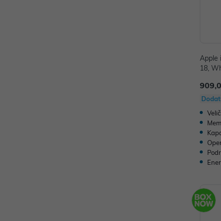
Apple 
18, Wh
909,
Dodat
Veli
Memo
Kapa
Oper
Podr
Ener