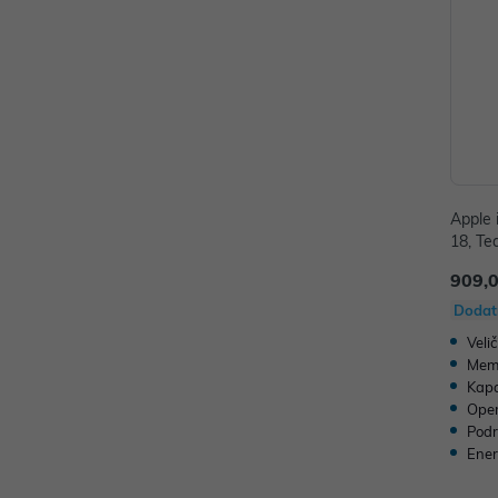
Apple 
18, Te
909,
Dodat
Veli
Memo
Kapa
Oper
Podr
Ener