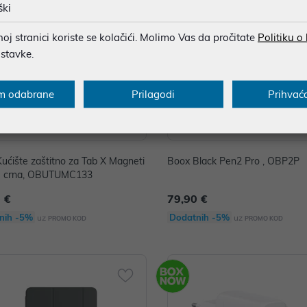
ški
j stranici koriste se kolačići. Molimo Vas da pročitate
Politiku o
ostavke.
m odabrane
Prilagodi
Prihvać
ućište zaštitno za Tab X Magneti
Boox Black Pen2 Pro , OBP2P
3" crna, OBUTUMC133
 €
79,90 €
nih -5%
Dodatnih -5%
uz
uz
PROMO KOD
PROMO KOD