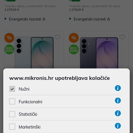
*najniža cijena u prethodnih 30 dana
*najniža cijena u prethodnih 30 dana
1.279,00 €
1.279,00 €
Energetski razred: A
Energetski razred: A
%
%
www.mikronis.hr upotrebljava kolačiće
Nužni
Samsung Galaxy S26+ 12/256G
Samsung Galaxy S26+ 12/256G
Funkcionalni
B SKY BLUE SM-S947BLBDEUE
B COBALT VIOLET SM-S947BZV
DEUE
1.059,00 €
1.059,00 €
Statistički
Marketinški
*najniža cijena u prethodnih 30 dana
*najniža cijena u prethodnih 30 dana
1.099,00 €
1.099,00 €