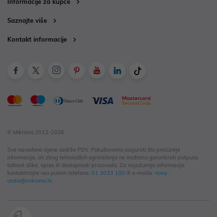
Informacije za kupce
Saznajte više
Kontakt informacije
© Mikronis 2012-2026
Sve navedene cijene sadrže PDV. Pokušavamo osigurati što preciznije
informacije, ali zbog tehnoloških ograničenja ne možemo garantirati potpunu
točnost slika, opisa ili dostupnosti proizvoda. Za najažurnije informacije
kontaktirajte nas putem telefona:
01 3033 100
ili e-maila:
nova-
cesta@mikronis.hr
.