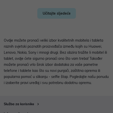
Učitajte sljedeće
Ovdje možete pronaći veliki izbor kvalitetnih mobitela i tableta
raznih svjetski poznatih proizvođača između kojih su Huawei,
Lenovo, Nokia, Sony i mnogi drugi. Bez obzira tražite li mobitel ili
tablet, ovdje ćete sigurno pronaći ono što vam treba! Također
možete pronaći vrlo širok izbor dodataka za vaše pametne
telefone i tablete kao što su novi punjači, zaštitna oprema ili
popularna pomoć u slikanju - selfie štap. Pogledajte našu ponudu
i izaberite pravi uređaj i svu potrebnu dodatnu opremu.
Služba za korisnike