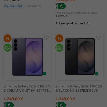
uz
Dodatnih -5%
PROMO KOD
*najniža cijena u prethodnih 30 dana
1.279,00 €
Energetski razred: A
%
%
Samsung Galaxy S26+ 12/512G
Samsung Galaxy S26+ 12/512G
B COBALT VIOLET SM-S947BZV
B BLACK SM-S947BZKGEUE
GEUE
1.249,00 €
1.249,00 €