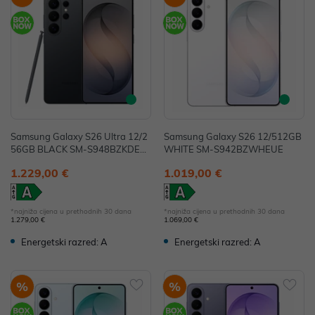
Samsung Galaxy S26 Ultra 12/2
Samsung Galaxy S26 12/512GB
56GB BLACK SM-S948BZKDEU
WHITE SM-S942BZWHEUE
E
1.229,00 €
1.019,00 €
*najniža cijena u prethodnih 30 dana
*najniža cijena u prethodnih 30 dana
1.279,00 €
1.069,00 €
Energetski razred: A
Energetski razred: A
%
%