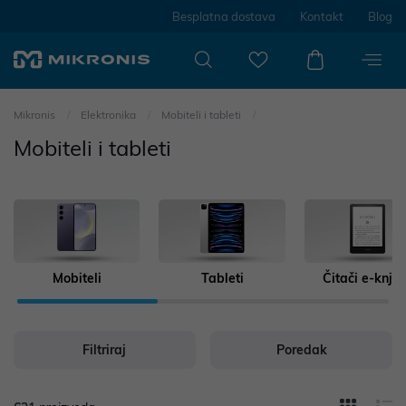
Besplatna dostava
Kontakt
Blog
Mikronis
Elektronika
Mobiteli i tableti
Mobiteli i tableti
Mobiteli
Tableti
Čitači e-knji
Filtriraj
Poredak