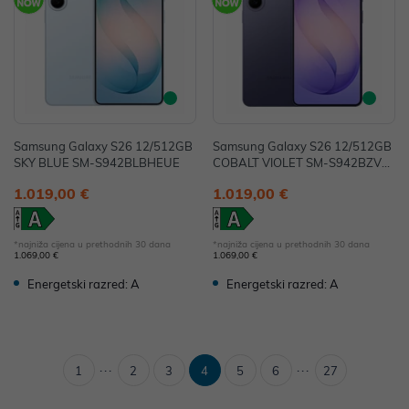
Samsung Galaxy S26 12/512GB
Samsung Galaxy S26 12/512GB
SKY BLUE SM-S942BLBHEUE
COBALT VIOLET SM-S942BZVH
EUE
1.019,00 €
1.019,00 €
*najniža cijena u prethodnih 30 dana
*najniža cijena u prethodnih 30 dana
1.069,00 €
1.069,00 €
Energetski razred: A
Energetski razred: A
...
...
1
2
3
4
5
6
27