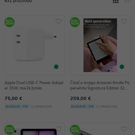
631
proizvoda
Apple Dual USB-C Power Adapt
Čitač e-knjiga Amazon Kindle Pa
er 35W, mw2k3zm/a
perwhite Signature Edition 32GB
Metallic Raspberry
75,00 €
259,00 €
uz
uz
Dodatnih -5%
Dodatnih -5%
PROMO KOD
PROMO KOD