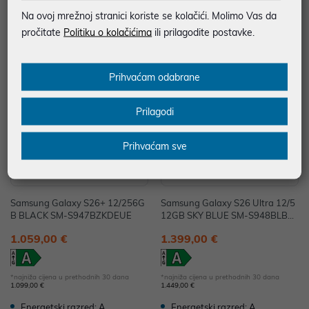
Na ovoj mrežnoj stranici koriste se kolačići. Molimo Vas da
Energetski razred: A
Energetski razred: A
pročitate
Politiku o kolačićima
ili prilagodite postavke.
%
%
Prihvaćam odabrane
Prilagodi
Prihvaćam sve
Samsung Galaxy S26+ 12/256G
Samsung Galaxy S26 Ultra 12/5
B BLACK SM-S947BZKDEUE
12GB SKY BLUE SM-S948BLBG
EUE
1.059,00 €
1.399,00 €
*najniža cijena u prethodnih 30 dana
*najniža cijena u prethodnih 30 dana
1.099,00 €
1.449,00 €
Energetski razred: A
Energetski razred: A