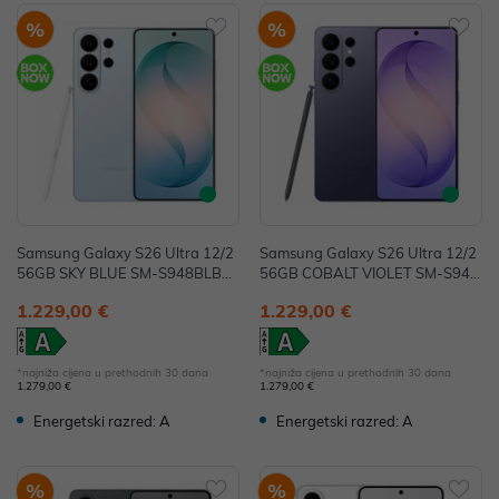
%
%
Samsung Galaxy S26 Ultra 12/2
Samsung Galaxy S26 Ultra 12/2
56GB SKY BLUE SM-S948BLBD
56GB COBALT VIOLET SM-S948
EUE
BZVDEUE
1.229,00 €
1.229,00 €
*najniža cijena u prethodnih 30 dana
*najniža cijena u prethodnih 30 dana
1.279,00 €
1.279,00 €
Energetski razred: A
Energetski razred: A
%
%