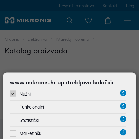
Besplatna dostava
Kontakt
Blog
Mikronis
Elektronika
TV uređaji i oprema
Katalog proizvoda
www.mikronis.hr upotrebljava kolačiće
0
proizvoda
Nužni
Nisu prodađeni rezultati u kategoriji
Funkcionalni
Statistički
Služba za korisnike
Marketinški