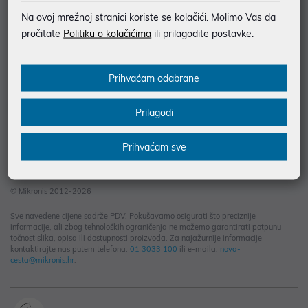
Informacije za kupce
Na ovoj mrežnoj stranici koriste se kolačići. Molimo Vas da
Saznajte više
pročitate
Politiku o kolačićima
ili prilagodite postavke.
Kontakt informacije
Prihvaćam odabrane
Prilagodi
Prihvaćam sve
© Mikronis 2012-2026
Sve navedene cijene sadrže PDV. Pokušavamo osigurati što preciznije
informacije, ali zbog tehnoloških ograničenja ne možemo garantirati potpunu
točnost slika, opisa ili dostupnosti proizvoda. Za najažurnije informacije
kontaktirajte nas putem telefona:
01 3033 100
ili e-maila:
nova-
cesta@mikronis.hr
.