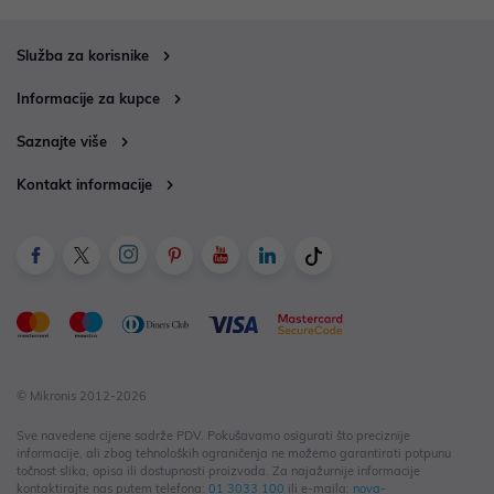
Služba za korisnike
Informacije za kupce
Saznajte više
Kontakt informacije
© Mikronis 2012-2026
Sve navedene cijene sadrže PDV. Pokušavamo osigurati što preciznije
informacije, ali zbog tehnoloških ograničenja ne možemo garantirati potpunu
točnost slika, opisa ili dostupnosti proizvoda. Za najažurnije informacije
kontaktirajte nas putem telefona:
01 3033 100
ili e-maila:
nova-