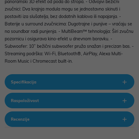
panoramski 3D efekt od poda do stropa. - Odvojivi bežični
zvučnici: Dva krajnja modula mogu se jednostavno skinuti i
postaviti iza slušatelja, bez dodatnih kablova ili napajanja. -
Baterije u surround zvučnicima: Dugotrajne i punjive – vraćaju se
na soundbar radi punjenja. - MultiBeam™ tehnologija: Širi zvučnu
pozornicu i osigurava kino-efekt u dnevnom boravku. -
Subwoofer: 10” bežični subwoofer pruža snažan i precizan bas. -
Streaming podrška: Wi-Fi, Bluetooth®, AirPlay, Alexa Multi-
Room Music i Chromecast built-in.
Specifikacija
Raspoloživost
Recenzije