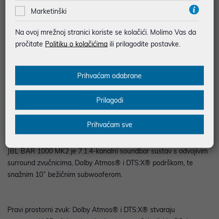
BESPLATNA DOSTAVA ZA NARUDŽBE IZNAD 66,36€
Marketinški
MOGUĆNOST PLAĆANJA NA RATE
Na ovoj mrežnoj stranici koriste se kolačići. Molimo Vas da
pročitate
Politiku o kolačićima
ili prilagodite postavke.
Podaci uz artikle su prezentirani u dobroj namjeri. Mikronis d.o.o. ne
odgovara za eventualne pogreške nastale u opisu proizvoda, greške
prilikom štampanja te promjene u dostupnosti i cijene. Slike artikala su
ilustrativne prirode te ne moraju u potpunosti odgovarati artiklima. Za sve
Prihvaćam odabrane
eventualne nejasnoće možete nas kontaktirati na
web-prodaja@mikronis.hr
Prilagodi
Opis
Prihvaćam sve
JBL BAR 1000 MK2 je 7.1.4-kanalni soundbar sustav s odvojivim
surround zvučnicima, Dolby Atmos® i DTS:X® podrškom, te
snažnim 10” bežičnim subwooferom.
Pravi prostorni zvuk: Dolby Atmos® i DTS:X® stvaraju