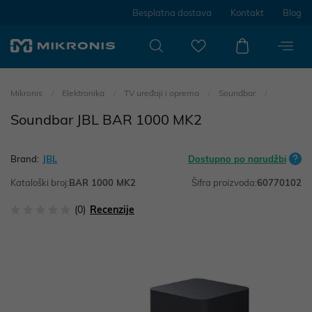
Besplatna dostava
Kontakt
Blog
Mikronis
Elektronika
TV uređaji i oprema
Soundbar
Soundbar JBL BAR 1000 MK2
Brand:
JBL
Dostupno po narudžbi
Kataloški broj:
BAR 1000 MK2
Šifra proizvoda:
60770102
(0)
Recenzije