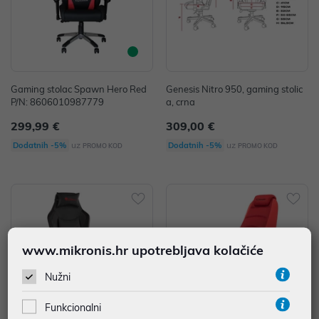
Gaming stolac Spawn Hero Red
Genesis Nitro 950, gaming stolic
P/N: 8606010987779
a, crna
299,99 €
309,00 €
uz
uz
Dodatnih -5%
Dodatnih -5%
PROMO KOD
PROMO KOD
www.mikronis.hr upotrebljava kolačiće
Nužni
Funkcionalni