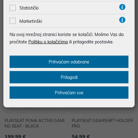
Statistički
Genesis Nitro 890, gaming stolic
PLAYSEAT PUMA ACTIVE GAMI
a, crna
NG SEAT - RED
Marketinški
246,00 €
199,99 €
Na ovoj mrežnoj stranici koriste se kolačići. Molimo Vas da
uz
uz
Dodatnih -5%
Dodatnih -5%
PROMO KOD
PROMO KOD
pročitate
Politiku o kolačićima
ili prilagodite postavke.
Prihvaćam odabrane
Prilagodi
Prihvaćam sve
PLAYSEAT PUMA ACTIVE GAMI
PLAYSEAT GEARSHIFT HOLDER
NG SEAT - BLACK
PRO
199,99 €
54,99 €