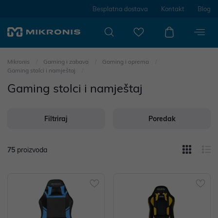
Besplatna dostava
Kontakt
Blog
Mikronis
Gaming i zabava
Gaming i oprema
Gaming stolci i namještaj
Gaming stolci i namještaj
Filtriraj
Poredak
75
proizvoda