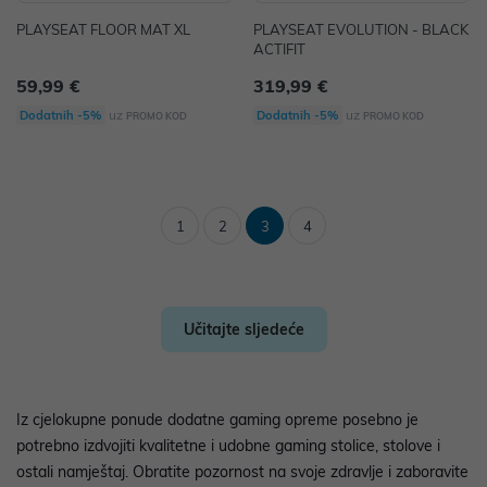
PLAYSEAT FLOOR MAT XL
PLAYSEAT EVOLUTION - BLACK
ACTIFIT
59,99 €
319,99 €
uz
uz
Dodatnih -5%
Dodatnih -5%
PROMO KOD
PROMO KOD
1
2
3
4
Učitajte sljedeće
Iz cjelokupne ponude dodatne gaming opreme posebno je
potrebno izdvojiti kvalitetne i udobne gaming stolice, stolove i
ostali namještaj. Obratite pozornost na svoje zdravlje i zaboravite