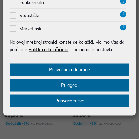
Funkcionalni
24,90 €
389,99 €
uz
uz
Dodatnih -5%
Dodatnih -5%
PROMO KOD
PROMO KOD
Statistički
Marketinški
Na ovoj mrežnoj stranici koriste se kolačići. Molimo Vas da
pročitate
Politiku o kolačićima
ili prilagodite postavke.
Prihvaćam odabrane
Prilagodi
PC igra TT Isle of Man P/N: 34995
PC igra THE MEDIUM - SPECIAL
Prihvaćam sve
50360233
EDITION
19,90 €
59,99 €
uz
uz
Dodatnih -5%
Dodatnih -5%
PROMO KOD
PROMO KOD