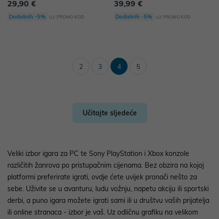
29,90 €
39,99 €
uz
uz
Dodatnih -5%
Dodatnih -5%
PROMO KOD
PROMO KOD
2
3
4
5
Učitajte sljedeće
Veliki izbor igara za PC te Sony PlayStation i Xbox konzole
različitih žanrova po pristupačnim cijenama. Bez obzira na kojoj
platformi preferirate igrati, ovdje ćete uvijek pronači nešto za
sebe. Uživite se u avanturu, ludu vožnju, napetu akciju ili sportski
derbi, a puno igara možete igrati sami ili u društvu vaših prijatelja
ili online stranaca - izbor je vaš. Uz odličnu grafiku na velikom