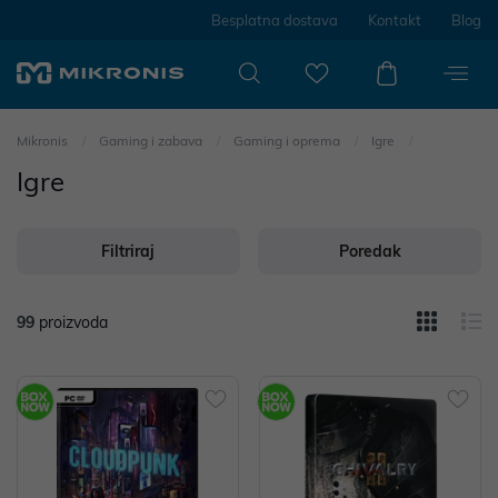
Besplatna dostava
Kontakt
Blog
Mikronis
Gaming i zabava
Gaming i oprema
Igre
Igre
Filtriraj
Poredak
99
proizvoda