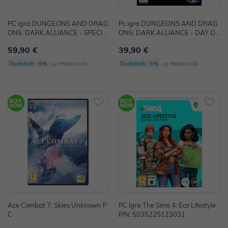
PC igra DUNGEONS AND DRAG
Pc igra DUNGEONS AND DRAG
ONS: DARK ALLIANCE - SPECIA
ONS: DARK ALLIANCE - DAY ON
L EDITION
E EDITION
59,90 €
39,90 €
uz
uz
Dodatnih -5%
Dodatnih -5%
PROMO KOD
PROMO KOD
Ace Combat 7: Skies Unknown P
PC Igra The Sims 4: Eco Lifestyle
C
P/N: 5035225123031