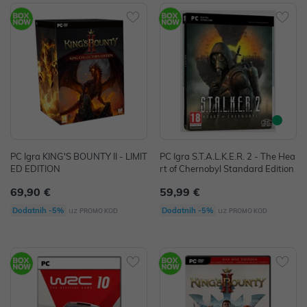
PC Igra KING'S BOUNTY II - LIMIT
PC Igra S.T.A.L.K.E.R. 2 - The Hea
ED EDITION
rt of Chernobyl Standard Edition
69,90 €
59,99 €
uz
uz
Dodatnih -5%
Dodatnih -5%
PROMO KOD
PROMO KOD