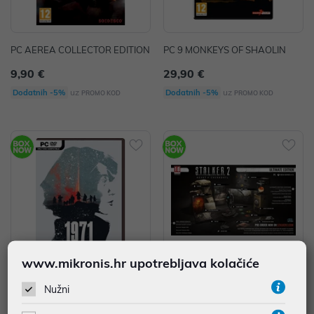
PC AEREA COLLECTOR EDITION
PC 9 MONKEYS OF SHAOLIN
9,90 €
29,90 €
uz
uz
Dodatnih -5%
Dodatnih -5%
PROMO KOD
PROMO KOD
www.mikronis.hr upotrebljava kolačiće
PC 1971 PROJECT HELIOS
XBSX Igra S.T.A.L.K.E.R. 2 - The H
Nužni
eart of Chernobyl - Ultimate Editi
on