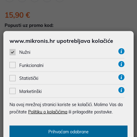
15,90 €
Popusti uz promo kod:
5%
Popust za jednokratno plaćanje (Kartice, KEKS
www.mikronis.hr upotrebljava kolačiće
pay, Virman, Gotovina, Crypto) uz promo kod
"POPUST" , popusti se međusobno ne zbrajaju
Nužni
Funkcionalni
Dodajte u košaricu
Dodaj u favorite
Statistički
Marketinški
najam za pravne osobe od 12 do 36 mj. već od
0,44 €
Na ovoj mrežnoj stranici koriste se kolačići. Molimo Vas da
Vidi detalje
Pošalji upit
pročitate
Politiku o kolačićima
ili prilagodite postavke.
JAMSTVO 12 MJ.
Prihvaćam odabrane
SIGURNA KUPOVINA