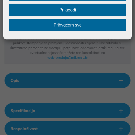
BESPLATNA DOSTAVA ZA NARUDŽBE IZNAD 66,36€
Prilagodi
MOGUĆNOST PLAĆANJA NA RATE
Prihvaćam sve
Podaci uz artikle su prezentirani u dobroj namjeri. Mikronis d.o.o. ne
odgovara za eventualne pogreške nastale u opisu proizvoda, greške
prilikom štampanja te promjene u dostupnosti i cijene. Slike artikala su
ilustrativne prirode te ne moraju u potpunosti odgovarati artiklima. Za sve
eventualne nejasnoće možete nas kontaktirati na
web-prodaja@mikronis.hr
Opis
Specifikacija
Raspoloživost