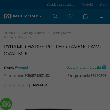
Besplatna dostava
Kontakt
Blog
Mikronis
Gaming i zabava
Gaming merch
Gaming šalice i čaše
PYRAMID HARRY POTTER (RAVENCLAW)
OVAL MUG
Brand:
Pyramid
Dostupno po narudžbi
Kataloški broj:
5050574257152
Šifra proizvoda:
33120306
(0)
Recenzije