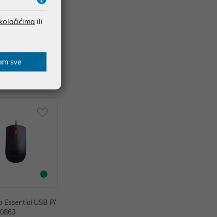
 kolačićima
ili
am sve
 Essential USB P/
20863