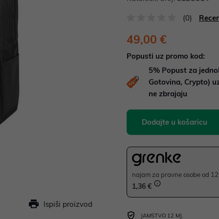
(0)
Recen
49,00 €
Popusti uz promo kod:
5%
Popust za jedno
Gotovina, Crypto) 
ne zbrajaju
Dodajte u košaricu
najam za pravne osobe od 12 
1,36 €
Ispiši proizvod
JAMSTVO 12 MJ.