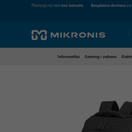
Plaćanje na rate
bez kamata
Besplatna dostava
za
Informatika
Gaming i zabava
Elekt
Mikronis
Informatika
Dodaci za laptope
Torb