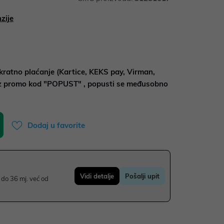
zije
kratno plaćanje (Kartice, KEKS pay, Virman,
uz promo kod "POPUST" , popusti se međusobno
Dodaj u favorite
Vidi detalje
Pošalji upit
do 36 mj. već od