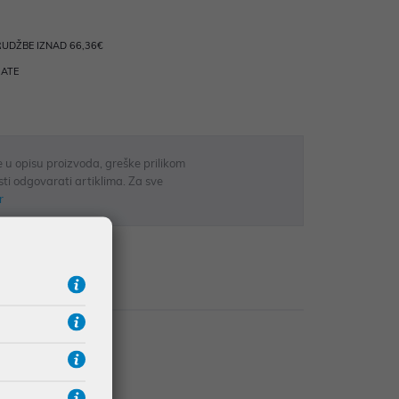
UDŽBE IZNAD 66,36€
RATE
 u opisu proizvoda, greške prilikom
sti odgovarati artiklima. Za sve
r
Recenzije