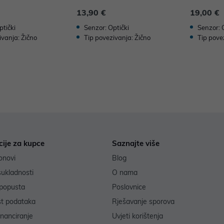
13,90 €
19,00 €
ptički
Senzor: Optički
Senzor: 
ivanja: Žično
Tip povezivanja: Žično
Tip pove
cije za kupce
Saznajte više
onovi
Blog
sukladnosti
O nama
popusta
Poslovnice
st podataka
Rješavanje sporova
inanciranje
Uvjeti korištenja