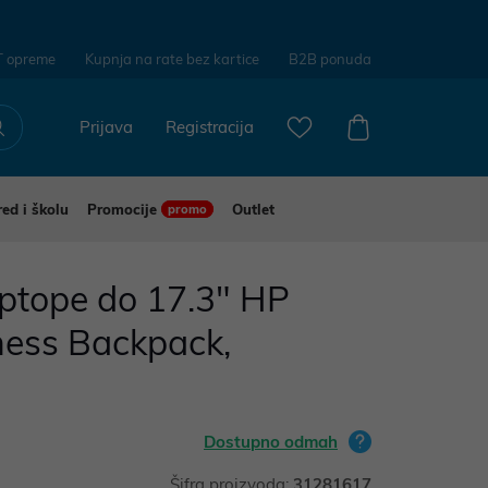
T opreme
Kupnja na rate bez kartice
B2B ponuda
Prijava
Registracija
red i školu
Promocije
Outlet
promo
ptope do 17.3" HP
ess Backpack,
Dostupno odmah
Šifra proizvoda:
31281617