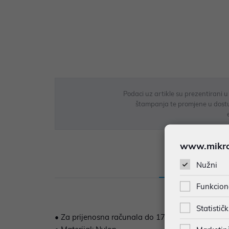
Podaci uz artikle su prezentirani 
štampanja te promjene u dostupn
www.mikron
Nužni
Opis
Sp
Funkcion
Statističk
• Za prijenosna računala do 17.3"