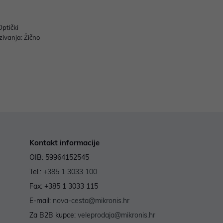
Optički
zivanja: Žično
Kontakt informacije
OIB: 59964152545
Tel.:
+385 1 3033 100
Fax: +385 1 3033 115
E-mail:
nova-cesta@mikronis.hr
Za B2B kupce:
veleprodaja@mikronis.hr