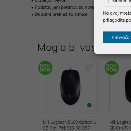
• Materijal: Nylon
Marketin
• Podstavljeni pretinac za notebook
Na ovoj mrežno
• Dodatni pretinci za sitnice
prilagodite p
Prihvaća
Moglo bi vas zanima
Miš Logitech B100 Optical U
Miš Logite
SB Crni P/N: 910-003357
SB Crni P/