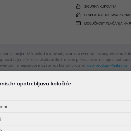
SIGURNA KUPOVINA
BESPLATNA DOSTAVA ZA NAR
MOGUĆNOST PLAĆANJA NA 
u dobroj namjeri. Mikronis d.o.o. ne odgovara za eventualne pogreške nastale
osti i cijene. Slike artikala su ilustrativne prirode te ne moraju u potpuno
eventualne nejasnoće možete nas kontaktirati na
web-prodaja@mikronis.h
is.hr upotrebljava kolačiće
ecifikacija
Multimedija
Raspoloživost
alni
i