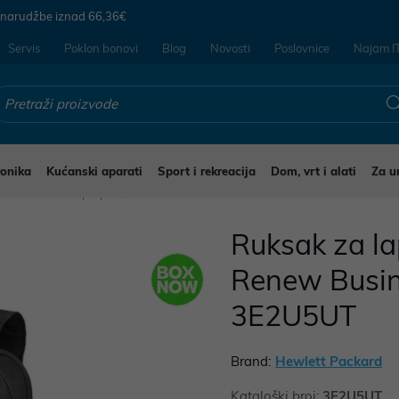
 narudžbe iznad
66,36€
Servis
Poklon bonovi
Blog
Novosti
Poslovnice
Najam I
ronika
Kućanski aparati
Sport i rekreacija
Dom, vrt i alati
Za u
e i ruksaci za laptope
Ruksak za la
Renew Busin
3E2U5UT
Brand:
Hewlett Packard
Kataloški broj:
3E2U5UT