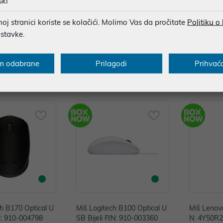
ški
j stranici koriste se kolačići. Molimo Vas da pročitate
Politiku o
ostavke.
m odabrane
Prilagodi
Prihvać
ti
ch B170 Optical U
Miš Logitech B100 Optical U
Miš Lenovo
N: 910-004798
SB Bijeli P/N: 910-003360
N: 4Y50R