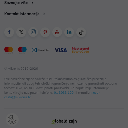
Saznajte više
Kontakt informacije
© Mikronis 2012-2026
Sve navedene cijene sadrže PDV. Pokušavamo osigurati što preciznije
informacije, ali zbog tehnoloških ograničenja ne možemo garantirati potpunu
točnost slika, opisa ili dostupnosti proizvoda. Za najažurnije informacije
kontaktirajte nas putem telefona:
01 3033 100
ili e-maila:
nova-
cesta@mikronis.hr
.