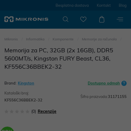
Besplatna dostava
Kontakt
Blog
Mikronis
Informatika
Komponente
Memorije za računala
Memorija za PC, 32GB (2x 16GB), DDR5
5600MT/s, Kingston FURY Beast, CL36,
KF556C36BBEK2-32
Brand:
Kingston
Dostupno odmah
Kataloški broj:
Šifra proizvoda:
31171155
KF556C36BBEK2-32
(0)
Recenzije