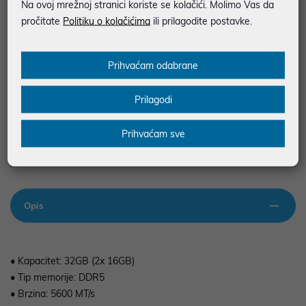
Na ovoj mrežnoj stranici koriste se kolačići. Molimo Vas da
SIGURNA KUPOVINA
pročitate
Politiku o kolačićima
ili prilagodite postavke.
BESPLATNA DOSTAVA ZA NARUDŽBE IZNAD 66,36€
MOGUĆNOST PLAĆANJA NA RATE
Prihvaćam odabrane
Prilagodi
Podaci uz artikle su prezentirani u dobroj namjeri. Mikronis d.o.o. ne
odgovara za eventualne pogreške nastale u opisu proizvoda, greške
prilikom štampanja te promjene u dostupnosti i cijene. Slike artikala su
ilustrativne prirode te ne moraju u potpunosti odgovarati artiklima. Za sve
Prihvaćam sve
eventualne nejasnoće možete nas kontaktirati na
web-prodaja@mikronis.hr
Opis
• Kapacitet: 32GB (2x 16GB)
• Tip memorije: DDR5
• Brzina: 5600 MT/s